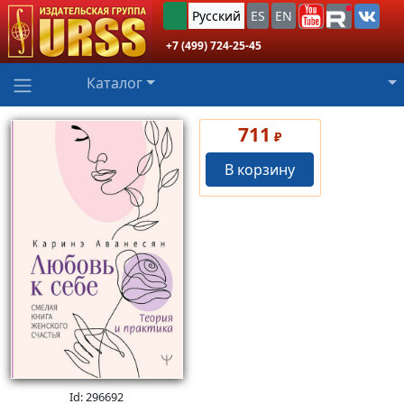
Русский
ES
EN
+7 (499) 724-25-45
Каталог
711
₽
В корзину
Id: 296692