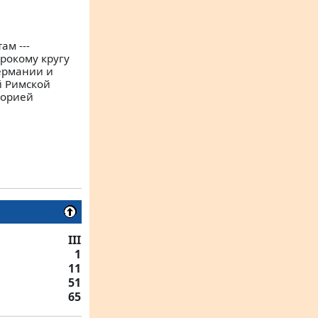
ам ---
рокому кругу
ермании и
й Римской
торией
III
1
11
51
65