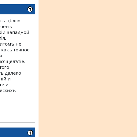
тъ цѣлію
аченъ
ріи Западной
ія.
ритомъ не
 какъ точное
и
ысящелѣтіе.
того
хъ далеко
ній и
те и
ческихъ