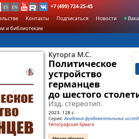
+7 (499) 724-25-45
ES
EN
ельстве
Контакты
Подписаться
Новости
Вака
м и библиотекам
Куторга М.С.
Политическое
устройство
германцев
до шестого столет
Изд. стереотип.
2023.
128
с.
Серия:
Академия фундаментальных исслед
Типографская бумага
Мягкая обложка