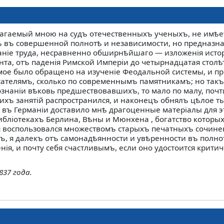
лагаемый мною на судъ отечественныхъ ученыхъ, не имѣе
ъ въ совершенной полнотѣ и независимости, но предназн
ваніе труда, несравненно обширнѣйшаго — изложенія исто
та, отъ паденія Римской Имперіи до четырнадцатая столѣт
ое было обращено на изученіе Феодальной системы, и п
ателямъ, сколько по современнымъ памятникамъ; но такъ
ознаніи вѣковь предшествовавшихъ, то мало по малу, почт
ихъ занятій распространился, и наконецъ обнялъ цѣлое т
 въ Германіи доставило мнѣ драгоценные матеріалы для э
библіотекахъ Берлина, Вѣны и Мюнхена , богатство которы
я воспользовался множествомъ старыхъ печатныхъ сочине
ъ, я далекъ отъ самонадѣянности и увѣренности въ полно
нія, и почту себя счастливымъ, если оно удостоится крити
837 года.