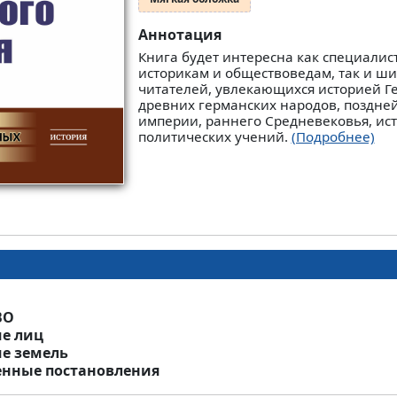
Аннотация
Книга будет интересна как специалист
историкам и обществоведам, так и ши
читателей, увлекающихся историей Г
древних германских народов, поздне
империи, раннего Средневековья, ис
политических учений.
(Подробнее)
ВО
ие лиц
ие земель
енные постановления