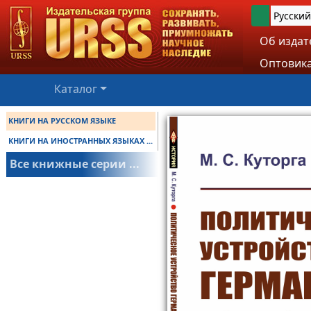
Русский
Об издат
Оптовика
Каталог
КНИГИ НА РУССКОМ ЯЗЫКЕ
КНИГИ НА ИНОСТРАННЫХ ЯЗЫКАХ ...
Все книжные серии ...