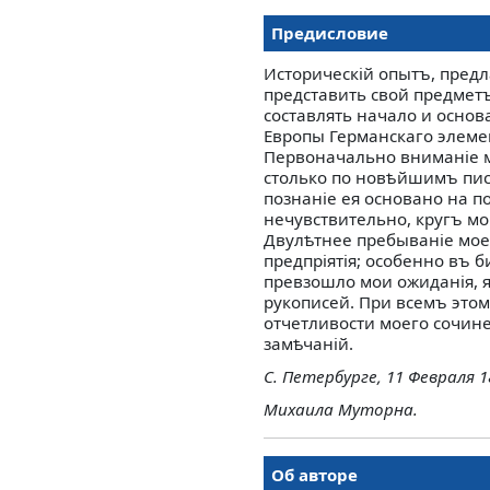
Предисловие
Историческій опытъ, пред
представить свой предмет
составлять начало и осно
Европы Германскаго элемен
Первоначально вниманіе м
столько по новѣйшимъ пис
познаніе ея основано на п
нечувствительно, кругъ мо
Двулѣтнее пребываніе мое
предпріятія; особенно въ 
превзошло мои ожиданія, 
рукописей. При всемъ этом
отчетливости моего сочине
замѣчаній.
С. Петербурге, 11 Февраля 1
Михаила Муторна.
Об авторе