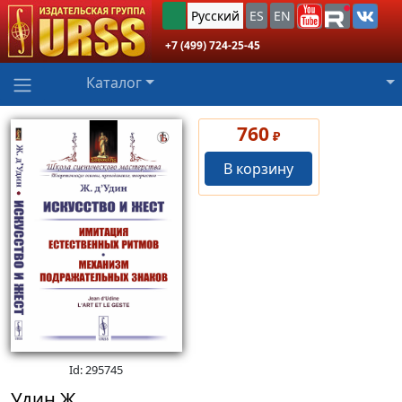
Русский
ES
EN
+7 (499) 724-25-45
Каталог
760
₽
В корзину
Id: 295745
Удин Ж.