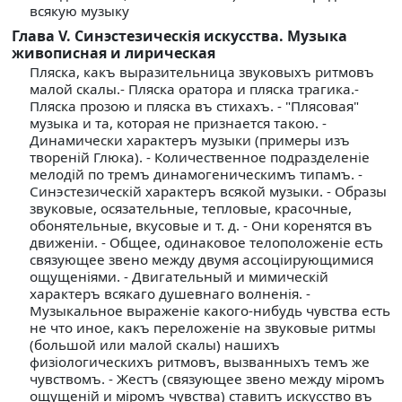
всякую музыку
Глава V. Синэстезическiя искусства. Музыка
живописная и лирическая
Пляска, какъ выразительница звуковыхъ ритмовъ
малой скалы.- Пляска оратора и пляска трагика.-
Пляска прозою и пляска въ стихахъ. - "Плясовая"
музыка и та, которая не признается такою. -
Динамически характеръ музыки (примеры изъ
творенiй Глюка). - Количественное подразделенiе
мелодiй по тремъ динамогеническимъ типамъ. -
Синэстезическiй характеръ всякой музыки. - Образы
звуковые, осязательные, тепловые, красочные,
обонятельные, вкусовые и т. д. - Они коренятся въ
движенiи. - Общее, одинаковое телоположенiе есть
связующее звено между двумя ассоцiирующимися
ощущенiями. - Двигательный и мимическiй
характеръ всякаго душевнаго волненiя. -
Музыкальное выраженiе какого-нибудь чувства есть
не что иное, какъ переложенiе на звуковые ритмы
(большой или малой скалы) нашихъ
физiологическихъ ритмовъ, вызванныхъ темъ же
чувствомъ. - Жестъ (связующее звено между мiромъ
ощущенiй и мiромъ чувства) ставитъ искусство въ