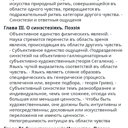
искусства природный ритмъ, совершающейся въ
области одного чувства, превращается въ
подражательный ритмъ категорiи другого чувства. -
Синэстезiи и ответныя ощущенiя
Глава III. О синэстезiяхъ. Поэзiя
Объективное единство физическихъ явленiй. -
Наука стремится перенести въ область зренiя
явленiя, происходящая въ области другихъ чувствъ.
- Субъективное единство ощущенiй.-Подразделенiе
синэстезiй на объективно-галлюцинаторныя и
субъективно-художественныя (теорiя Сегалена). -
Языкъ чуткiй выразитель соответствiй въ области
чувствъ. - Языкъ являетъ слiянiе образовъ
специфическихъ въ генерическiе (процессъ
отвлеченiя или, вернее подбора, - теорiя Гриво). -
Субъективный синэстезiи темъ разнообразнее и
индивидуальное, чемъ оне сложнее, отсюда ихъ
большая или меньшая ценность. - Чтобы быть
художественными, оне должны быть интуитивны и
непосредственны; дословныя или искусственный
переложенiя не имеютъ ценности. -
Непогрешимость интуицiи въ области чувства