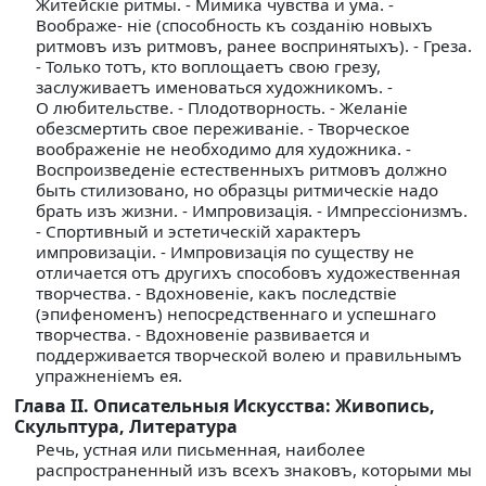
Житейскiе ритмы. - Мимика чувства и ума. -
Воображе- нiе (способность къ созданiю новыхъ
ритмовъ изъ ритмовъ, ранее воспринятыхъ). - Греза.
- Только тотъ, кто воплощаетъ свою грезу,
заслуживаетъ именоваться художникомъ. -
О любительстве. - Плодотворность. - Желанiе
обезсмертить свое переживанiе. - Творческое
воображенiе не необходимо для художника. -
Воспроизведенiе естественныхъ ритмовъ должно
быть стилизовано, но образцы ритмическiе надо
брать изъ жизни. - Импровизацiя. - Импрессiонизмъ.
- Спортивный и эстетическiй характеръ
импровизацiи. - Импровизацiя по существу не
отличается отъ другихъ способовъ художественная
творчества. - Вдохновенiе, какъ последствiе
(эпифеноменъ) непосредственнаго и успешнаго
творчества. - Вдохновенiе развивается и
поддерживается творческой волею и правильнымъ
упражненiемъ ея.
Глава II. Описательныя Искусства: Живопись,
Скульптура, Литература
Речь, устная или письменная, наиболее
распространенный изъ всехъ знаковъ, которыми мы