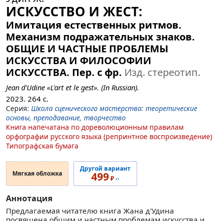
ИСКУССТВО И ЖЕСТ:
Имитация естественных ритмов.
Механизм подражательных знаков.
ОБЩИЕ И ЧАСТНЫЕ ПРОБЛЕМЫ
ИСКУССТВА И ФИЛОСОФИИ
ИСКУССТВА. Пер. с фр.
Изд. стереотип.
Jean d'Udine «L'art et le gest». (In Russian).
2023.
264
с.
Серия:
Школа сценического мастерства: теоретические
основы, преподавание, творчество
Книга напечатана по дореволюционным правилам
орфографии русского языка (репринтное воспроизведение)
Типографская бумага
Другой вариант
Мягкая обложка
499
₽
››
Аннотация
Предлагаемая читателю книга Жана д'Удина
посвящена общим и частным проблемам искусства и