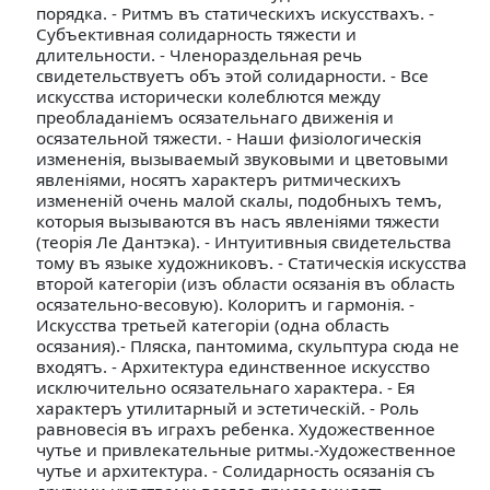
порядка. - Ритмъ въ статическихъ искусствахъ. -
Субъективная солидарность тяжести и
длительности. - Членораздельная речь
свидетельствуетъ объ этой солидарности. - Все
искусства исторически колеблются между
преобладанiемъ осязательнаго движенiя и
осязательной тяжести. - Наши физiологическiя
измененiя, вызываемый звуковыми и цветовыми
явленiями, носятъ характеръ ритмическихъ
измененiй очень малой скалы, подобныхъ темъ,
которыя вызываются въ насъ явленiями тяжести
(теорiя Ле Дантэка). - Интуитивныя свидетельства
тому въ языке художниковъ. - Статическiя искусства
второй категорiи (изъ области осязанiя въ область
осязательно-весовую). Колоритъ и гармонiя. -
Искусства третьей категорiи (одна область
осязания).- Пляска, пантомима, скульптура сюда не
входятъ. - Архитектура единственное искусство
исключительно осязательнаго характера. - Ея
характеръ утилитарный и эстетическiй. - Роль
равновесiя въ играхъ ребенка. Художественное
чутье и привлекательные ритмы.-Художественное
чутье и архитектура. - Солидарность осязанiя съ