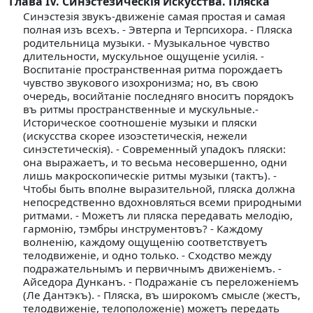
Глава IV. Синэстезическiя Искусства. Пляска
Синэстезiя звукъ-движенiе самая простая и самая
полная изъ всехъ. - Эвтерпа и Терпсихора. - Пляска
родительница музыки. - Музыкальное чувство
длительности, мускульное ощущенiе усилiя. -
Воспитанiе пространственная ритма порождаетъ
чувство звукового изохронизма; но, въ свою
очередь, восийтанiе последняго вноситъ порядокъ
въ ритмы пространственные и мускульные.-
Историческое соотношенiе музыки и пляски
(искусства скорее изоэстетическiя, нежели
синэстетическiя). - Современный упадокъ пляски:
она выражаетъ, и то весьма несовершенно, одни
лишь макроскопическiе ритмы музыки (тактъ). -
Чтобы быть вполне выразительной, пляска должна
непосредственно вдохновляться всеми природными
ритмами. - Можетъ ли пляска передавать мелодiю,
гармонiю, тэмбры инструментовъ? - Каждому
волненiю, каждому ощущенiю соответствуетъ
телодвиженiе, и одно только. - Сходство между
подражательнымъ и первичнымъ движенiемъ. -
Айседора Дунканъ. - Подражанiе съ переложенiемъ
(Ле Дантэкъ). - Пляска, въ широкомъ смысле (жестъ,
телодвиженiе, телоположенiе) можетъ передать