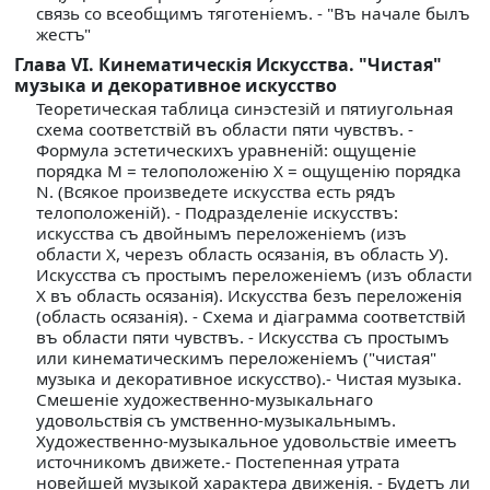
связь со всеобщимъ тяготенiемъ. - "Въ начале былъ
жестъ"
Глава VI. Кинематическiя Искусства. "Чистая"
музыка и декоративное искусство
Теоретическая таблица синэстезiй и пятиугольная
схема соответствiй въ области пяти чувствъ. -
Формула эстетическихъ уравненiй: ощущенiе
порядка М = телоположенiю X = ощущенiю порядка
N. (Всякое произведете искусства есть рядъ
телоположенiй). - Подразделенiе искусствъ:
искусства съ двойнымъ переложенiемъ (изъ
области X, черезъ область осязанiя, въ область У).
Искусства съ простымъ переложенiемъ (изъ области
X въ область осязанiя). Искусства безъ переложенiя
(область осязанiя). - Схема и дiаграмма соответствiй
въ области пяти чувствъ. - Искусства съ простымъ
или кинематическимъ переложенiемъ ("чистая"
музыка и декоративное искусство).- Чистая музыка.
Смешенiе художественно-музыкальнаго
удовольствiя съ умственно-музыкальнымъ.
Художественно-музыкальное удовольствiе имеетъ
источникомъ движете.- Постепенная утрата
новейшей музыкой характера движенiя. - Будетъ ли