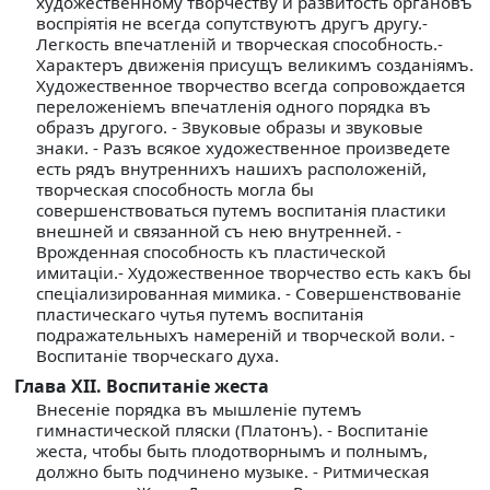
художественному творчеству и развитость органовъ
воспрiятiя не всегда сопутствуютъ другъ другу.-
Легкость впечатленiй и творческая способность.-
Характеръ движенiя присущъ великимъ созданiямъ.
Художественное творчество всегда сопровождается
переложенiемъ впечатленiя одного порядка въ
образъ другого. - Звуковые образы и звуковые
знаки. - Разъ всякое художественное произведете
есть рядъ внутреннихъ нашихъ расположенiй,
творческая способность могла бы
совершенствоваться путемъ воспитанiя пластики
внешней и связанной съ нею внутренней. -
Врожденная способность къ пластической
имитацiи.- Художественное творчество есть какъ бы
спецiализированная мимика. - Совершенствованiе
пластическаго чутья путемъ воспитанiя
подражательныхъ намеренiй и творческой воли. -
Воспитанiе творческаго духа.
Глава XII. Воспитанiе жеста
Внесенiе порядка въ мышленiе путемъ
гимнастической пляски (Платонъ). - Воспитанiе
жеста, чтобы быть плодотворнымъ и полнымъ,
должно быть подчинено музыке. - Ритмическая