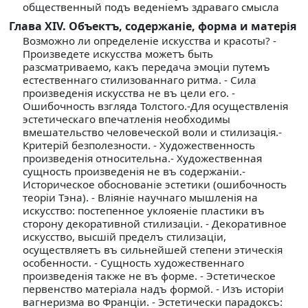
общественный подъ веденiемъ здраваго смысла
Глава XIV. Объектъ, содержанiе, форма и матерiя
Возможно ли определенiе искусства и красоты? -
Произведете искусства можетъ быть
разсматриваемо, какъ передача эмоцiи путемъ
естественнаго стилизованнаго ритма. - Сила
произведенiя искусства не въ цели его. -
Ошибочность взгляда Толстого.-Для осуществленiя
эстетическаго впечатленiя необходимы
вмешательство человеческой воли и стилизацiя.-
Критерiй безполезности. - Художественность
произведенiя относительна.- Художественная
сущность произведенiя не въ содержанiи.-
Историческое обоснованiе эстетики (ошибочность
теорiи Тэна). - Влiянiе научнаго мышленiя на
искусство: постепенное уклояенiе пластики въ
сторону декоративной стилизацiи. - Декоративное
искусство, высшiй пределъ стилизацiи,
осуществляетъ въ сильнейшей степени этическiя
особенности. - Сущность художественнаго
произведенiя также не въ форме. - Эстетическое
первенство матерiала надъ формой. - Изъ исторiи
вагнеризма во Францiи. - Эстетически парадоксъ: