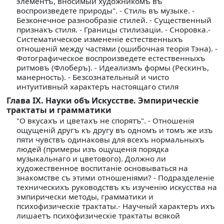
элементъ, вносимый художникомъ въ
воспроизведете природы". - Стиль въ музыке. -
Безконечное разнообразiе стилей. - Существенный
признакъ стиля. - Границы стилизацiи. - Сноровка.-
Систематическое измененiе естественныхъ
отношенiй между частями (ошибочная теорiя Тэна). -
Фотографическое воспроизведете естественныхъ
ритмовъ (Флоберъ). - Идеализмъ формы (Рескинъ,
манерность). - Безсознательный и чисто
интуитивный характеръ настоящаго стиля
Глава IX. Науки объ Искусстве. Эмпирическiе
трактаты и грамматики
"О вкусахъ и цветахъ не спорятъ". - Отношенiя
ощущенiй другъ къ другу въ одномъ и томъ же изъ
пяти чувствъ одинаковы для всехъ нормальныхъ
людей (примеры изъ ощущенiя порядка
музыкальнаго и цветового). Должно ли
художественное воспитанiе основываться на
знакомстве съ этими отношенiями? - Подразделенiе
техническихъ руководствъ къ изученiю искусства на
эмпирически методы, грамматики и
психофизическiе трактаты.- Научный характеръ ихъ
лишаетъ психофизическiе трактаты всякой