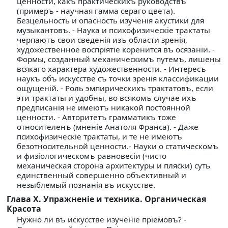
ценности, какъ практическихъ руководствъ
(примеръ - научная гамма сераго цвета).
Безцельность и опасность изученiя акустики для
музыкантовъ. - Наука и психофизическiе трактаты
черпаютъ свои сведенiя изъ области зренiя,
художественное воспрiятiе коренится въ осязанiи. -
Формы, созданный механическимъ путемъ, лишены
всякаго характера художественности. - Интересъ
наукъ объ искусстве съ точки зренiя классификации
ощущенiй. - Роль эмпирическихъ трактатовъ, если
эти трактаты и удобны, во всякомъ случае ихъ
предписанiя не имеютъ никакой постоянной
ценности. - Авторитетъ грамматикъ тоже
относителенъ (мненiе Анатоля Франса). - Даже
психофизическiе трактаты, и те не имеютъ
безотносительной ценности.- Науки о статическомъ
и физiологическомъ равновесiи (чисто
механическая сторона архитектуры и пляски) суть
единственный совершенно объективный и
незыблемый познанiя въ искусстве.
Глава X. Упражненiе и техника. Органическая
Красота
Нужно ли въ искусстве изученiе прiемовъ? -