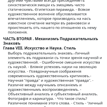
другими чувствами всегда присоединяетъ
синэстезическiя эмоцiи къ эмоцiямъ чисто
статическимъ.-Египетская пирамида. - Всякое
художественное волненiе обусловливается
впечатленiемъ, которое производись на насъ
известное сочетанiе матерiи въ равновесiи и
проистекаеть отъ нашего по отношенiю къ нему
положенiя.
ЧАСТЬ ВТОРАЯ . Механизмъ Подражательныхъ
Знаковъ
Глава VIII. Искусство и Наука. Стиль
Выборъ подражательныхъ знаковъ.-Личный
элементъ въ подражанiи съ точки зренiя научной и
художественной. - Ошибочное смешенiе искусства
съ наукой. - Влiянiе успеховъ науки на эволюцiю
искусства. - Псевдонаучныя соображенiя
современныхъ художественныхъ критиковъ.-
Научная "правда" и художественная "правда". -
Различiе между научнымъ опнсанiемъ и
художественнымъ воспроизведенiемъ. -
Объективный анализъ и субъективный анализъ.
Фотографiя и карикатура. - Что такое стиль?
Различное пониманiе этого слова. - Стиль - "личный