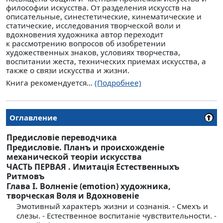
философии искусства. От разделения искусств на
описательные, синестетические, кинематические и
статические, исследования творческой воли и
вдохновения художника автор переходит
к рассмотрению вопросов об изобретении
художественных знаков, условиях творчества,
воспитании жеста, технических приемах искусства, а
также о связи искусства и жизни.
Книга рекомендуется...
(Подробнее)
Оглавление
Предисловiе переводчика
Предисловiе. Планъ и происхожденiе
механической теорiи искусства
ЧАСТЬ ПЕРВАЯ . Имитацiя Естественныхъ
Ритмовъ
Глава I. Волненiе (emotion) художника,
творческая Воля и Вдохновенiе
Эмотивный характеръ жизни и сознанiя. - Смехъ и
слезы. - Естественное воспитанiе чувствительности. -