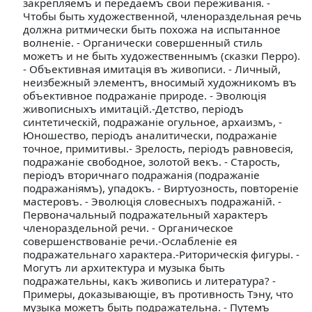
закрепляемъ и передаемъ свои переживанiя. -
Чтобы быть художественной, членораздельная речь
должна ритмически быть похожа на испытанное
волненiе. - Органически совершенный стиль
можетъ и не быть художественнымъ (сказки Перро).
- Объективная имитацiя въ живописи. - Личный,
неизбежный элементъ, вносимый художникомъ въ
объективное подражанiе природе. - Эволюцiя
живописныхъ имитацiй.-Детство, перiодъ
синтетическiй, подражанiе огульное, архаизмъ, -
Юношество, перiодъ аналитически, подражанiе
точное, примитивы.- Зрелость, перiодъ равновесiя,
подражанiе свободное, золотой векъ. - Старость,
перiодъ вторичнаго подражанiя (подражанiе
подражанiямъ), упадокъ. - Виртуозность, повторенiе
мастеровъ. - Эволюцiя словесныхъ подражанiй. -
Первоначальный подражательный характеръ
членораздельной речи. - Органическое
совершенствованiе речи.-Ослабленiе ея
подражательнаго характера.-Риторическiя фигуры. -
Могутъ ли архитектура и музыка быть
подражательны, какъ живопись и литература? -
Примеры, доказывающiе, въ противность Тэну, что
музыка можетъ быть подражательна. - Путемъ