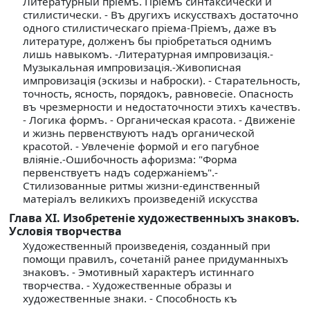
Литературный прiемъ. Прiемъ синтаксически и
стилистически. - Въ другихъ искусствахъ достаточно
одного стилистическаго прiема-Прiемъ, даже въ
литературе, долженъ бы прiобретаться однимъ
лишь навыкомъ. -Литературная импровизацiя.-
Музыкальная импровизацiя.-Живописная
импровизацiя (эскизы и наброски). - Старательность,
точность, ясность, порядокъ, равновесiе. Опасность
въ чрезмерности и недостаточности этихъ качествъ.
- Логика формъ. - Органическая красота. - Движенiе
и жизнь первенствуютъ надъ органической
красотой. - Увлеченiе формой и его пагубное
влiянiе.-Ошибочность афоризма: "Форма
первенствуетъ надъ содержанiемъ".-
Стилизованные ритмы жизни-единственный
матерiалъ великихъ произведенiй искусства
Глава XI. Изобретенiе художественныхъ знаковъ.
Условiя творчества
Художественный произведенiя, созданный при
помощи правилъ, сочетанiй ранее придуманныхъ
знаковъ. - Эмотивный характеръ истиннаго
творчества. - Художественные образы и
художественные знаки. - Способность къ