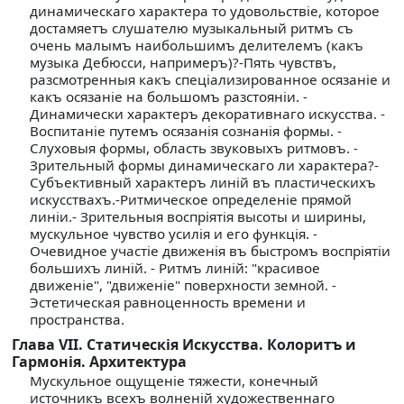
динамическаго характера то удовольствiе, которое
достамяетъ слушателю музыкальный ритмъ съ
очень малымъ наибольшимъ делителемъ (какъ
музыка Дебюсси, напримеръ)?-Пять чувствъ,
разсмотренныя какъ спецiализированное осязанiе и
какъ осязанiе на большомъ разстоянiи. -
Динамически характеръ декоративнаго искусства. -
Воспитанiе путемъ осязанiя сознанiя формы. -
Слуховыя формы, область звуковыхъ ритмовъ. -
Зрительный формы динамическаго ли характера?-
Субъективный характеръ линiй въ пластическихъ
искусствахъ.-Ритмическое определенiе прямой
линiи.- Зрительныя воспрiятiя высоты и ширины,
мускульное чувство усилiя и его функцiя. -
Очевидное участiе движенiя въ быстромъ воспрiятiи
большихъ линiй. - Ритмъ линiй: "красивое
движенiе", "движенiе" поверхности земной. -
Эстетическая равноценность времени и
пространства.
Глава VII. Статическiя Искусства. Колоритъ и
Гармонiя. Архитектура
Мускульное ощущенiе тяжести, конечный
источникъ всехъ волненiй художественнаго