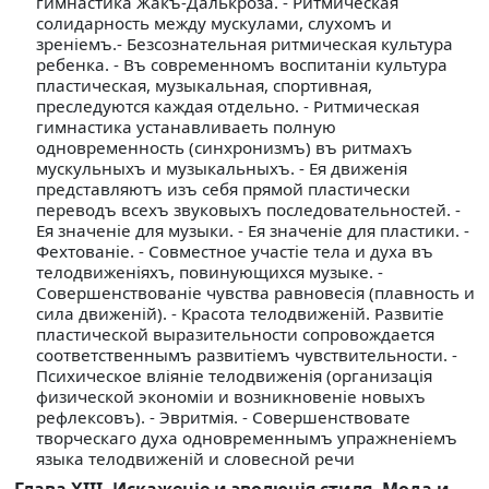
гимнастика Жакъ-Далькроза. - Ритмическая
солидарность между мускулами, слухомъ и
зренiемъ.- Безсознательная ритмическая культура
ребенка. - Въ современномъ воспитанiи культура
пластическая, музыкальная, спортивная,
преследуются каждая отдельно. - Ритмическая
гимнастика устанавливаеть полную
одновременность (синхронизмъ) въ ритмахъ
мускульныхъ и музыкальныхъ. - Ея движенiя
представляютъ изъ себя прямой пластически
переводъ всехъ звуковыхъ последовательностей. -
Ея значенiе для музыки. - Ея значенiе для пластики. -
Фехтованiе. - Совместное участiе тела и духа въ
телодвиженiяхъ, повинующихся музыке. -
Совершенствованiе чувства равновесiя (плавность и
сила движенiй). - Красота телодвиженiй. Развитiе
пластической выразительности сопровождается
соответственнымъ развитiемъ чувствительности. -
Психическое влiянiе телодвиженiя (организацiя
физической экономiи и возникновенiе новыхъ
рефлексовъ). - Эвритмiя. - Совершенствовате
творческаго духа одновременнымъ упражненiемъ
языка телодвиженiй и словесной речи
Глава XIII. Искаженiе и эволюцiя стиля. Мода и