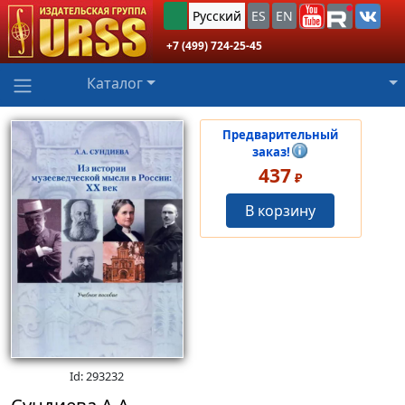
Русский
ES
EN
+7 (499) 724-25-45
Каталог
Предварительный
заказ!
437
₽
В корзину
Id: 293232
Сундиева А.А.