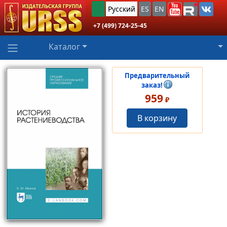
Русский
ES
EN
+7 (499) 724-25-45
Каталог
Предварительный
заказ!
959
₽
В корзину