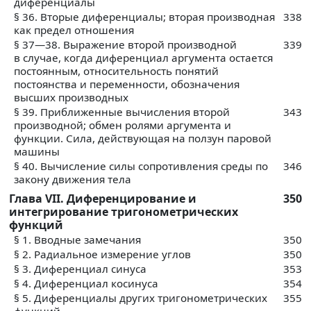
диференциалы
§ 36. Вторые диференциалы; вторая производная
338
как предел отношения
§ 37—38. Выражение второй производной
339
в случае, когда диференциал аргумента остается
постоянным, относительность понятий
постоянства и переменности, обозначения
высших производных
§ 39. Приближенные вычисления второй
343
производной; обмен ролями аргумента и
функции. Сила, действующая на ползун паровой
машины
§ 40. Вычисление силы сопротивления среды по
346
закону движения тела
Глава VII. Диференцирование и
350
интегрирование тригонометрических
функций
§ 1. Вводные замечания
350
§ 2. Радиальное измерение углов
350
§ 3. Диференциал синуса
353
§ 4. Диференциал косинуса
354
§ 5. Диференциалы других тригонометрических
355
функций