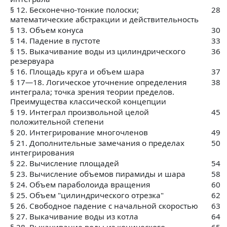
§ 12. Бесконечно-тонкие полоски;
28
математические абстракции и действительность
§ 13. Объем конуса
30
§ 14. Падение в пустоте
33
§ 15. Выкачивание воды из цилиндрического
36
резервуара
§ 16. Площадь круга и объем шара
37
§ 17—18. Логическое уточнение определения
38
интеграла; точка зрения теории пределов.
Преимущества классической концепции
§ 19. Интеграл произвольной целой
45
положительной степени
§ 20. Интегрирование многочленов
49
§ 21. Дополнительные замечания о пределах
50
интегрирования
§ 22. Вычисление площадей
54
§ 23. Вычисление объемов пирамиды и шара
58
§ 24. Объем параболоида вращения
60
§ 25. Объем "цилиндрического отрезка"
62
§ 26. Свободное падение с начальной скоростью
63
§ 27. Выкачивание воды из котла
64
§ 28. Выкачивание воды из конического
65