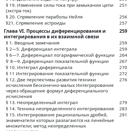
§ 19. Изменение силы тока при замыкании цепи
251
(экстра-ток)
§ 20. Спрямление параболы Нейля
256
§21. Спрямление астроиды
257
Глава VI. Процессы диференцирования и
259
интегрирования в их взаимной связи
§ 1. Вводные замечания
259
§ 2—5. Диференциал интеграла
259
§ 6—7. Диференциал логарифмической функции
264
§' 8—9. Диференциал показательной функции
267
§ 10. Интеграл диференциала
270
§ 11 Интегрирование показательной функции
272
§ 12. Две перспективы развития техники
276
исчисления бесконечно-малых Интегрирование
через обращение формул диференциального
исчисления
§ 13. Неопределенный интеграл
279
§ 14. Техника неопределенного интегрирования
283
§ 15. Интегрирование рациональных дробей,
291
знаменатели которых разлагаются на линейные
множители; метод неопределенных