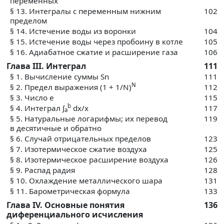
переменных
§ 13. Интегралы с переменным нижним
102
пределом
§ 14. Истечение воды из воронки
104
§ 15. Истечение воды через пробоину в котле
105
§ 16. Адиабатное сжатие и расширение газа
106
Глава III. Интеграл
111
§ 1. Вычисление суммы Sn
111
N
§ 2. Предел выражения (1 + 1/N)
112
§ 3. Число е
115
b
§ 4. Интеграл ∫
dx/x
117
a
§ 5. Натуральные логарифмы; их перевод
119
в десятичные и обратно
§ 6. Случай отрицательных пределов
123
§ 7. Изотермическое сжатие воздуха
125
§ 8. Изотермическое расширение воздуха
126
§ 9. Распад радия
128
§ 10. Охлаждение металлического шара
131
§ 11. Барометрическая формула
133
Глава IV. Основные понятия
136
диференциального исчисления