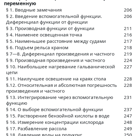
переменную
§ 1. Вводные замечания
206
§ 2. Введение вспомогательной функции.
206
Диференциал функции от функции
§ 3. Производная функции от функции
211
§ 4. Наименее освещенная точка
216
§ 5. Наименьшее расстояние между судами
217
§ 6. Подъем рельса краном
218
§ 7—8. Диференциал произведения и частного
219
§ 9. Производная произведения и частного
224
§ 10. Наибольшее нагревание гальванической
227
цепи
§ 11. Наилучшее освешение на краях стола
228
§.12. Относительная и абсолютная погрешность
228
произведения и частного
§ 13. Интегрирование через вспомогательную
231
функцию
§ 14. О выборе вспомогательной функции
237
§ 15. Растворение бензойной кислоты в воде
247
§ 16. Измерение концентрации кислорода
248
§ 17. Разбавление рассола
249
§ 18. Давление воды на полукруг
250