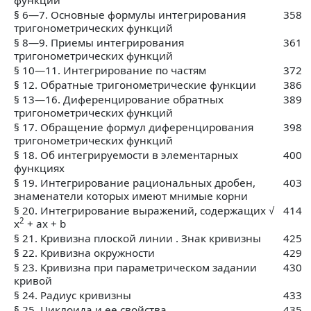
§ 6—7. Основные формулы интегрирования
358
тригонометрических функций
§ 8—9. Приемы интегрирования
361
тригонометрических функций
§ 10—11. Интегрирование по частям
372
§ 12. Обратные тригонометрические функции
386
§ 13—16. Диференцирование обратных
389
тригонометрических функций
§ 17. Обращение формул диференцирования
398
тригонометрических функций
§ 18. Об интегрируемости в элементарных
400
функциях
§ 19. Интегрирование рациональных дробен,
403
знаменатели которых имеют мнимые корни
§ 20. Интегрирование выражений, содержащих √
414
2
х
+ ах + b
§ 21. Кривизна плоской линии . Знак кривизны
425
§ 22. Кривизна окружности
429
§ 23. Кривизна при параметрическом задании
430
кривой
§ 24. Радиус кривизны
433
§ 25. Циклоида и ее свойства
435