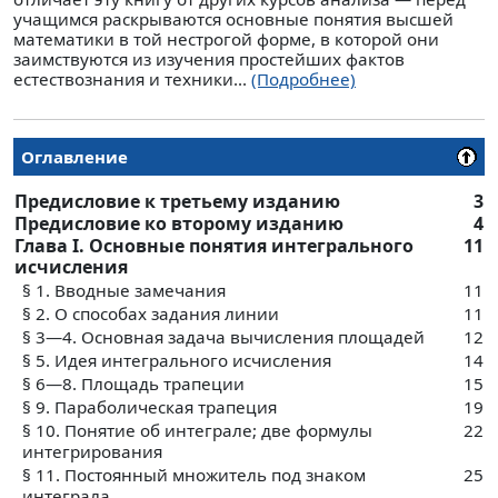
учащимся раскрываются основные понятия высшей
математики в той нестрогой форме, в которой они
заимствуются из изучения простейших фактов
естествознания и техники...
(Подробнее)
Оглавление
Предисловие к третьему изданию
3
Предисловие ко второму изданию
4
Глава I. Основные понятия интегрального
11
исчисления
§ 1. Вводные замечания
11
§ 2. О способах задания линии
11
§ 3—4. Основная задача вычисления площадей
12
§ 5. Идея интегрального исчисления
14
§ 6—8. Площадь трапеции
15
§ 9. Параболическая трапеция
19
§ 10. Понятие об интеграле; две формулы
22
интегрирования
§ 11. Постоянный множитель под знаком
25
интеграла