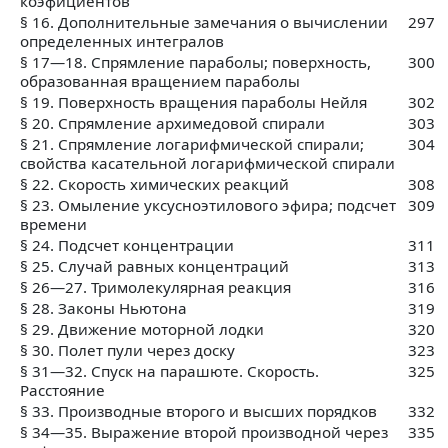
коэфициентов
§ 16. Дополнительные замечания о вычислении
297
определенных интегралов
§ 17—18. Спрямление параболы; поверхность,
300
образованная вращением параболы
§ 19. Поверхность вращения параболы Нейля
302
§ 20. Спрямление архимедовой спирали
303
§ 21. Спрямление логарифмической спирали;
304
свойства касательной логарифмической спирали
§ 22. Скорость химических реакций
308
§ 23. Омыление уксусноэтилового эфира; подсчет
309
времени
§ 24. Подсчет концентрации
311
§ 25. Случай равных концентраций
313
§ 26—27. Тримолекулярная реакция
316
§ 28. Законы Ньютона
319
§ 29. Движение моторной лодки
320
§ 30. Полет пули через доску
323
§ 31—32. Спуск на парашюте. Скорость.
325
Расстояние
§ 33. Производные второго и высших порядков
332
§ 34—35. Выражение второй производной через
335