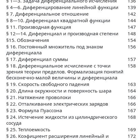
§ 1—3. Задача диференциального исчисления
136
§ 4—6. Диференцирование линейной функции
139
§ 7. Диференциальное отношение
142
§ 8—10. Диференциал квадратной функции
144
§ 11. Производная функция
147
§ 12—14. Диференциал и производная степени
148
§15. Обозначения
154
§ 16. Постоянный множитель под знаком
156
диференциала
§ 17. Диференциал суммы
157
§ 18. Диференциальное исчисление с точки
158
зрения теории пределов. Формализация понятий
бесконечно-малой величины и диференциала
§ 19. Скорость свободного падения
163
§ 20. Длина окружности и поверхность шара
164
§ 21. Натяжение проволоки
166
§ 22. Отталкивание электрических зарядов
166
§ 23. Формула Пуассона
167
§ 24. Истечение жидкости из цилиндрического
168
сосуда
§ 25. Теплоемкость
169
§ 26. Коэфициент расширения линейный и
172