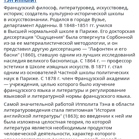
ТЭН
Ипполит
Французский философ, литературовед, искусствовед,
историк; создатель культурно-исторической школы
в искусствознании. Родился в городе Вузье,
департамент Арденны. В 1848–1851 гг. учился
в Высшей нормальной школе в Париже. Его докторская
диссертация "Ощущения" была отвергнута Сорбонной
из-за ее материалистической методологии, и он
представил другую диссертацию — "Лафонтен и его
басни" (1860), ставшую одним из лучших исследований
наследия великого баснописца. С 1864 г. — профессор
эстетики в Школе изящных искусств. В 1871 г. стал
одним из основателей Частной школы политических
наук в Париже. С 1878 г. член Французской академии
— учреждения, целью которого было изучение
французского языка и литературы и регулирование
языковой и литературной нормы французского языка.
Самой значительной работой Ипполита Тэна в области
литературоведения стала пятитомная "История
английской литературы" (1863); во введении к ней им
была изложена целостная теория, по которой
литература является необходимым продуктом
человеческой деятельности, характер которого