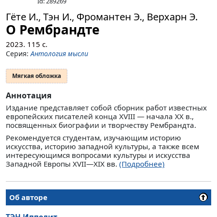
Id: 289269
Гёте И., Тэн И., Фромантен Э., Верхарн Э.
О Рембрандте
2023.
115
с.
Серия:
Антология мысли
Мягкая обложка
Аннотация
Издание представляет собой сборник работ известных
европейских писателей конца XVIII — начала XX в.,
посвященных биографии и творчеству Рембрандта.
Рекомендуется студентам, изучающим историю
искусства, историю западной культуры, а также всем
интересующимся вопросами культуры и искусства
Западной Европы XVII—XIX вв.
(Подробнее)
Об авторе