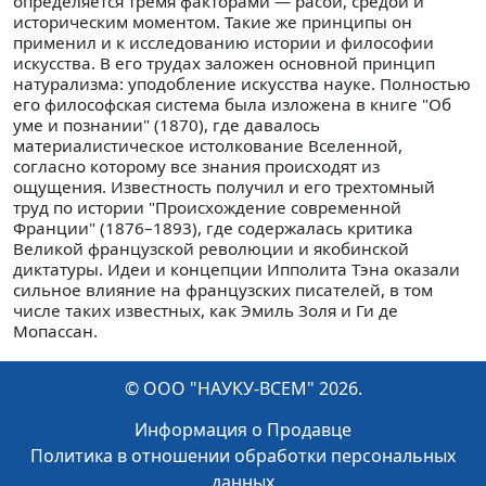
определяется тремя факторами — расой, средой и
историческим моментом. Такие же принципы он
применил и к исследованию истории и философии
искусства. В его трудах заложен основной принцип
натурализма: уподобление искусства науке. Полностью
его философская система была изложена в книге "Об
уме и познании" (1870), где давалось
материалистическое истолкование Вселенной,
согласно которому все знания происходят из
ощущения. Известность получил и его трехтомный
труд по истории "Происхождение современной
Франции" (1876–1893), где содержалась критика
Великой французской революции и якобинской
диктатуры. Идеи и концепции Ипполита Тэна оказали
сильное влияние на французских писателей, в том
числе таких известных, как Эмиль Золя и Ги де
Мопассан.
© ООО "НАУКУ-ВСЕМ" 2026.
Информация о Продавце
Политика в отношении обработки персональных
данных