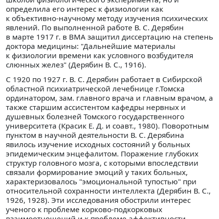
определила его интерес к физиологии как
к объективно-научному методу изучения психических
явлений. По выполненной работе В. С. Дерябин
в марте 1917 г. в ВМА защитил диссертацию на степень
доктора медицины: "Дальнейшие материалы
к физиологии времени как условного возбудителя
слюнных желез" (Дерябин В. С., 1916).
С 1920 по 1927 г. В. С. Дерябин работает в Сибирской
областной психиатрической лечебнице г.Томска
ординатором, зам. главного врача и главным врачом, а
также старшим ассистентом кафедры нервных и
душевных болезней Томского государственного
университета (Красик Е. Д. и соавт., 1980). Поворотным
пунктом в научной деятельности В. С. Дерябина
явилось изучение исходных состояний у больных
эпидемическим энцефалитом. Поражение глубоких
структур головного мозга, с которыми впоследствии
связали формирование эмоций у таких больных,
характеризовалось "эмоциональной тупостью" при
относительной сохранности интеллекта (Дерябин В. С.,
1926, 1928). Эти исследования обострили интерес
ученого к проблеме корково-подкорковых
взаимоотношений и к проблеме аффективности