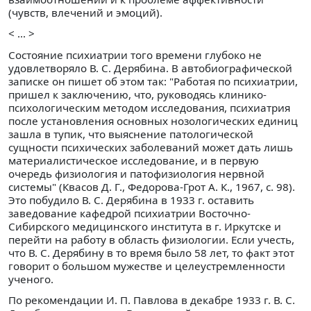
(чувств, влечений и эмоций).
< ... >
Состояние психиатрии того времени глубоко не
удовлетворяло В. С. Дерябина. В автобиографической
записке он пишет об этом так: "Работая по психиатрии,
пришел к заключению, что, руководясь клинико-
психологическим методом исследования, психиатрия
после установления основных нозологических единиц
зашла в тупик, что выяснение патологической
сущности психических заболеваний может дать лишь
материалистическое исследование, и в первую
очередь физиология и патофизиология нервной
системы" (Квасов Д. Г., Федорова-Грот А. К., 1967, с. 98).
Это побудило В. С. Дерябина в 1933 г. оставить
заведование кафедрой психиатрии Восточно-
Сибирского медицинского института в г. Иркутске и
перейти на работу в область физиологии. Если учесть,
что В. С. Дерябину в то время было 58 лет, то факт этот
говорит о большом мужестве и целеустремленности
ученого.
По рекомендации И. П. Павлова в декабре 1933 г. В. С.