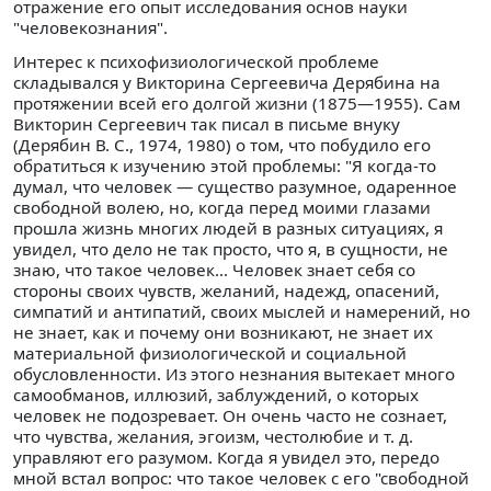
отражение его опыт исследования основ науки
"человекознания".
Интерес к психофизиологической проблеме
складывался у Викторина Сергеевича Дерябина на
протяжении всей его долгой жизни (1875—1955). Сам
Викторин Сергеевич так писал в письме внуку
(Дерябин В. С., 1974, 1980) о том, что побудило его
обратиться к изучению этой проблемы: "Я когда-то
думал, что человек — существо разумное, одаренное
свободной волею, но, когда перед моими глазами
прошла жизнь многих людей в разных ситуациях, я
увидел, что дело не так просто, что я, в сущности, не
знаю, что такое человек... Человек знает себя со
стороны своих чувств, желаний, надежд, опасений,
симпатий и антипатий, своих мыслей и намерений, но
не знает, как и почему они возникают, не знает их
материальной физиологической и социальной
обусловленности. Из этого незнания вытекает много
самообманов, иллюзий, заблуждений, о которых
человек не подозревает. Он очень часто не сознает,
что чувства, желания, эгоизм, честолюбие и т. д.
управляют его разумом. Когда я увидел это, передо
мной встал вопрос: что такое человек с его "свободной