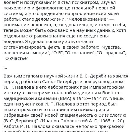
волей" и поступками? И я стал психиатром, изучал
психологию и физиологию центральной нервной
системы, и это определило направление всей моей
работы, стало делом жизни. "Человекознание" —
понимание человека, а, следовательно, и самого себя,
теперь может быть основано на научных данных, хотя
отдельные отрывки знания еще не соединены
воедино. Я сделал попытку хоть отчасти
систематизировать факты в своих работах: "Чувства,
влечения и эмоции", "О Я", "О сознании", "О гордости",
"О счастье"".
...
Важным этапом в научной жизни В. С. Дерябина явился
период работы в Санкт-Петербурге под руководством
И. П. Павлова в его лабораториях при Императорском
институте экспериментальной медицины и Военно-
медицинской академии (ВМА) в 1912—1914 гг. "Лишь
один из учеников И. П. Павлова в этот период был
психиатром, но и то оставившим психиатрию и
избравшим своей новой специальностью физиологию
(В. С. Дерябин)". (Иванов-Смоленский А. Г., 1965, с. 20).
Работа И. П. Павлова оказалась не только прекрасной
школой физиологического эксперимента, но и