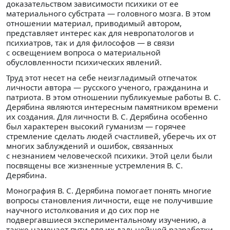
доказательством зависимости психики от ее
материального субстрата — головного мозга. В этом
отношении материал, приводимый автором,
представляет интерес как для невропатологов и
психиатров, так и для философов — в связи
с освещением вопроса о материальной
обусловленности психических явлений.
Труд этот несет на себе неизгладимый отпечаток
личности автора — русского ученого, гражданина и
патриота. В этом отношении публикуемые работы В. С.
Дерябина являются интересным памятником времени
их создания. Для личности В. С. Дерябина особенно
был характерен высокий гуманизм — горячее
стремление сделать людей счастливей, уберечь их от
многих заблуждений и ошибок, связанных
с незнанием человеческой психики. Этой цели были
посвящены все жизненные устремления В. С.
Дерябина.
Монография В. С. Дерябина помогает понять многие
вопросы становления личности, еще не получившие
научного истолкования и до сих пор не
подвергавшиеся экспериментальному изучению, а
также намечает пути для их дальнейшей разработки.