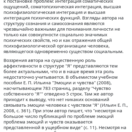
к постановке проблем: интеграция соматических
ощущений, соматопсихическая интеграция, высшая
психофизиологическая интеграция и высшая
интеграция психических функций. Взгляды автора на
структуру сознания и самосознания являются
чрезвычайно важными для понимания личности не
только как совокупности социально значимых
психических свойств, но и как отражения общей
психофизиологической организации человека,
являющегося одновременно существом социальным.
Воззрения автора на существенную роль
аффективности в структуре "Я" представляются тем
более актуальными, что и в наше время эта роль
недостаточно учитывается. В объемистом учебном
пособии Е. П. Ильина "Эмоции и чувства" (2008),
насчитывающем 783 страниц, разделу "Чувство
собственного "Я"" отведено 5 строк. Там же автор
приходит к выводу, что нет никаких оснований
связывать эмоции человека с чувством "Я" (Ильин Е. П.,
2008, с. 361). При этом автор пишет, что "несмотря на
большое число публикаций по проблеме эмоций
проблема эмоций и чувств оказывается
представленной в ущербном виде" (с. 11). Несмотря на