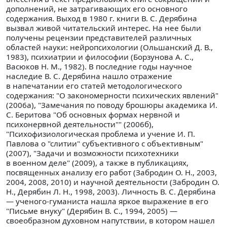
дополнений, не затрагивающих его основного
содержания. Выход в 1980 г. книги В. С. Дерябина
вызвал живой читательский интерес. На нее были
получены рецензии представителей различных
областей науки: нейропсихологии (Ольшанский Д. В.,
1983), психиатрии и философии (Борзунова А. С.,
Васюков Н. М., 1982). В последние годы научное
наследие В. С. Дерябина нашло отражение
в напечатании его статей методологического
содержания: "О закономерности психических явлений"
(2006а), "Замечания по поводу брошюры академика И.
С. Беритова "Об основных формах нервной и
психонервной деятельности"" (2006б),
"Психофизиологическая проблема и учение И. П.
Павлова о "слитии" субъективного с объективным"
(2007), "Задачи и возможности психотехники
в военном деле" (2009), а также в публикациях,
посвященных анализу его работ (Забродин О. Н., 2003,
2004, 2008, 2010) и научной деятельности (Забродин О.
Н., Дерябин Л. Н., 1998, 2003). Личность В. С. Дерябина
— ученого-гуманиста нашла яркое выражение в его
"Письме внуку" (Дерябин В. С., 1994, 2005) —
своеобразном духовном напутствии, в котором нашел