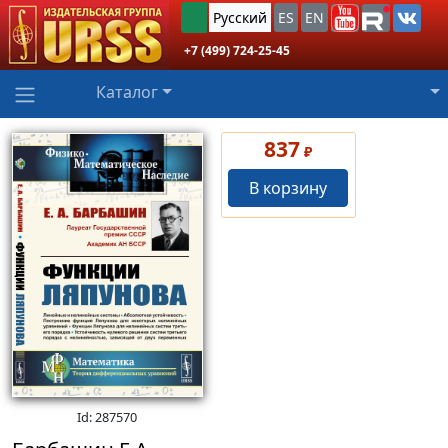
Русский
ES
EN
+7 (499) 724-25-45
Каталог
837
₽
В корзину
Id: 287570