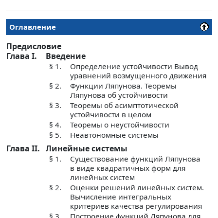
Оглавление
Предисловие
Глава I.
Введение
§ 1.
Определение устойчивости Вывод
уравнений возмущенного движения
§ 2.
Функции Ляпунова. Теоремы
Ляпунова об устойчивости
§ 3.
Теоремы об асимптотической
устойчивости в целом
§ 4.
Теоремы о неустойчивости
§ 5.
Неавтономные системы
Глава II.
Линейные системы
§ 1.
Существование функций Ляпунова
в виде квадратичных форм для
линейных систем
§ 2.
Оценки решений линейных систем.
Вычисление интегральных
критериев качества регулирования
§ 3.
Построение функций Ляпунова для