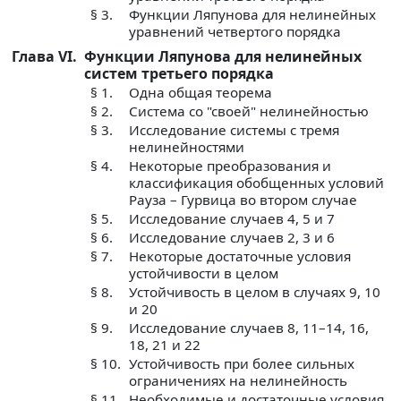
§ 3.
Функции Ляпунова для нелинейных
уравнений четвертого порядка
Глава VI.
Функции Ляпунова для нелинейных
систем третьего порядка
§ 1.
Одна общая теорема
§ 2.
Система со "своей" нелинейностью
§ 3.
Исследование системы с тремя
нелинейностями
§ 4.
Некоторые преобразования и
классификация обобщенных условий
Рауза – Гурвица во втором случае
§ 5.
Исследование случаев 4, 5 и 7
§ 6.
Исследование случаев 2, 3 и 6
§ 7.
Некоторые достаточные условия
устойчивости в целом
§ 8.
Устойчивость в целом в случаях 9, 10
и 20
§ 9.
Исследование случаев 8, 11–14, 16,
18, 21 и 22
§ 10.
Устойчивость при более сильных
ограничениях на нелинейность
§ 11.
Необходимые и достаточные условия