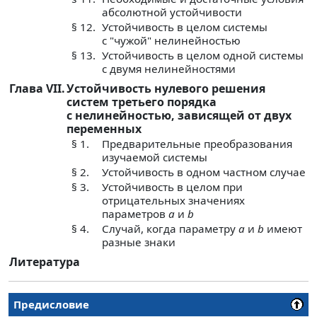
абсолютной устойчивости
§ 12.
Устойчивость в целом системы
с "чужой" нелинейностью
§ 13.
Устойчивость в целом одной системы
с двумя нелинейностями
Глава VII.
Устойчивость нулевого решения
систем третьего порядка
с нелинейностью, зависящей от двух
переменных
§ 1.
Предварительные преобразования
изучаемой системы
§ 2.
Устойчивость в одном частном случае
§ 3.
Устойчивость в целом при
отрицательных значениях
параметров
а
и
b
§ 4.
Случай, когда параметру
а
и
b
имеют
разные знаки
Литература
Предисловие