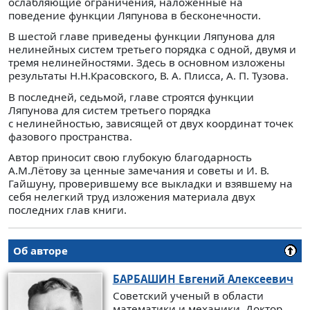
ослабляющие ограничения, наложенные на
поведение функции Ляпунова в бесконечности.
В шестой главе приведены функции Ляпунова для
нелинейных систем третьего порядка с одной, двумя и
тремя нелинейностями. Здесь в основном изложены
результаты Н.Н.Красовского, В. А. Плисса, А. П. Тузова.
В последней, седьмой, главе строятся функции
Ляпунова для систем третьего порядка
с нелинейностью, зависящей от двух координат точек
фазового пространства.
Автор приносит свою глубокую благодарность
А.М.Лётову за ценные замечания и советы и И. В.
Гайшуну, проверившему все выкладки и взявшему на
себя нелегкий труд изложения материала двух
последних глав книги.
Об авторе
БАРБАШИН
Евгений Алексеевич
Советский ученый в области
математики и механики. Доктор