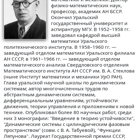
физико-математических наук,
профессор, академик АН БССР.
Окончил Уральский
государственный университет и
аспирантуру МГУ. В 1952–1958 гг.
заведовал кафедрой высшей
математики Уральского
политехнического института. В 1958–1960 гг. —
заведующий отделом математики Уральского филиала
АН СССР, в 1961–1966 гг. — заведующий отделом
математического анализа Свердловского отделения
Математического института АН СССР им. В. А. Стеклова
(ныне Институт математики и механики УрО РАН).
Глава уральской научной школы по динамическим
системам; автор многочисленных трудов по
абстрактным динамическим системам,
дифференциальным уравнениям, устойчивости
движения, теории управления и приложениям к новой
технике. Опубликовал более 80 научных работ, среди
них 3 монографии: "Введение в теорию устойчивости",
"Динамические системы с цилиндрическим фазовым
пространством" (совм. с В. А. Табуевой), "Функции
Ляпунова". Лауреат Государственной премии СССР,