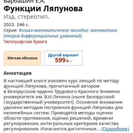
Барбашин Е.А.
Функции Ляпунова
Изд. стереотип.
2022.
246
с.
Серия:
Физико-математическое наследие: математика
(теория дифференциальных уравнений)
Типографская бумага
Другой вариант
Мягкая обложка
599
₽
››
Аннотация
В настоящей книге изложен курс лекций по методу
функций Ляпунова, прочитанный автором
в Белорусском ордена Трудового Красного Знамени
университете им. В.И.Ленина (ныне Белорусский
государственный университет). Основное внимание
уделено методам построения функций Ляпунова для
нелинейных систем. Приводятся методы оценки
области притяжения, оценки решений, времени
регулирования, интегральных критериев качества
регулирования. Излагаются достаточные...
(Подробнее)