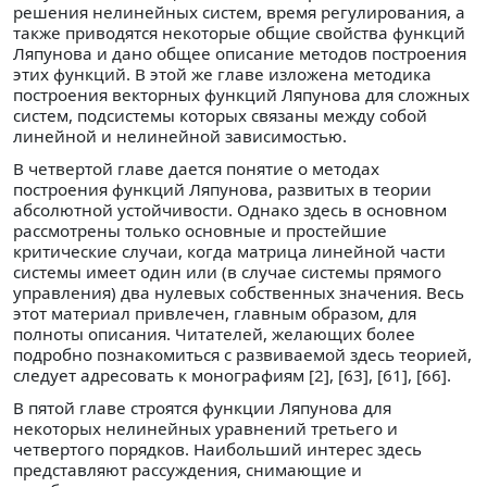
решения нелинейных систем, время регулирования, а
также приводятся некоторые общие свойства функций
Ляпунова и дано общее описание методов построения
этих функций. В этой же главе изложена методика
построения векторных функций Ляпунова для сложных
систем, подсистемы которых связаны между собой
линейной и нелинейной зависимостью.
В четвертой главе дается понятие о методах
построения функций Ляпунова, развитых в теории
абсолютной устойчивости. Однако здесь в основном
рассмотрены только основные и простейшие
критические случаи, когда матрица линейной части
системы имеет один или (в случае системы прямого
управления) два нулевых собственных значения. Весь
этот материал привлечен, главным образом, для
полноты описания. Читателей, желающих более
подробно познакомиться с развиваемой здесь теорией,
следует адресовать к монографиям [2], [63], [61], [66].
В пятой главе строятся функции Ляпунова для
некоторых нелинейных уравнений третьего и
четвертого порядков. Наибольший интерес здесь
представляют рассуждения, снимающие и