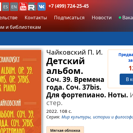
+7 (499) 724-25-45
ES
EN
ельстве
Контакты
Подписаться
Новости
Вака
м и библиотекам
Чайковский П. И.
Предв
Детский
за
1
альбом.
Соч. 39. Времена
В 
года. Соч. 37bis.
Для фортепиано. Ноты.
И
стер.
2022.
108
с.
Серия:
Мир культуры, истории и философ
Мягкая обложка