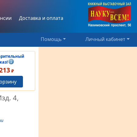
нсии
Доставка и оплата
Помощь
Личный кабинет
арительный
каз!
213
₽
корзину
зд. 4,
ии