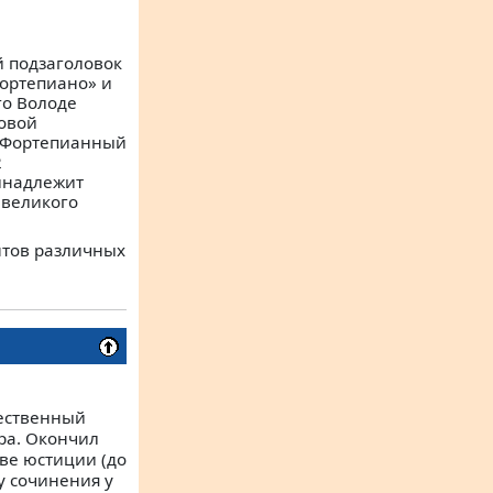
й подзаголовок
фортепиано» и
о Володе
ровой
. Фортепианный
2
ринадлежит
 великого
нтов различных
щественный
ера. Окончил
ве юстиции (до
су сочинения у