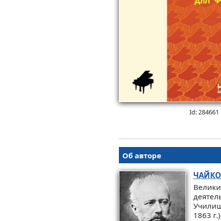
Id: 284661
Об авторе
ЧАЙКО
Велики
деятель
Училищ
1863 г.