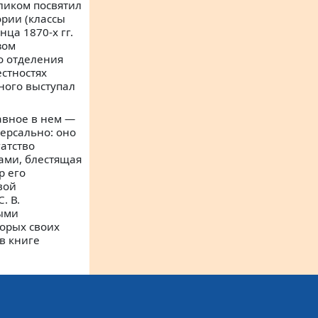
еликом посвятил
ории (классы
ца 1870-х гг.
зом
о отделения
естностях
много выступал
авное в нем —
ерсально: оно
атство
ами, блестящая
р его
вой
. В.
мыми
торых своих
в книге