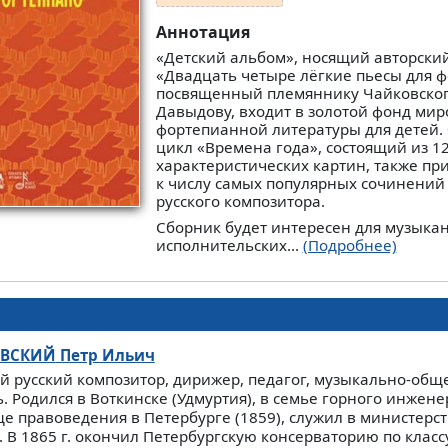
Аннотация
«Детский альбом», носящий авторски
«Двадцать четыре лёгкие пьесы для 
посвященный племяннику Чайковског
Давыдову, входит в золотой фонд ми
фортепианной литературы для детей
цикл «Времена года», состоящий из 1
характеристических картин, также п
к числу самых популярных сочинений
русского композитора.
Сборник будет интересен для музыка
исполнительских...
(Подробнее)
ВСКИЙ
Петр Ильич
й русский композитор, дирижер, педагог, музыкально-об
. Родился в Воткинске (Удмуртия), в семье горного инжен
е правоведения в Петербурге (1859), служил в министерст
). В 1865 г. окончил Петербургскую консерваторию по клас