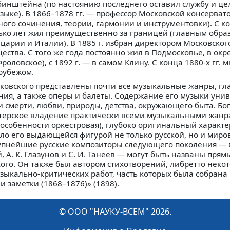
Рубинштейна (по настоянию последнего оставил службу и ц
узыке). В 1866–1878 гг. — профессор Московской консерват
ого сочинения, теории, гармонии и инструментовки). С кон
ько лет жил преимущественно за границей (главным обра
царии и Италии). В 1885 г. избран директором Московског
ества. С того же года постоянно жил в Подмосковье, в окр
оловское), с 1892 г. — в самом Клину. С конца 1880-х гг. 
 рубежом.
айковского представлены почти все музыкальные жанры, гл
ия, а также оперы и балеты. Содержание его музыки унив
 смерти, любви, природы, детства, окружающего быта. Бог
терское владение практически всеми музыкальными жанр
 особенности оркестровая), глубоко оригинальный характе
ало его выдающейся фигурой не только русской, но и миро
упнейшие русские композиторы следующего поколения — С
, А. К. Глазунов и С. И. Танеев — могут быть названы пря
ого. Он также был автором стихотворений, либретто неко
ыкально-критических работ, часть которых была собрана 
 заметки (1868–1876)» (1898).
© ООО "НАУКУ-ВСЕМ" 2026.