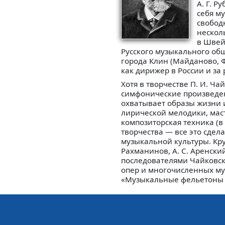
А. Г. 
себя м
свободн
нескол
в Швей
Русского музыкального общ
города Клин (Майданово, Фр
как дирижер в России и за
Хотя в творчестве П. И. Ч
симфонические произведен
охватывает образы жизни и
лирической мелодики, мас
композиторская техника (в
творчества — все это сдел
музыкальной культуры. Кр
Рахманинов, А. С. Аренский
последователями Чайковск
опер и многочисленных муз
«Музыкальные фельетоны и