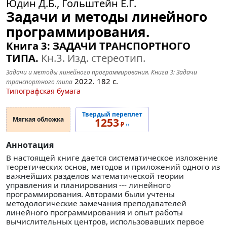
Юдин Д.Б., Гольштейн Е.Г.
Задачи и методы линейного
программирования.
Книга 3: ЗАДАЧИ ТРАНСПОРТНОГО
ТИПА.
Кн.3. Изд. стереотип.
Задачи и методы линейного программирования. Книга 3: Задачи
2022.
182
с.
транспортного типа
Типографская бумага
Твердый переплет
Мягкая обложка
1253
₽
››
Аннотация
В настоящей книге дается систематическое изложение
теоретических основ, методов и приложений одного из
важнейших разделов математической теории
управления и планирования --- линейного
программирования. Авторами были учтены
методологические замечания преподавателей
линейного программирования и опыт работы
вычислительных центров, использовавших первое