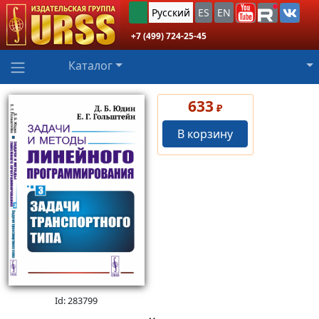
Русский
ES
EN
+7 (499) 724-25-45
Каталог
633
₽
В корзину
Id: 283799