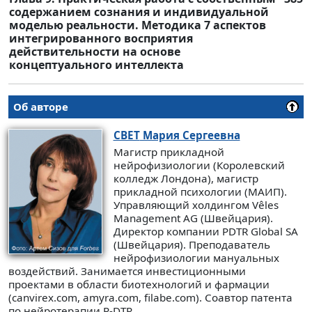
содержанием сознания и индивидуальной
моделью реальности. Методика 7 аспектов
интегрированного восприятия
действительности на основе
концептуального интеллекта
Об авторе
СВЕТ
Мария Сергеевна
Магистр прикладной
нейрофизиологии (Королевский
колледж Лондона), магистр
прикладной психологии (МАИП).
Управляющий холдингом Vêles
Management AG (Швейцария).
Директор компании PDTR Global SA
(Швейцария). Преподаватель
нейрофизиологии мануальных
воздействий. Занимается инвестиционными
проектами в области биотехнологий и фармации
(canvirex.com, amyra.com, filabe.com). Соавтор патента
по нейротерапии P-DTR.