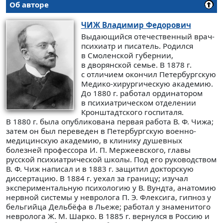
Об авторе
ЧИЖ
Владимир Федорович
Выдающийся отечественный врач-
психиатр и писатель. Родился
в Смоленской губернии,
в дворянской семье. В 1878 г.
с отличием окончил Петербургскую
Медико-хирургическую академию.
До 1880 г. работал ординатором
в психиатрическом отделении
Кронштадтского госпиталя.
В 1880 г. была опубликована первая работа В. Ф. Чижа;
затем он был переведен в Петербургскую военно-
медицинскую академию, в клинику душевных
болезней профессора И. П. Мержеевского, главы
русской психиатрической школы. Под его руководством
В. Ф. Чиж написал и в 1883 г. защитил докторскую
диссертацию. В 1884 г. уехал за границу; изучал
экспериментальную психологию у В. Вундта, анатомию
нервной системы у невролога П. Э. Флексига, гипноз у
бельгийца Дельбёфа в Льеже; работал у знаменитого
невролога Ж. М. Шарко. В 1885 г. вернулся в Россию и