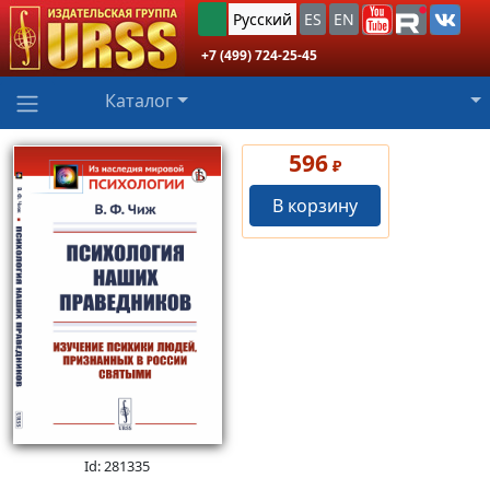
Русский
ES
EN
+7 (499) 724-25-45
Каталог
596
₽
В корзину
Id: 281335