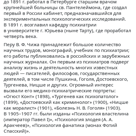
до 1891 г. работал в Петербурге старшим врачом
крупнейшей больницы св. Пантелеймона, где создал
первый в России кабинет, предназначавшийся для
экспериментальных психологических исследований.
В 1891 г. возглавил кафедру психиатрии
в университете г. Юрьева (ныне Тарту), где проработал
четверть века.
Перу В. Ф. Чижа принадлежит большое количество
научных трудов, монографий, учебник по психиатрии;
его работы публиковались в российских и зарубежных
научных журналах. Он первым из психиатров подверг
анализу жизнь и деятельность многих известных
людей — писателей, философов, государственных
деятелей, в том числе Пушкина, Гоголя, Достоевского,
Тургенева, Ницше и других. Огромный интерес
вызвали его медико-психиатрические портреты:
«Огюст Конт» (1898), «Тургенев как психопатолог»
(1899), «Достоевский как криминолог» (1900), «Ницше
как моралист» (1901), «Болезнь Н. В. Гоголя» (1903).
В 1905–1907 гг. были изданы «Психология властелина
(император Павел I)», «Психология злодея (А. А.
Аракчеев)», «Психология фанатика (монах Фотий
Спасский)».