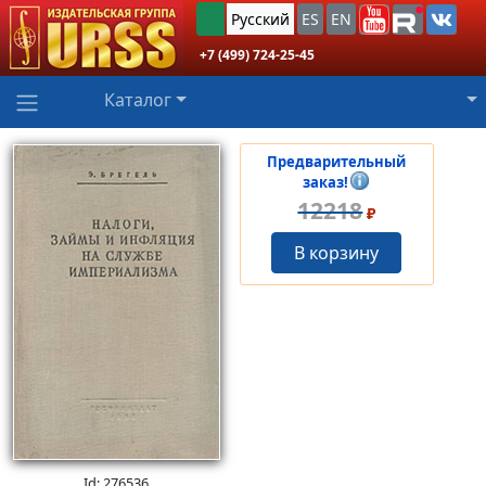
Русский
ES
EN
+7 (499) 724-25-45
Каталог
Предварительный
заказ!
12218
₽
В корзину
Id: 276536