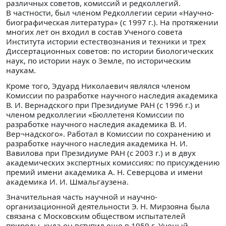
различных советов, комиссий и редколлегий.
В частности, был членом Редколлегии серии «Научно-
биографическая литература» (с 1997 г.). На протяжении
многих лет он входил в состав Ученого совета
Института истории естествознания и техники и трех
Диссертационных советов: по истории биологических
наук, по истории наук о Земле, по историческим
наукам.
Кроме того, Эдуард Николаевич являлся членом
Комиссии по разработке научного наследия академика
В. И. Вернадского при Президиуме РАН (с 1996 г.) и
членом редколлегии «Бюллетеня Комиссии по
разработке научного наследия академика В. И.
Вер¬надского». Работал в Комиссии по сохранению и
разработке научного наследия академика Н. И.
Вавилова при Президиуме РАН (с 2003 г.) и в двух
академических экспертных комиссиях: по присуждению
премий имени академика А. Н. Северцова и имени
академика И. И. Шмальгаузена.
Значительная часть научной и научно-
организационной деятельности Э. Н. Мирзояна была
связана с Московским обществом испытателей
природы, куда он вступил еще в 1959 г. Ученый