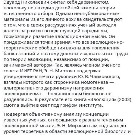
Эдуард Николаевич считал себя дарвинистом,
поскольку не находил достойной замены теории
естественного отбора. Однако неопубликованные
материалы из его личного архива свидетельствуют
о том, что в своих рассуждениях ученый выходил
далеко за рамки господствующей парадигмы,
тормозящей развитие эволюционной мысли. Он
придерживался точки зрения, что все эволюционно-
теоретические обобщения важны для пополнения
банка знаний и поэтому должны издаваться все труды
по теории эволюции, независимо от позиции,
занимаемой автором. Так, являясь членом Ученого
совета ИИЕТ РАН, Э. Н. Мирзоян поддержал
утверждение к печати рукописи Ю. В. Чайковского,
взгляды которого как сторонника номогенеза —
альтернативного дарвинизму направления
эволюционизма — большинством биологов не
разделялись. В результате его книга «Эволюция» (2003)
смогла выйти в свет под грифом Института.
Подвергая объективному анализу концепции
известных ученых, относящиеся к разным течениям
эволюционной мысли, Э. Н. Мирзоян сам поднялся до
уровня теоретика в области эволюционной биологии и