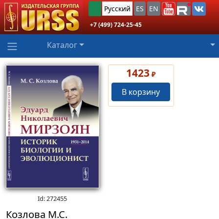
Русский
ES
EN
+7 (499) 724-25-45
Каталог
1423
₽
В корзину
Id: 272455
Козлова М.С.