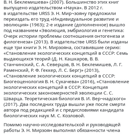
В. Н. Беклемишева» (2007). Большинство этих книг
выпущено издательством «Наука». В 2012 г.
в издательстве URSS Э. Н. Мир¬зояну предложили
переиздать его труд «Индивидуальное развитие и
эволюция» (1963); 2-е издание (дополненное) вышло
под названием «Эволюция, эмбриология и генетика:
Очерк истории проблемы соотношения онтогенеза и
филогенеза» (2013). В издательстве URSS были изданы
еще три книги Э. Н. Мирзояна, составившие серию:
«Становление экологических концепций в СССР: Семь
выдающихся теорий (Д. Н. Кашкаров, В. В.
Станчинский, С. А. Северцов, В. Н. Беклемишев, Л. Г.
Раменский, Р. Ф. Геккер, Л. С. Берг)» (2013),
«Становление экологических концепций в СССР:
Биогеоценология В. Н. Сукачева» (2016), «Становление
экологических концепций в СССР: Концепция
экологических закономерностей эволюции С. С.
Шварца. Теоретическая биология В. И. Вер¬надского»
(2017). Два последних труда вышли уже после смерти
автора под редакцией и с предисловиями кандидата
биологических наук М. С. Козловой.
Помимо научно-исследовательской и руководящей
работы Э. Н. Мирзоян выполнял обязанности члена