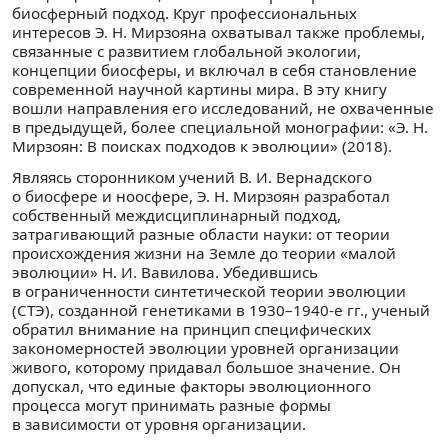
биосферный подход. Круг профессиональных
интересов Э. Н. Мирзояна охватывал также проблемы,
связанные с развитием глобальной экологии,
концепции биосферы, и включал в себя становление
современной научной картины мира. В эту книгу
вошли направления его исследований, не охваченные
в предыдущей, более специальной монографии: «Э. Н.
Мирзоян: В поисках подходов к эволюции» (2018).
Являясь сторонником учений В. И. Вернадского
о биосфере и ноосфере, Э. Н. Мирзоян разработал
собственный междисциплинарный подход,
затрагивающий разные области науки: от теории
происхождения жизни на Земле до теории «малой
эволюции» Н. И. Вавилова. Убедившись
в ограниченности синтетической теории эволюции
(СТЭ), созданной генетиками в 1930–1940-е гг., ученый
обратил внимание на принцип специфических
закономерностей эволюции уровней организации
живого, которому придавал большое значение. Он
допускал, что единые факторы эволюционного
процесса могут принимать разные формы
в зависимости от уровня организации.