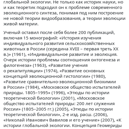
глобальной экологии. Не только как историк науки, но
и как теоретик подходил он к проблеме современного
эволюционного синтеза, понимая под ним построение
не новой теории видообразования, а теории эволюции
живой материи.
Ученый оставил после себя более 200 публикаций,
включая 15 монографий: «История изучения
индивидуального развития сельскохозяйственных
животных в России (середина XVIII – первая треть XX
в.)» (1961), «Индивидуальное развитие и эволюция.
Очерк истории проблемы соотношения онтогенеза и
филогенеза» (1963), «Развитие учения
о рекапитуляции» (1974), «Развитие основных
концепций эволюционной гистологии» (1980),
«Развитие сравнительно-эволюционной биохимии
в России» (1984), «Московское общество испытателей
природы. 1805–1995» (1996), «Этюды по истории
теоретической биологии» (2001), «Московское
общество испытателей природы: 200 лет служения
России» (1805–2005 гг.) (2005), «Этюды по истории
теоретической биологии», 2-е изд. расш. (2006),
«Николай Иванович Вавилов и его учение» (2007), «К
истории глобальной экологии. Концепция Геомериды