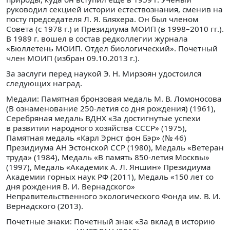
руководил секцией истории естествознания, сменив на
посту председателя Л. Я. Бляхера. Он был членом
Совета (с 1978 г.) и Президиума МОИП (в 1998–2010 гг.).
В 1989 г. вошел в состав редколлегии журнала
«Бюллетень МОИП. Отдел биологический». Почетный
член МОИП (избран 09.10.2013 г.).
За заслуги перед наукой Э. Н. Мирзоян удостоился
следующих наград.
Медали: Памятная бронзовая медаль М. В. Ломоносова
(В ознаменование 250-летия со дня рождения) (1961),
Серебряная медаль ВДНХ «За достигнутые успехи
в развитии народного хозяйства СССР» (1975),
Памятная медаль «Карл Эрнст фон Бэр» (№ 46)
Президиума АН Эстонской ССР (1980), Медаль «Ветеран
труда» (1984), Медаль «В память 850-летия Москвы»
(1997), Медаль «Академик А. Л. Яншин» Президиума
Академии горных наук РФ (2011), Медаль «150 лет со
дня рождения В. И. Вернадского»
Неправительственного экологического Фонда им. В. И.
Вернадского (2013).
Почетные знаки: Почетный знак «За вклад в историю