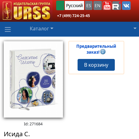
Русский
ES
EN
+7 (499) 724-25-45
Каталог
Предварительный
заказ!
В корзину
Id: 271684
Исида С.