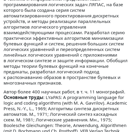
программирования логических задач ЛЯПАС, на базе
которого была создана серия систем
автоматизированного проектирования дискретных
устройств, и методы реализации параллельных
алгоритмов логического управления
взаимодействующими процессами. Разработал серию
практически эффективных алгоритмов минимизации
булевых функций и систем, решения больших систем
логических уравнений и переопределенных систем
линейных логических уравнений с приложениями
в логическом синтезе и защите информации. Обобщил
методы теории булевых функций на конечные
предикаты, разработал логический подход
к распознаванию образов в пространстве булевых и
многозначных признаков.
Автор более 400 научных работ, в т. ч. 11 монографий.
Основные труды
: LYaPAS: A programming language for
logic and coding algorithms (with M. A. Gavrilov). Academic
Press, N.-Y., L., 1969; Алгоритмы синтеза дискретных
автоматов. М., 1971; Логический синтез каскадных
схем. М, 1981; Логические уравнения. Мн., 1975;
Boolesche Gleichungen: Theorie, Anwendung, Algorithmen
(mit D. Bochmann und Ch. Posthoff). VEB Verlag Technik,