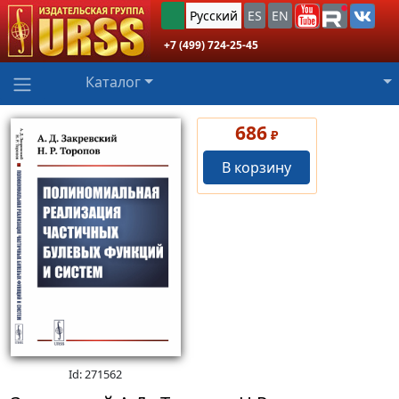
Русский
ES
EN
+7 (499) 724-25-45
Каталог
686
₽
В корзину
Id: 271562