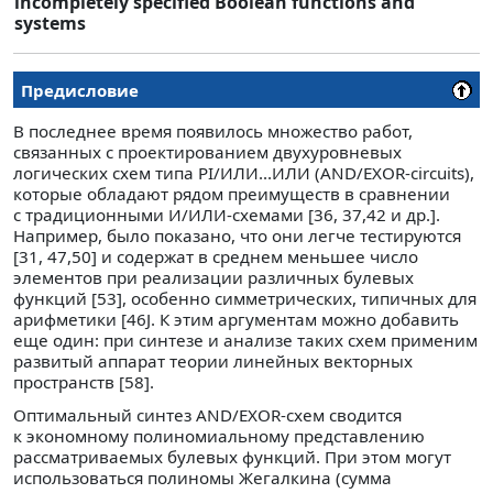
incompletely specified Boolean functions and
systems
Предисловие
В последнее время появилось множество работ,
связанных с проектированием двухуровневых
логических схем типа PI/ИЛИ...ИЛИ (AND/EXOR-circuits),
которые обладают рядом преимуществ в сравнении
с традиционными И/ИЛИ-схемами [36, 37,42 и др.].
Например, было показано, что они легче тестируются
[31, 47,50] и содержат в среднем меньшее число
элементов при реализации различных булевых
функций [53], особенно симметрических, типичных для
арифметики [46J. К этим аргументам можно добавить
еще один: при синтезе и анализе таких схем применим
развитый аппарат теории линейных векторных
пространств [58].
Оптимальный синтез AND/EXOR-схем сводится
к экономному полиномиальному представлению
рассматриваемых булевых функций. При этом могут
использоваться полиномы Жегалкина (сумма