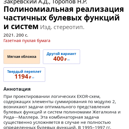
Закревский А.Д., Торопов Н.Р.
Полиномиальная реализация
частичных булевых функций
и систем
Изд. стереотип.
2021.
200
с.
Газетная пухлая бумага
Другой вариант
Мягкая обложка
400
₽
››
Твердый переплет
1194
₽
››
Аннотация
При проектировании логических EXOR-схем,
содержащих элементы суммирования по модулю 2,
возникают задачи оптимального представления
булевых функций и систем полиномами Жегалкина и
Рида---Маллера. Эта комбинаторная задача
существенно усложняется в случае не полностью
определенных булевых функций. В 1995–1997 гг.