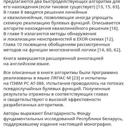
предлагаются два быстродействующих алгоритма для
его нахождения (если таковое существует) [13, 15, 63].
В главе 8 вводятся решения линейные
и квазилинейные, позволяющие иногда упрощать
схемную реализацию булевых функций. Описывается
алгоритм нахождения квазилинейного решения [16].
В главе 9 излагаются методы обнаружения
и локализации неисправностей в EXOR-схемах [12].
Глава 10 посвящена обобщениям рассмотренных
методов на функции многозначной логики [14, 60, 62].
Книга завершается расширенной аннотацией
на английском языке.
Все описанные в книге алгоритмы были программно
реализованы в языке ЛЯПАС-М [23] и испытаны
на ПЭВМ PC AT-386. Испытания проводились на потоках
псевдослучайных булевых функций. Полученные
результаты отражены в соответствующих главах
и свидетельствуют о высокой эффективности
разработанных алгоритмов.
Авторы выражают благодарность Фонду
фундаментальных исследований Республики Беларусь,
поддержавшему издание настоящей монографии.