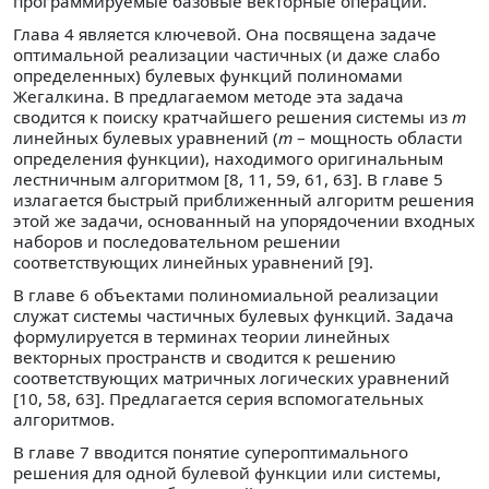
программируемые базовые векторные операции.
Глава 4 является ключевой. Она посвящена задаче
оптимальной реализации частичных (и даже слабо
определенных) булевых функций полиномами
Жегалкина. В предлагаемом методе эта задача
сводится к поиску кратчайшего решения системы из
m
линейных булевых уравнений (
m
– мощность области
определения функции), находимого оригинальным
лестничным алгоритмом [8, 11, 59, 61, 63]. В главе 5
излагается быстрый приближенный алгоритм решения
этой же задачи, основанный на упорядочении входных
наборов и последовательном решении
соответствующих линейных уравнений [9].
В главе 6 объектами полиномиальной реализации
служат системы частичных булевых функций. Задача
формулируется в терминах теории линейных
векторных пространств и сводится к решению
соответствующих матричных логических уравнений
[10, 58, 63]. Предлагается серия вспомогательных
алгоритмов.
В главе 7 вводится понятие супероптимального
решения для одной булевой функции или системы,