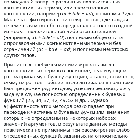
по модулю 2 попарно различных положительных
конъюнктивных термов, или элементарных
конъюнкций, например
ас
+
bde
+
ad
), полиномы Рида–
Маллера с фиксированной полярностью, где каждая
переменная может быть представлена только в одной
из форм – положительной либо отрицательной
(например,
а'с
+
bde'
+
a'd
), полиномы общего типа
с произвольными конъюнктивными термами без
ограничений (
ас
+
bd'e'
+
a'd
) и полиномы некоторых
других типов.
При синтезе требуется минимизировать число
конъюнктивных термов в полиноме, реализующем
рассматриваемую булеву функцию, а также, возможно,
сумму их рангов – общее число литералов в полиноме.
Был предложен ряд методов, успешно решающих эту
задачу в случае полностью определенных булевых
функций [25, 34, 37, 42, 49, 52 и др.]. Однако
эффективность этих методов резко падает при
переходе к частичным булевым функциям, значения
которых не определены на некоторых наборах
значений аргументов. В результате данные методы
практически не применимы при рассмотрении слабо
определенных функций, заданных на относительно