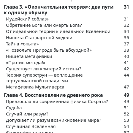
Глава 3. «Окончательная теория»: два пути
31
к одному обрыву
Иудейский соблазн
31
Обретение Бога или смерть Бога?
32
От идеальной теории к идеальной Вселенной
34
Нищета Стандартной модели
36
Тайна «опыта»
37
«Позвольте Природе быть абсурдной»
38
Нищета метафизики
40
«Против метода!»
41
Существует ли критерий истины?
42
Теория суперструн — воплощение
44
тертуллианской парадигмы.
Метафизика Мультиверса
47
Глава 4. Восстановление древнего рока
49
Превзошла ли современная физика Сократа?
49
Судьба
51
Случай или разум?
52
Допускает ли разум возникновение мира?
53
Случайная Вселенная
54
Философия трагедии
57