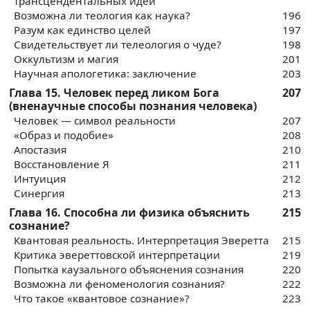
трансцендентальных идей
Возможна ли теология как наука?
196
Разум как единство целей
197
Свидетельствует ли телеология о чуде?
198
Оккультизм и магия
201
Научная апологетика: заключение
203
Глава 15. Человек перед ликом Бога
207
(вненаучные способы познания человека)
Человек — символ реальности
207
«Образ и подобие»
208
Апостазия
210
Восстановление Я
211
Интуиция
212
Синергия
213
Глава 16. Способна ли физика объяснить
215
сознание?
Квантовая реальность. Интерпретация Эверетта
215
Критика эвереттовской интерпретации
219
Попытка каузального объяснения сознания
220
Возможна ли феноменология сознания?
222
Что такое «квантовое сознание»?
223