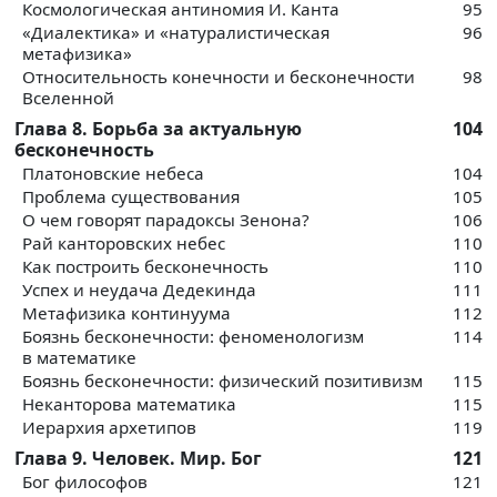
Космологическая антиномия И. Канта
95
«Диалектика» и «натуралистическая
96
метафизика»
Относительность конечности и бесконечности
98
Вселенной
Глава 8. Борьба за актуальную
104
бесконечность
Платоновские небеса
104
Проблема существования
105
О чем говорят парадоксы Зенона?
106
Рай канторовских небес
110
Как построить бесконечность
110
Успех и неудача Дедекинда
111
Метафизика континуума
112
Боязнь бесконечности: феноменологизм
114
в математике
Боязнь бесконечности: физический позитивизм
115
Неканторова математика
115
Иерархия архетипов
119
Глава 9. Человек. Мир. Бог
121
Бог философов
121