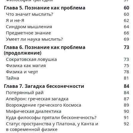
Глава 5. Познание как проблема
60
Что значит мыслить?
60
Я и не-Я
62
Синдром мышления
64
Предметное знание
66
Умеет ли наука мыслить?
69
Глава 6. Познание как проблема
73
(продолжение)
Сократовская ловушка
73
Физика как магия
75
Физика и черт
78
Тайна
81
Глава 7. Загадка бесконечности
84
Потерянный рай
84
Апейрон: греческая загадка
87
Возрождение греческого Космоса
89
Мифическая диалектика
90
Куда философы прятали бесконечность?
91
Статус пространства у Платона, у Канта и
92
в современной физике