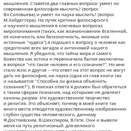
мышления. Ставятся два главных вопроса: умеет ли
современная философия мыслить? (вопрос
Вл.Соловьева) и умеет ли наука мыслить? (вопрос
М.Хайдеггера). На путях критики философского
и научного мышления в ключевых вопросах
миропонимания (таких, как возникновение Вселенной,
её конечность или бесконечность, мнимые или
истинные "чудеса") я подошел к вопросу о
человеке
как
средоточию всех загадок и антиномий нашего
мышления. Я убедился, что тайна мира и самого
Божества как истока и первоначала бытия заключены
в вопросе "что такое человек и его сознание?". Но мне
стало ясно и другое – что ответ на этот вопрос не могут
дать ни философия, ни наука (одна из глав книги так
и называется: "Способна ли физика объяснить
сознание?"). В поисках ответа я должен был обратиться
к таким сферам познания, над которыми не довлеют
каноны разума: это художественное творчество
и религия. Это объясняет, почему в моей книге так
много места отводится художественному изображению
глубин существа человеческого, данному
Ф.Достоевским, В.Шекспиром, В.Гете. Они и вывели
меня на путь религиозный: для великого