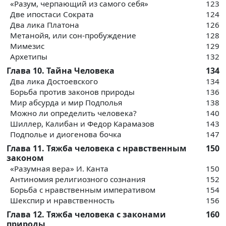
«Разум, черпающий из самого себя»
123
Две ипостаси Сократа
124
Два лика Платона
126
Метанойя, или сон-пробуждение
128
Мимезис
129
Архетипы
132
Глава 10. Тайна Человека
134
Два лика Достоевского
134
Борьба против законов природы
136
Мир абсурда и мир Подполья
138
Можно ли определить человека?
140
Шиллер, Калибан и Федор Карамазов
143
Подполье и диогенова бочка
147
Глава 11. Тяжба человека с нравственным
150
законом
«Разумная вера» И. Канта
150
Антиномия религиозного сознания
152
Борьба с нравственным императивом
154
Шекспир и нравственность
156
Глава 12. Тяжба человека с законами
160
природы