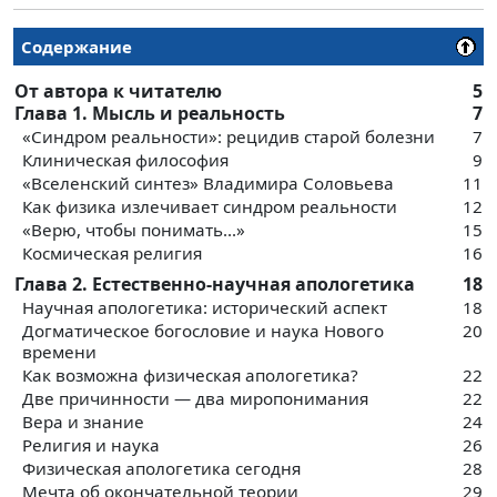
Содержание
От автора к читателю
5
Глава 1. Мысль и реальность
7
«Синдром реальности»: рецидив старой болезни
7
Клиническая философия
9
«Вселенский синтез» Владимира Соловьева
11
Как физика излечивает синдром реальности
12
«Верю, чтобы понимать...»
15
Космическая религия
16
Глава 2. Естественно-научная апологетика
18
Научная апологетика: исторический аспект
18
Догматическое богословие и наука Нового
20
времени
Как возможна физическая апологетика?
22
Две причинности — два миропонимания
22
Вера и знание
24
Религия и наука
26
Физическая апологетика сегодня
28
Мечта об окончательной теории
29