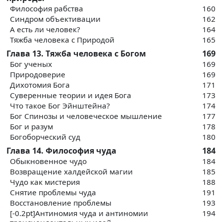
Философия рабства
160
Синдром объективации
162
А есть ли человек?
164
Тяжба человека с Природой
165
Глава 13. Тяжба человека с Богом
169
Бог ученых
169
Природоверие
169
Дихотомия Бога
171
Суверенные теории и идея Бога
173
Что такое Бог Эйнштейна?
174
Бог Спинозы и человеческое мышление
177
Бог и разум
178
Богоборческий суд
180
Глава 14. Философия чуда
184
Обыкновенное чудо
184
Возвращение халдейской магии
185
Чудо как мистерия
188
Снятие проблемы чуда
191
Восстановление проблемы
193
[-0.2pt]Антиномия чуда и антиномии
194