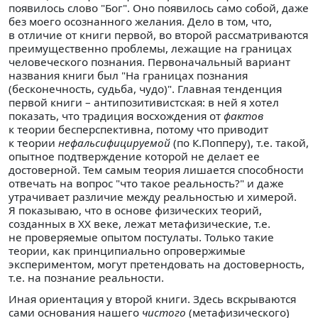
появилось слово "Бог". Оно появилось само собой, даже
без моего осознанного желания. Дело в том, что,
в отличие от книги первой, во второй рассматриваются
преимущественно проблемы, лежащие на границах
человеческого познания. Первоначальный вариант
названия книги был "На границах познания
(бесконечность, судьба, чудо)". Главная тенденция
первой книги – антипозитивистская: в ней я хотел
показать, что традиция восхождения от
фактов
к теории бесперспективна, потому что приводит
к теории
нефальсифицируемой
(по К.Попперу), т.е. такой,
опытное подтверждение которой не делает ее
достоверной. Тем самым теория лишается способности
отвечать на вопрос "что такое реальность?" и даже
утрачивает различие между реальностью и химерой.
Я показываю, что в основе физических теорий,
созданных в XX веке, лежат метафизические, т.е.
не проверяемые опытом постулаты. Только такие
теории, как принципиально опровержимые
экспериментом, могут претендовать на достоверность,
т.е. на познание реальности.
Иная ориентация у второй книги. Здесь вскрываются
сами основания нашего
чистого
(метафизического)