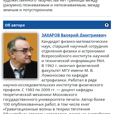
художественного творчества нет границы между
(разумно) познаваемым и непознаваемым, между
земным и потусторонним.
Об авторе
ЗАХАРОВ
Валерий Дмитриевич
Кандидат физико-математических
наук, старший научный сотрудник
отделения физики и астрономии
Всероссийского института научной
и технической информации РАН.
В 1962 г. окончил физический
факультет МГУ имени М. В.
Ломоносова по кафедре
астрофизики. Работал в ряде
научно-исследовательских институтов физического
профиля. С 1983 по 2009 гг. — доцент кафедры
теоретической механики Московского
государственного университета печати. Автор более
100 опубликованных работ, в том числе книг
«Гравитационные волны в теории тяготения
Эйнштейна» (дважды издавалась также на английском