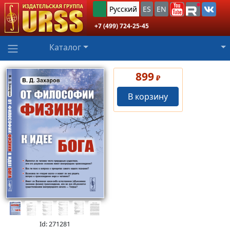
Русский
ES
EN
+7 (499) 724-25-45
Каталог
899
₽
В корзину
Id: 271281