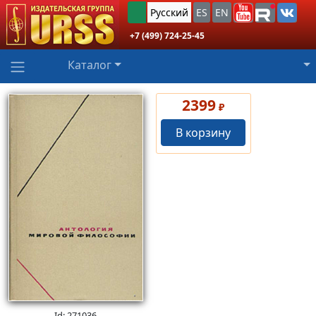
Русский
ES
EN
+7 (499) 724-25-45
Каталог
2399
₽
В корзину
Id: 271036