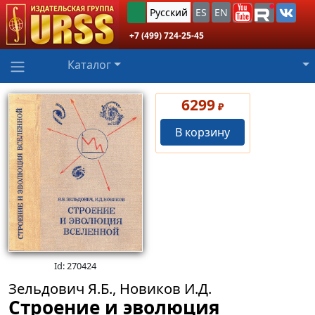
Русский
ES
EN
+7 (499) 724-25-45
Каталог
6299
₽
В корзину
Id: 270424
Зельдович Я.Б., Новиков И.Д.
Строение и эволюция