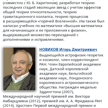
(совместно с Ю. Б. Харитоном); разработал теорию
последних стадий эволюции звезд с учетом эффектов
общей теории относительности, теорию
гравитационного коллапса, теорию процессов
в расширяющейся «горячей Вселенной». Им также был
написан учебник по математике «Высшая математика
для начинающих и ее приложения к физике»,
выдержавший множество переизданий c
дополнениями и исправлениями.
НОВИКОВ
Игорь Дмитриевич
Выдающийся астрофизик-теоретик
и космолог, член-корреспондент
РАН. Член Европейской академии
наук, Датской королевской
академии наук, Бельгийской
академии наук, Лондонского
королевского астрономического
общества. Награжден медалью
Эддингтона (2007),
Международной научной премией им. Виктора
Амбарцумяна (2012), премией им. А. А. Фридмана РАН
(2014). Удостоен Первой международной премии и