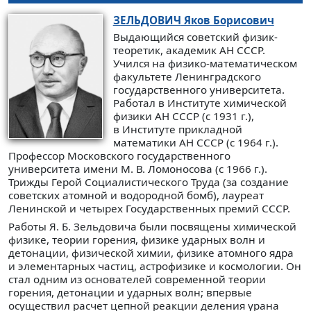
ЗЕЛЬДОВИЧ
Яков Борисович
Выдающийся советский физик-
теоретик, академик АН СССР.
Учился на физико-математическом
факультете Ленинградского
государственного университета.
Работал в Институте химической
физики АН СССР (с 1931 г.),
в Институте прикладной
математики АН СССР (с 1964 г.).
Профессор Московского государственного
университета имени М. В. Ломоносова (с 1966 г.).
Трижды Герой Социалистического Труда (за создание
советских атомной и водородной бомб), лауреат
Ленинской и четырех Государственных премий СССР.
Работы Я. Б. Зельдовича были посвящены химической
физике, теории горения, физике ударных волн и
детонации, физической химии, физике атомного ядра
и элементарных частиц, астрофизике и космологии. Он
стал одним из основателей современной теории
горения, детонации и ударных волн; впервые
осуществил расчет цепной реакции деления урана