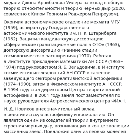
медали Джона Арчибальда Уилера за вклад в общую
теорию относительности и теорию черных дыр (2020,
совместно с Кипом Торном и Роджером Пенроузом).
Окончил астрономическое отделение мехмата МГУ
(1959), аспирантуру Государственного
астрономического института им. П. К. Штернберга
(1962). Защитил кандидатскую диссертацию
«Сферические гравитационные поля в ОТО» (1963),
докторскую диссертацию «Ранние стадии
космологического расширения» (1970). Работал
в Институте прикладной математики АН СССР (1963–
1974) под руководством Я. Б. Зельдовича, в Институте
космических исследований АН СССР в качестве
заведующего сектором релятивистской астрофизики
(1974–1990), затем в Физическом институте АН СССР.
В 1994 году стал директором Центра теоретической
астрофизики, в 2001 году занял пост заместителя по
науке руководителя Астрокосмического центра ФИАН.
И. Д. Новиков внес значительный вклад
в релятивистскую астрофизику и космологию. Он
является одним из создателей теории внутреннего
строения черных дыр, возникающих в конце эволюции
массивных звезд. Предложил одну из первых моделей