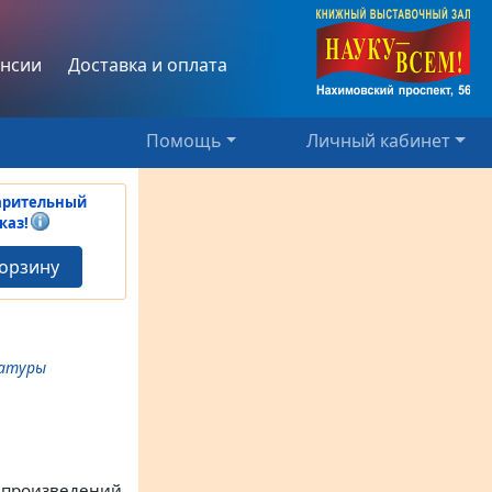
нсии
Доставка и оплата
Помощь
Личный кабинет
арительный
каз!
корзину
ратуры
 произведений