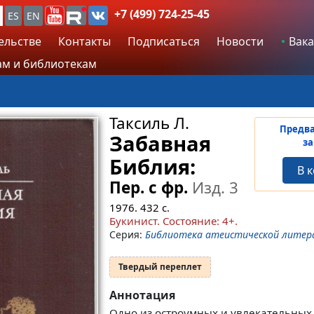
+7 (499) 724-25-45
ES
EN
ельстве
Контакты
Подписаться
Новости
Вака
м и библиотекам
Таксиль Л.
Предв
Забавная
за
Библия:
В 
Пер. с фр.
Изд. 3
1976.
432
с.
Букинист.
Состояние: 4+
.
Серия:
Библиотека атеистической лите
Твердый переплет
Аннотация
Одно из остроумных и увлекательных