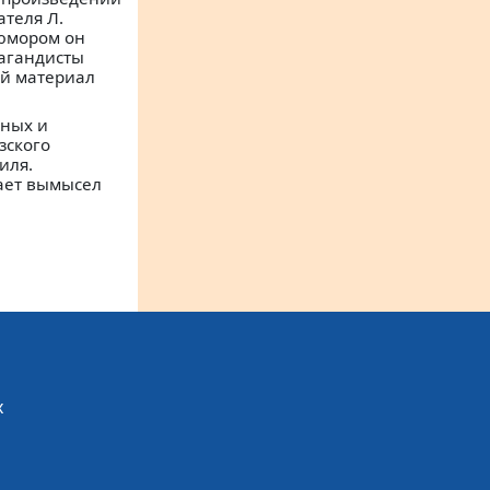
теля Л.
 юмором он
агандисты
ый материал
мных и
зского
иля.
ает вымысел
х