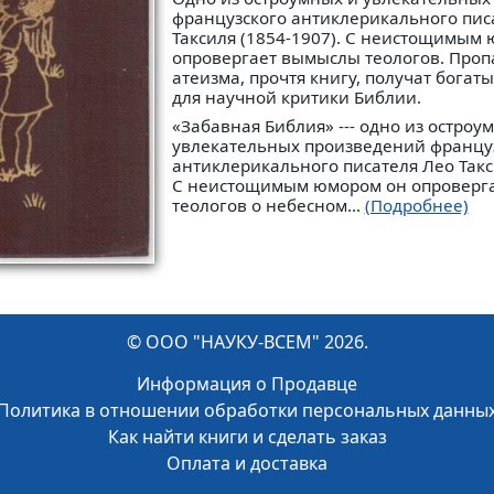
французского антиклерикального писа
Таксиля (1854-1907). С неистощимым
опровергает вымыслы теологов. Проп
атеизма, прочтя книгу, получат богат
для научной критики Библии.
«Забавная Библия» --- одно из остроу
увлекательных произведений францу
антиклерикального писателя Лео Такс
С неистощимым юмором он опроверг
теологов о небесном...
(Подробнее)
© ООО "НАУКУ-ВСЕМ" 2026.
Информация о Продавце
Политика в отношении обработки персональных данны
Как найти книги и сделать заказ
Оплата и доставка