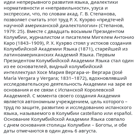
идеи непрерывного развития языка, диалектики
нормативности и «неправильности», узуса и
экспрессии, что, по словам акад. Г. В. Степанова,
позволяет считать этот труд Р. Х. Куэрво «предтечей
научной американской диалектологии» (Степанов,
1979: 25). Вместе с двадцать восьмым Президентом
Колумбии, журналистом и писателем Мигелем Антонио
Каро (1843–1909), Р. Х. Куэрво стоял у истоков создания
Колумбийской Академии Языка (1871), старейшей из
латиноамериканских Академий Языка. Первым
Президентом Колумбийской Академии Языка стал один
из ее основателей, видный колумбийский
интеллектуал Хосе Мария Вергара-и- Вергара (José
María Vergara y Vergara; 1831–1872), вдохновлявший
исследовательскую деятельность Академии на заре ее
основания и ее связи с Испанской Королевской
Академией. С момента своего создания Академия
является автономным учреждением, цель которого –
труд по защите, развитию и исследованию испанского
языка, называемого в Колумбии castellano или español.
Основание Колумбийской Академии Языка совпало
с днем основания столицы Колумбии – Боготы, и обе
даты отмечаются в один день 6 августа.