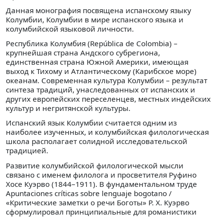
Данная монография посвящена испанскому языку
Колумбии, Колумбии в мире испанского языка и
колумбийской языковой личности.
Республика Колумбия (República de Colombia) –
крупнейшая страна Андского субрегиона,
единственная страна Южной Америки, имеющая
выход к Тихому и Атлантическому (Карибское море)
океанам. Современная культура Колумбии – результат
синтеза традиций, унаследованных от испанских и
других европейских переселенцев, местных индейских
культур и негритянской культуры.
Испанский язык Колумбии считается одним из
наиболее изученных, и колумбийская филологическая
школа располагает солидной исследовательской
традицией.
Развитие колумбийской филологической мысли
связано с именем филолога и просветителя Руфино
Хосе Куэрво (1844–1911). В фундаментальном труде
Apuntaciones críticas sobre lenguaje bogotano /
«Критические заметки о речи Боготы» Р. Х. Куэрво
сформулировал принципиальные для романистики