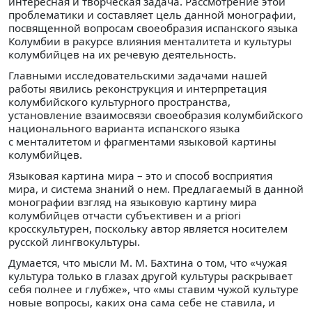
интересная и творческая задача. Рассмотрение этой
проблематики и составляет цель данной монографии,
посвященной вопросам своеобразия испанского языка
Колумбии в ракурсе влияния менталитета и культуры
колумбийцев на их речевую деятельность.
Главными исследовательскими задачами нашей
работы явились реконструкция и интерпретация
колумбийского культурного пространства,
установление взаимосвязи своеобразия колумбийского
национального варианта испанского языка
с менталитетом и фрагментами языковой картины
колумбийцев.
Языковая картина мира – это и способ восприятия
мира, и система знаний о нем. Предлагаемый в данной
монографии взгляд на языковую картину мира
колумбийцев отчасти субъективен и a priori
кросскультурен, поскольку автор является носителем
русской лингвокультуры.
Думается, что мысли М. М. Бахтина о том, что «чужая
культура только в глазах другой культуры раскрывает
себя полнее и глубже», что «мы ставим чужой культуре
новые вопросы, каких она сама себе не ставила, и