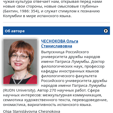
чужая культура отвечает нам, открывая перед нами
новые свои стороны, новые смысловые глубины»
(Бахтин, 1986: 354), и служат стимулом к познанию
Колумбии в мире испанского языка.
Об авторе
ЧЕСНОКОВА
Ольга
Станиславовна
Выпускница Российского
университета дружбы народов
имени Патриса Лумумбы. Доктор
филологических наук, профессор
кафедры иностранных языков
филологического факультета
Российского университета дружбы
народов имени Патриса Лумумбы
(RUDN University). Автор 270 научных работ. Сфера
научных интересов: межкультурная коммуникация,
семиотика художественного текста, переводоведение,
ономастика, вариативность испанского языка.
Olga Stanislávovna Chesnokova