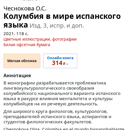
Чеснокова О.С.
Колумбия в мире испанского
языка
Изд. 3, испр. и доп.
2021.
118
с.
Цветные иллюстрации, фотографии
Белая офсетная бумага
Онлайн-книга
Мягкая обложка
314
₽
››
Аннотация
В монографии разрабатывается проблематика
лингвокультурологического своеобразия
колумбийского национального варианта испанского
языка в ракурсе влияния менталитета и культуры
колумбийцев на их речевую деятельность.
Для широкого круга филологов, культурологов,
преподавателей испанского языка, аспирантов и
студентов филологических факультетов.
Chesnokova Olga. Colombia en el mundo hispanohablante