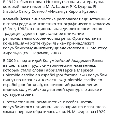
В 1942 г. был основан Институт языка и литературы,
который носит имена М. А. Каро и Р. Х. Куэрво: El
Instituto Caro y Cuervo / «Институт Каро и Куэрво».
Колумбийская лингвистика располагает единственным
в своем роде «Лингвистико-этнографическим Атласом»
(Flórez, 1982), а национальная диалектологическая
традиция уделяет пристальное внимание
региональным особенностям речи. Оригинальная
концепция «архитектуры языка» при-надлежит
колумбийскому лингвисту-диалектологу Х. Х. Монтесу
Хиральдо (см.: Нарумов, 2007).
В 2006 г. под эгидой Колумбийской Академии Языка
вышел в свет труд с символическим названием,
которым стали слова Габриэля Гарсиа Маркеса
Colombia escribe en español ¡por fortuna! / «В Колумбии
пишут по-испански. К счастью» (Colombia escribe en
español ¡por fortuna!), включивший размышления
видных колумбийских деятелей культуры о языке и
культуре страны.
В отечественной романистике к особенностям
колумбийского национального варианта испанского
языка впервые обратилась акад. Н. М. Фирсова (1929–