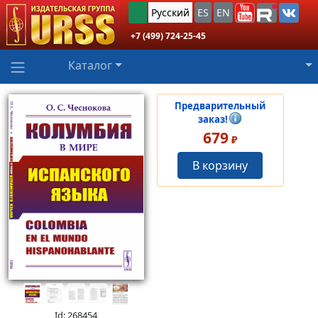
Русский
ES
EN
+7 (499) 724-25-45
Каталог
Предварительный
заказ!
679
₽
В корзину
Id: 268454