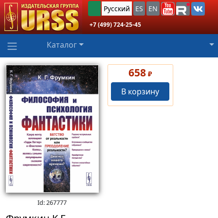
Русский
ES
EN
+7 (499) 724-25-45
Каталог
658
₽
В корзину
Id: 267777