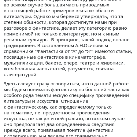
во всяком случае большая часть приводимых
в настоящей работе примеров взята из области
литературы. Однако мы беремся утверждать, что та
степени общности, которая достигнута нами при
разговоре о фантастике, делает эту категорию равно
применимой не только к литературе, но и к иным
регионам культуры. В принципе, такой подход вполне
традиционен. В составленном А.Н.Осиповым
справочнике "Фантастика от "А" до "Я"" имеются статьи,
посвященные фантастике в кинематографе,
мультипликации, балете, опере, театре и живописи,
хотя большая часть статей, разумеется, связана
с литературой.
Здесь следует сразу оговориться, что в данной работе
мы будем понимать фантастику по большей части как
особого рода тематическую специфику произведений
литературы и искусства. Отношение
к фантастическому, как определяемому только
на тематике, т.е. предметности произведения
искусства, не так уж и нейтрально, во всяком случае
оно предполагает два определенных следствия.
Прежде всего, привязывая понятие фантастики
к содержанию, мы делаем его сравнительно