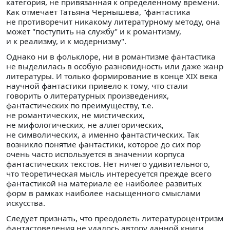
категория, не привязанная к определенному времени.
Как отмечает Татьяна Чернышева, "фантастика
не противоречит никакому литературному методу, она
может "поступить на службу" и к романтизму,
и к реализму, и к модернизму".
Однако ни в фольклоре, ни в романтизме фантастика
не выделилась в особую разновидность или даже жанр
литературы. И только формирование в конце XIX века
научной фантастики привело к тому, что стали
говорить о литературных произведениях,
фантастических по преимуществу, т.е.
не романтических, не мистических,
не мифологических, не аллегорических,
не символических, а именно фантастических. Так
возникло понятие фантастики, которое до сих пор
очень часто используется в значении корпуса
фантастических текстов. Нет ничего удивительного,
что теоретическая мысль интересуется прежде всего
фантастикой на материале ее наиболее развитых
форм в рамках наиболее насыщенного смыслами
искусства.
Следует признать, что преодолеть литературоцентризм
фантастоведения не удалось автору данной книги,