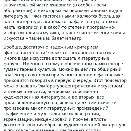
значительной части живописи (в особенности
абстрактной) и некоторых экспериментальных видов
литературы. "Фантастогенными" являются б\'ольшая
часть литературы, кинематографа и театра, а также
часть живописи и в какой-то степени программно-
изобразительная музыка, а также синтетические виды
искусства – такие как балет и театр.
Вообще, достаточно надежным критерием
"фантастогенности" является способность того или
иного вида искусства воплощать литературные
фабулы. Именно поэтому в очерченном нами секторе
гуманитарный культуры можно выделить обширный
подсектор, о котором при размышлении о фантастике
приходится говорить в первую очередь. Этот подсектор
можно назвать "литературоцентрическим искусством",
и к нему относится, во-первых, собственно
художественная литература, а во-вторых, все
произведения искусства, являющиеся тематически
производными от литературных произведений:
графические и музыкальные иллюстрации,
экранизации, инсценировки и прочее, вплоть
до использования образов художественной литературы
в прикладном дизайне и рекламных клипах.