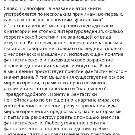
Слово "философия" в названии этой книги
употребляется по нескольким причинам. Во-первых,
как сказано выше, к понятиям "фантастика"
и "фантастическое" мы старались подходить как
к категории не столько литературоведения, сколько
теоретической эстетики, не зависящей от вида
искусства. Во-вторых, даже говоря о литературе, мы
пытались говорить не столько о последней, сколько
о человеческом мышлении, использующем понятие
фантастического и находящем свое выражение
в произведениях литературы и искусства. Если
в мышлении присутствует понятие фантастического –
значит данный тип мышления существует на основе
мировоззрения, в рамках которого возможно
различение фантастического и "настоящего",
"правдоподобного". Понятие фантастики
не нейтрально по отношению к картине мира, его
употребление логически требует признания ряда
мировоззренческих предпосылок, часть которых мы
и пытались реконструировать с помощью анализа
фантастического. Любое уточнение понятия
фантастического в качестве следствия требует
и уточнения этих мировоззренческих предпосылок.