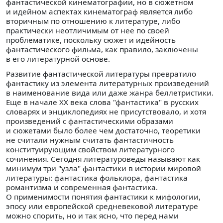
фантастической кинематографии, но в сюжетном
и идейном аспектах кинематограф является либо
вторичным по отношению к литературе, либо
практически неотличимым от нее по своей
проблематике, поскольку сюжет и идейность
фантастического фильма, как правило, заключены
в его литературной основе.
Развитие фантастической литературы превратило
фантастику из элемента литературных произведений
в наименование вида или даже жанра беллетристики.
Еще в начале ХХ века слова "фантастика" в русских
словарях и энциклопедиях не присутствовало, и хотя
произведений с фантастическими образами
и сюжетами было более чем достаточно, теоретики
не считали нужным считать фантастичность
конституирующим свойством литературного
сочинения. Сегодня литературоведы называют как
минимум три "узла" фантастики в истории мировой
литературы: фантастика фольклора, фантастика
романтизма и современная фантастика.
О применимости понятия фантастики к мифологии,
эпосу или европейской средневековой литературе
можно спорить, но и так ясно, что перед нами