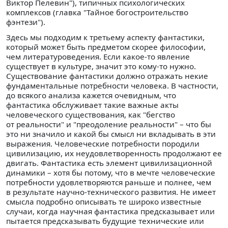
Виктор Пелевин"), типичных психологических
комплексов (главка "Тайное богостроительство
фэнтези").
Здесь мы подходим к третьему аспекту фантастики,
который может быть предметом скорее философии,
чем литературоведения. Если какое-то явление
существует в культуре, значит это кому-то нужно.
Существование фантастики должно отражать некие
фундаментальные потребности человека. В частности,
до всякого анализа кажется очевидным, что
фантастика обслуживает такие важные акты
человеческого существования, как "бегство
от реальности" и "преодоление реальности" – что бы
это ни значило и какой бы смысл ни вкладывать в эти
выражения. Человеческие потребности породили
цивилизацию, их неудовлетворенность продолжают ее
двигать. Фантастика есть элемент цивилизационной
динамики – хотя бы потому, что в мечте человеческие
потребности удовлетворяются раньше и полнее, чем
в результате научно-технического развития. Не имеет
смысла подробно описывать те широко известные
случаи, когда научная фантастика предсказывает или
пытается предсказывать будущие технические или