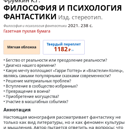
Фрумкин К.Г.
ФИЛОСОФИЯ И ПСИХОЛОГИЯ
ФАНТАСТИКИ
Изд. стереотип.
2021.
238
с.
Философия и психология фантастики
Газетная пухлая бумага
Твердый переплет
Мягкая обложка
1182
₽
››
• Бегство от реальности или преодоление реальности?
• Диагноз нашего времени?
• Какую мечту воплощают «Гарри Поттер» и «Властелин Колец»,
являясь самыми популярными сказками современности?
• Решение материальных проблем?
• Вступление в сообщество избранных?
• Превращение в воина?
• Приобретение могущества?
• Участие в масштабных событиях?
Аннотация
Настоящая монография рассматривает фантастику не
только как вид литературы, но и как феномен культуры
и мышления. Автор пытается ответить на вопросы: что