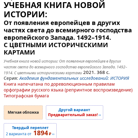
УЧЕБНАЯ КНИГА НОВОЙ
ИСТОРИИ:
От появления европейцев в других
частях света до всемирного господства
европейского Запада. 1492–1914.
С ЦВЕТНЫМИ ИСТОРИЧЕСКИМИ
КАРТАМИ
Учебная книга новой истории: От появления европейцев в других
частях света до всемирного господства европейского Запада. 1492–
2021.
368
с.
1914. С цветными историческими картами
Серия:
Академия фундаментальных исследований: ИСТОРИЯ
Книга напечатана по дореволюционным правилам
орфографии русского языка (репринтное воспроизведение)
Типографская бумага
Другой вариант
Мягкая обложка
Предварительный заказ!
››
Твердый переплет
1894
2 варианта от
₽
››