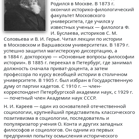
Родился в Москве. В 1873 г.
окончил историко-филологический
факультет Московского
университета, где учился у
известных ученых — филолога Ф.
И. Буслаева, историков С. М.
Соловьева и В. И. Герье. Читал лекции по истории
в Московском и Варшавском университетах. В 1879 г.
успешно защитил магистерскую диссертацию, а
в 1884 г. докторскую — «Основные вопросы философии
истории». В 1885 г. переехал в Петербург, где занимал
должность сначала приват-доцента, а затем
профессора по курсу всеобщей истории в столичном
университете. В 1905 г. был избран в Государственную
думу от партии кадетов. С 1910 г. — член-
корреспондент Петербургской академии наук, с 1929 г.
— почетный член Академии наук СССР.
Н. И. Кареев — один из основателей отечественной
социологии, крупнейший представитель классического
позитивизма в социологии, последователь и
популяризатор учения О. Конта и других западных
философов и социологов. Он одним из первых
предпринял попытку осмысления исторического