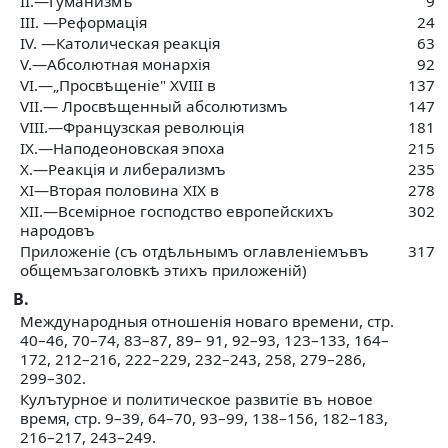
II.—Гуманизмъ
9
III. —Реформація
24
IV. —Католическая реакція
63
V.—Абсолютная монархія
92
VI.—„Просвѣщеніе" XVIII в
137
VII.— Лросвѣщенный абсолютизмъ
147
VIII.—Французская революція
181
IX.—Наподеоновская эпоха
215
X.—Реакція и либерализмъ
235
XI—Вторая половина XIX в
278
XII.—Всемірное господство европейскихъ
302
народовъ
Приложеніе (съ отдѣльнымъ оглавленіемъвъ
317
общемъзаголовкѣ этихъ приложеній)
B.
Международныя отношенія новаго времени, стр.
40–46, 70–74, 83–87, 89– 91, 92–93, 123–133, 164–
172, 212–216, 222–229, 232–243, 258, 279–286,
299–302.
Кулътурное и политическое развитіе въ новое
время, стр. 9–39, 64–70, 93–99, 138–156, 182–183,
216–217, 243–249.