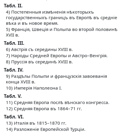
Табл. II.
4) Постепенныя измѣненія нѣкоторыхъ
государственныхъ границъ въ Европѣ въ средніе
вѣка и въ новое время.
5) Франція, Швеція и Полыпа во второй половинѣ
XVII в.
Табл. III.
6) Австрія съ середины XVIII в.
7) Народы Средней Европы и Австро–Венгрія.
8) Пруссія въ серединѣ XVIII в.
Табл. IV.
9) Раздѣлы Полыпи и французскія завоеванія
конца XVIII в.
10) Имперія Наполеона I.
Табл. V.
11) Средняя Европа послѣ вѣнскаго конгресса.
12) Средняя Европа въ 1864–71 гг.
Табл. VI.
13) Италія въ 1815–1870 гг.
14) Разложеніе Европейской Турціи.