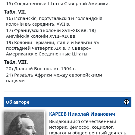
15) Соединенные Штаты Сѣверной Америки.
Табл. VII.
16) Испанскія, португальскія и голландскія
колоніи въ серединѣ. XVII в.
17) Французскія колоніи XVII–XIX вв. 18}
Англійскія колоніи XVIII–XIX вв.
19) Колоніи Германіи, iталіи и Бельгіи въ
послѣдней четвертж XIX в. и Сѣверо–
Американскіе Соединенные Штаты.
Табл. VIІІ.
20) Дальній Востокъ въ 1904 г.
21) Раздѣлъ Африки между европейскими
націями.
Об авторе
КАРЕЕВ
Николай Иванович
Выдающийся отечественный
историк, философ, социолог,
педагог и общественный деятель.