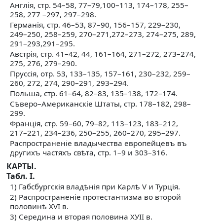
Англія, стр. 54–58, 77–79,100–113, 174–178, 255–
258, 277 –297, 297–298.
Германія, стр. 46–53, 87–90, 156–157, 229–230,
249–250, 258–259, 270–271,272–273, 274–275, 289,
291–293,291–295.
Австрія, стр. 41–42, 44, 161–164, 271–272, 273–274,
275, 276, 279–290.
Пруссія, отр. 53, 133–135, 157–161, 230–232, 259–
260, 272, 274, 290–291, 293–294.
Польша, стр. 61–64, 82–83, 135–138, 172–174.
Сѣверо–Американскіе Штаты, стр. 178–182, 298–
299.
Франція, стр. 59–60, 79–82, 113–123, 183–212,
217–221, 234–236, 250–255, 260–270, 295–297.
Распространеніе владычества европейцевъ въ
другихъ частяхъ свѣта, стр. 1–9 и 303–316.
КАРТЫ.
Табл. I.
1) Габсбургскія владѣнія при Карлѣ V и Турція.
2) Распространеніе протестантизма во второй
половинѣ XVI в.
3) Середина и вторая половина ХУІІ в.