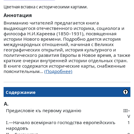
Цветная вставка с историческими картами.
Аннотация
Вниманию читателей предлагается книга
выдающегося отечественного историка, социолога и
философа Н.И.Кареева (1850–1931), посвященная
истории Нового времени. Подробно дается история
международных отношений, начиная с Великих
географических открытий, история культурного и
политического развития Европы в Новое время, а также
краткие очерки внутренней истории отдельных стран.
В книге содержатся исторические карты, снабженные
пояснительным...
(Подробнее)
Содержание
А.
Предисловіе къ первому изданію
III–
V
I.—Начало всемірнаго господства европейскихъ
1
народовъ