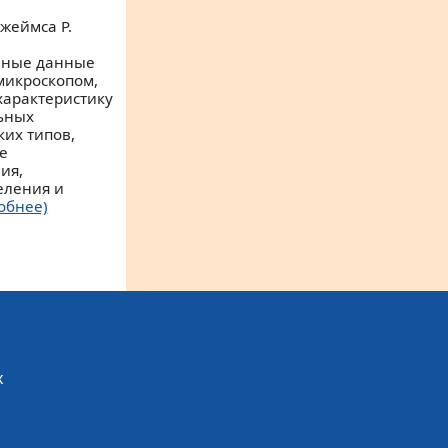
жеймса Р.
нные данные
микроскопом,
характеристику
льных
их типов,
е
ия,
еления и
обнее)
х