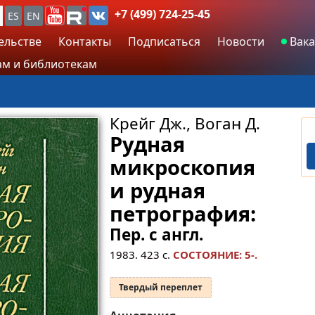
+7 (499) 724-25-45
ES
EN
ельстве
Контакты
Подписаться
Новости
Вака
м и библиотекам
Крейг Дж., Воган Д.
Рудная
микроскопия
и рудная
петрография:
Пер. с англ.
1983.
423
с.
СОСТОЯНИЕ: 5-.
Твердый переплет