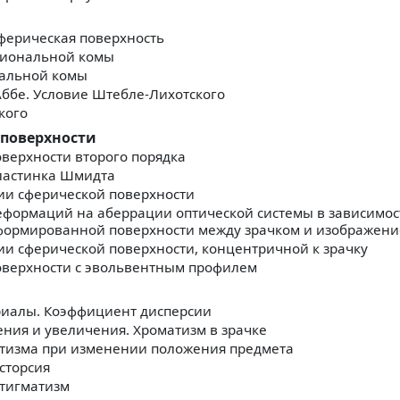
ферическая поверхность
иональной комы
тальной комы
Аббе. Условие Штебле-Лихотского
кого
 поверхности
верхности второго порядка
ластинка Шмидта
и сферической поверхности
формаций на аберрации оптической системы в зависимос
формированной поверхности между зрачком и изображен
 сферической поверхности, концентричной к зрачку
оверхности с эвольвентным профилем
риалы. Коэффициент дисперсии
ния и увеличения. Хроматизм в зрачке
тизма при изменении положения предмета
сторсия
стигматизм