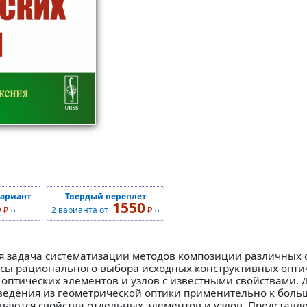
вариант
Твердый переплет
5
1550
₽
››
2 варианта от
₽
››
ся задача систематизации методов композиции различных 
осы рационального выбора исходных конструктивных оптич
оптических элементов и узлов с известными свойствами. 
ведения из геометрической оптики применительно к бол
ваются свойства отдельных элементов и узлов. Представл