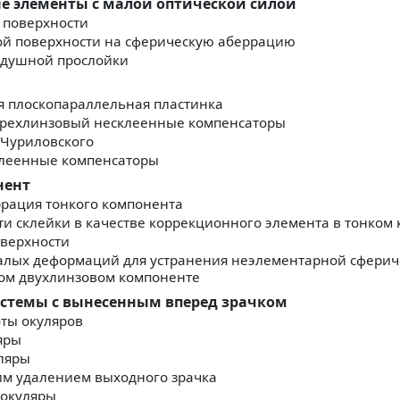
ые элементы с малой оптической силой
 поверхности
ой поверхности на сферическую аберрацию
здушной прослойки
 плоскопараллельная пластинка
трехлинзовый несклеенные компенсаторы
 Чуриловского
клеенные компенсаторы
нент
рация тонкого компонента
ти склейки в качестве коррекционного элемента в тонком
оверхности
алых деформаций для устранения неэлементарной сферич
ом двухлинзовом компоненте
системы с вынесенным вперед зрачком
ты окуляров
яры
ляры
им удалением выходного зрачка
окуляры