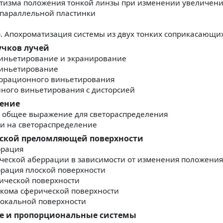
тизма положения тонкой линзы при изменении увеличен
опараллельной пластинки
. Апохроматизация системы из двух тонких соприкасающи
учков лучей
виньетирование и экранирование
иньетирование
ррационного виньетирования
ного виньетирования с дисторсией
ление
и общее выражение для светораспределения
и на светораспределение
ческой преломляющей поверхности
ррация
еской аберрации в зависимости от изменения положения
рация плоской поверхности
ической поверхности
кома сферической поверхности
фокальной поверхности
е и пропорциональные системы