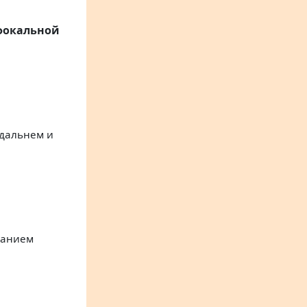
нфокальной
 дальнем и
ванием