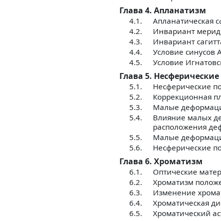
Глава 4. Апланатизм
4.1.
Апланатическая с
4.2.
Инвариант мерид
4.3.
Инвариант сагит
4.4.
Условие синусов 
4.5.
Условие Игнатовс
Глава 5. Несферические
5.1.
Несферические по
5.2.
Коррекционная п
5.3.
Малые деформаци
5.4.
Влияние малых де
расположения де
5.5.
Малые деформации
5.6.
Несферические п
Глава 6. Хроматизм
6.1.
Оптические мате
6.2.
Хроматизм положе
6.3.
Изменение хрома
6.4.
Хроматическая ди
6.5.
Хроматический а