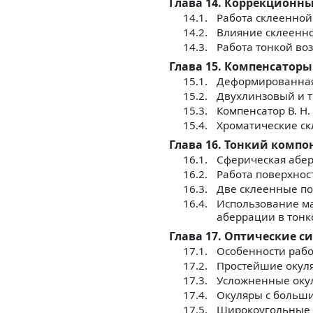
Глава 14. Коррекционн
14.1.
Работа склеенной
14.2.
Влияние склеенн
14.3.
Работа тонкой во
Глава 15. Компенсаторы
15.1.
Деформированная
15.2.
Двухлинзовый и 
15.3.
Компенсатор В. Н.
15.4.
Хроматические с
Глава 16. Тонкий компо
16.1.
Сферическая абер
16.2.
Работа поверхнос
16.3.
Две склеенные п
16.4.
Использование м
аберрации в тонк
Глава 17. Оптические 
17.1.
Особенности рабо
17.2.
Простейшие окул
17.3.
Усложненные оку
17.4.
Окуляры с больш
17.5.
Широкоугольные 