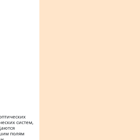
оптических
еских систем,
Даются
ьшим полям
ен