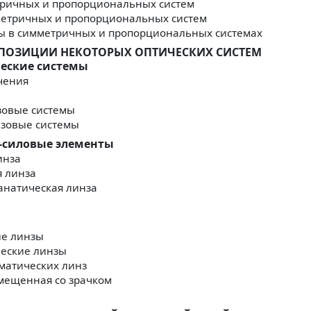
тричных и пропорциональных систем
метричных и пропорциональных систем
ы в симметричных и пропорциональных системах
ОМПОЗИЦИИ НЕКОТОРЫХ ОПТИЧЕСКИХ СИСТЕМ
ческие системы
чения
зовые системы
зовые системы
о-силовые элементы
инза
я линза
анатическая линза
ие линзы
ческие линзы
матических линз
вмещенная со зрачком