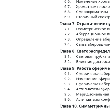
6.6.
Изменение хрома
6.7.
Хроматизм плоск
6.8.
Сферохроматизм
6.9.
Вторичный спектр
Глава 7. Ограничение п
7.1.
Геометрическое 
7.2.
Аберрационное в
7.3.
Определение абе
7.4.
Связь аберрацион
Глава 8. Светораспреде
8.1.
Световая трубка 
8.2.
Влияние дисторси
Глава 9. Работа сфери
9.1.
Сферическая абе
9.2.
Изменение сферич
9.3.
Сферическая абер
9.4.
Астигматизм сфер
9.5.
Меридиональная 
9.6.
Астигматизм кон
Глава 10. Симметричны