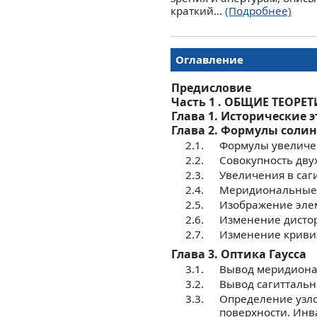
краткий...
(Подробнее)
Оглавление
Предисловие
Часть 1 . ОБЩИЕ ТЕОРЕ
Глава 1. Исторические 
Глава 2. Формулы солин
2.1.
Формулы увелич
2.2.
Совокупность двух
2.3.
Увеличения в сагит
2.4.
Меридиональные 
2.5.
Изображение элем
2.6.
Изменение дисто
2.7.
Изменение криви
Глава 3. Оптика Гаусса
3.1.
Вывод меридиона
3.2.
Вывод сагиттальн
3.3.
Определение узло
поверхности. Ин