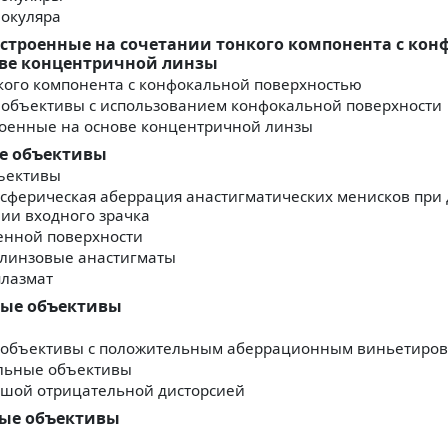
 окуляра
построенные на сочетании тонкого компонента с ко
ове концентричной линзы
кого компонента с конфокальной поверхностью
 объективы с использованием конфокальной поверхности
роенные на основе концентричной линзы
е объективы
ъективы
ферическая аберрация анастигматических менисков при
ии входного зрачка
енной поверхности
линзовые анастигматы
плазмат
ные объективы
объективы с положительным аберрационным виньетиро
льные объективы
ьшой отрицательной дисторсией
ные объективы