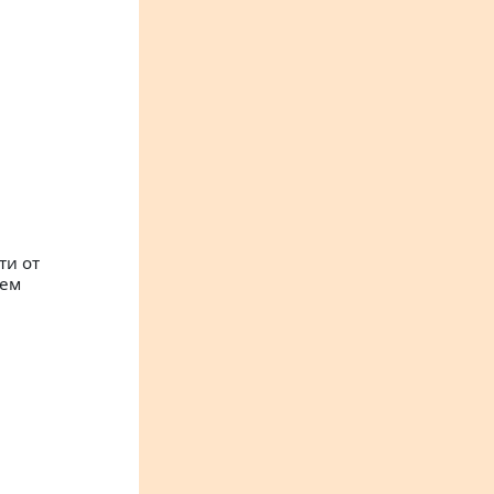
ти от
ием