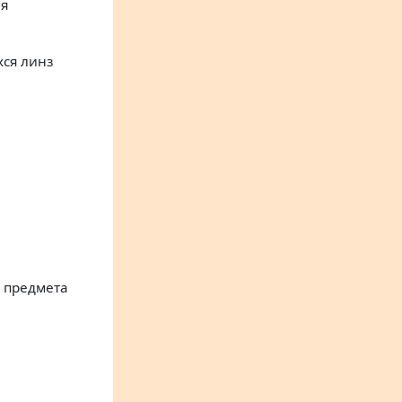
ия
хся линз
 предмета