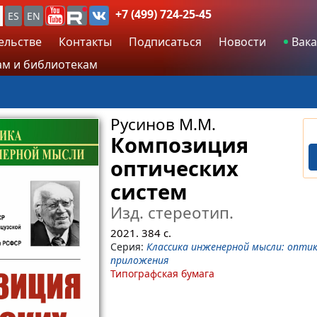
+7 (499) 724-25-45
ES
EN
ельстве
Контакты
Подписаться
Новости
Вака
м и библиотекам
Русинов М.М.
Композиция
оптических
систем
Изд. стереотип.
2021.
384
с.
Серия:
Классика инженерной мысли: оптик
приложения
Типографская бумага