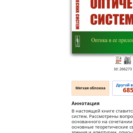
Id: 266273
Другой 
Мягкая обложка
68
Аннотация
В настоящей книге ставит
систем. Рассмотрены вопр
основанного на сочетании 
основные теоретические с
зрения и апертурам, описы