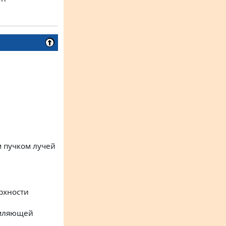
 пучком лучей
рхности
омляющей