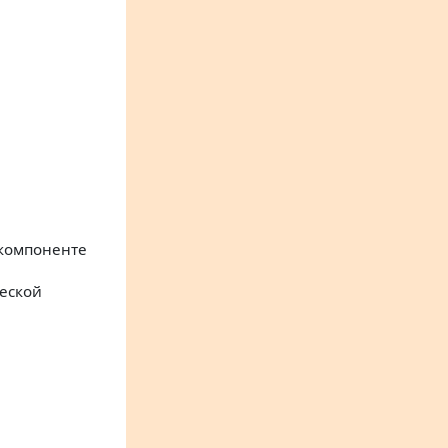
 компоненте
еской