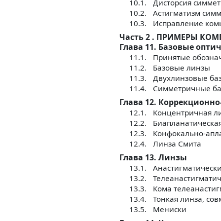
10.1.
Дисторсия симме
10.2.
Астигматизм сим
10.3.
Исправление ком
Часть 2 . ПРИМЕРЫ К
Глава 11. Базовые опти
11.1.
Принятые обозна
11.2.
Базовые линзы
11.3.
Двухлинзовые ба
11.4.
Симметричные ба
Глава 12. Коррекционн
12.1.
Концентричная л
12.2.
Биапланатическа
12.3.
Конфокально-апл
12.4.
Линза Смита
Глава 13. Линзы
13.1.
Анастигматическ
13.2.
Телеанастигмати
13.3.
Кома телеанастиг
13.4.
Тонкая линза, со
13.5.
Мениски