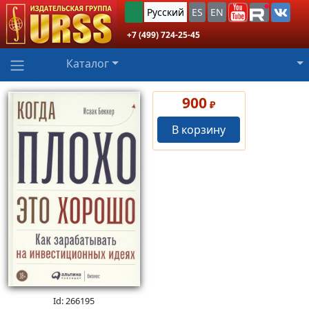
Русский
ES
EN
+7 (499) 724-25-45
Каталог
900
₽
В корзину
Id: 266195