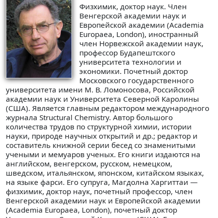
Физхимик, доктор наук. Член
Венгерской академии наук и
Европейской академии (Academia
Europaea, London), иностранный
член Норвежской академии наук,
профессор Будапештского
университета технологии и
экономики. Почетный доктор
Московского государственного
университета имени М. В. Ломоносова, Российской
академии наук и Университета Северной Каролины
(США). Является главным редактором международного
журнала Structural Chemistry. Автор большого
количества трудов по структурной химии, истории
науки, природе научных открытий и др.; редактор и
составитель книжной серии бесед со знаменитыми
учеными и мемуаров ученых. Его книги издаются на
английском, венгерском, русском, немецком,
шведском, итальянском, японском, китайском языках,
на языке фарси. Его супруга, Магдолна Харгиттаи —
физхимик, доктор наук, почетный профессор, член
Венгерской академии наук и Европейской академии
(Academia Europaea, London), почетный доктор