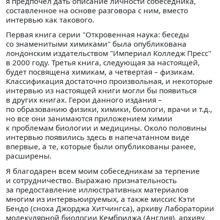
я предпочел дать описание личности собеседника,
составленное на основе разговора с ним, вместо
интервью как такового.
Первая книга серии "Откровенная наука: беседы
со знаменитыми химиками" была опубликована
лондонским издательством "Империал Колледж Пресс"
в 2000 году. Третья книга, следующая за настоящей,
будет посвящена химикам, а четвертая – физикам.
Классификация достаточно произвольная, и некоторые
интервью из настоящей книги могли бы появиться
в других книгах. Герои данного издания –
по образованию физики, химики, биологи, врачи и т.д.,
но все они занимаются приложением химии
к проблемам биологии и медицины. Около половины
интервью появились здесь в напечатанном виде
впервые, а те, которые были опубликованы ранее,
расширены.
Я благодарен всем моим собеседникам за терпение
и сотрудничество. Выражаю признательность
за предоставление иллюстративных материалов
многим из интервьюируемых, а также миссис Кэти
Бендо (сноха Джорджа Хитчингса), архиву Лаборатории
молекулярной биологии Кембриджа (Англия), архиву