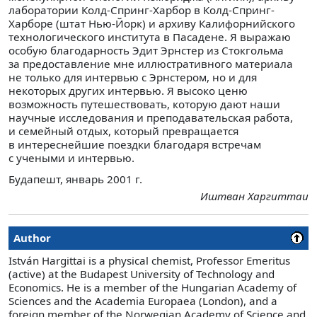
лаборатории Колд-Спринг-Харбор в Колд-Спринг-
Харборе (штат Нью-Йорк) и архиву Калифорнийского
технологического института в Пасадене. Я выражаю
особую благодарность Эдит Эрнстер из Стокгольма
за предоставление мне иллюстративного материала
не только для интервью с Эрнстером, но и для
некоторых других интервью. Я высоко ценю
возможность путешествовать, которую дают наши
научные исследования и преподавательская работа,
и семейный отдых, который превращается
в интереснейшие поездки благодаря встречам
с учеными и интервью.
Будапешт, январь 2001 г.
Иштван Харгиттаи
Author
István Hargittai is a physical chemist, Professor Emeritus
(active) at the Budapest University of Technology and
Economics. He is a member of the Hungarian Academy of
Sciences and the Academia Europaea (London), and a
foreign member of the Norwegian Academy of Science and