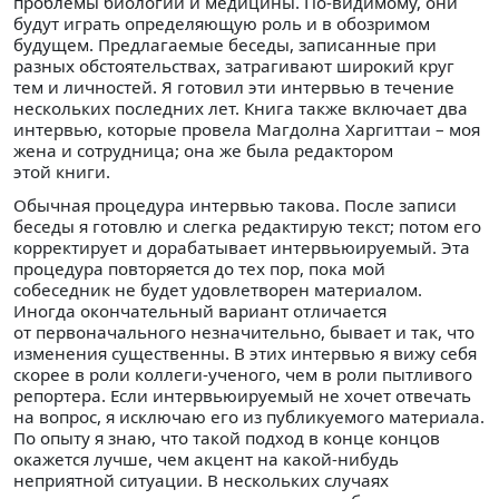
проблемы биологии и медицины. По-видимому, они
будут играть определяющую роль и в обозримом
будущем. Предлагаемые беседы, записанные при
разных обстоятельствах, затрагивают широкий круг
тем и личностей. Я готовил эти интервью в течение
нескольких последних лет. Книга также включает два
интервью, которые провела Магдолна Харгиттаи – моя
жена и сотрудница; она же была редактором
этой книги.
Обычная процедура интервью такова. После записи
беседы я готовлю и слегка редактирую текст; потом его
корректирует и дорабатывает интервьюируемый. Эта
процедура повторяется до тех пор, пока мой
собеседник не будет удовлетворен материалом.
Иногда окончательный вариант отличается
от первоначального незначительно, бывает и так, что
изменения существенны. В этих интервью я вижу себя
скорее в роли коллеги-ученого, чем в роли пытливого
репортера. Если интервьюируемый не хочет отвечать
на вопрос, я исключаю его из публикуемого материала.
По опыту я знаю, что такой подход в конце концов
окажется лучше, чем акцент на какой-нибудь
неприятной ситуации. В нескольких случаях