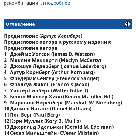
рекомбинации...
(Подробнее)
Оглавление
Предисловие (
Артур Корнберг
)
Предисловие автора к русскому изданию
Предисловие автора
1
Джеймс Уотсон (James D. Watson)
2
Маклин Маккарти (Maclyn McCarty)
3
Джошуа Ледерберг (Joshua Lederberg)
4
Артур Корнберг (Arthur Kornberg)
5
Фредерик Сенгер (Frederick Sanger)
6
Франсуа Жакоб (Francois Jacob)
7
Уолтер Гилберт (Walter Gilbert)
8
Бенно Мюллер-Хилл (Benno M\"uller-Hill)
9
Маршалл Ниренберг (Marshall W. Nirenberg)
10
Даниел Натанс (Daniel Nathans)
11
Пол Берг (Paul Berg)
12
Кэри Муллис (Kary B. Mullis)
13
Джеральд Эдельман (Gerald M. Edelman)
14
Сесар Мильштейн (C\'esar Milstein)