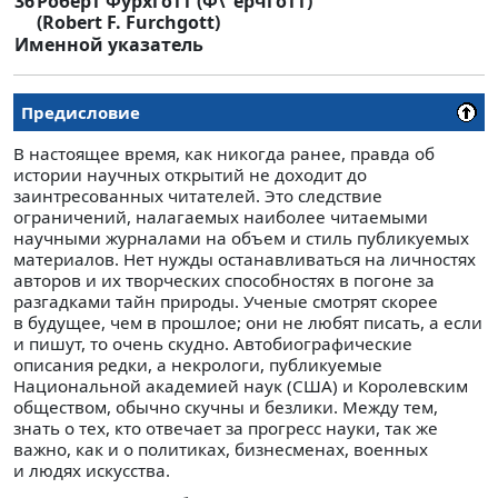
36
Роберт Фурхготт (Ф\"ерчготт)
(Robert F. Furchgott)
Именной указатель
Предисловие
В настоящее время, как никогда ранее, правда об
истории научных открытий не доходит до
заинтресованных читателей. Это следствие
ограничений, налагаемых наиболее читаемыми
научными журналами на объем и стиль публикуемых
материалов. Нет нужды останавливаться на личностях
авторов и их творческих способностях в погоне за
разгадками тайн природы. Ученые смотрят скорее
в будущее, чем в прошлое; они не любят писать, а если
и пишут, то очень скудно. Автобиографические
описания редки, а некрологи, публикуемые
Национальной академией наук (США) и Королевским
обществом, обычно скучны и безлики. Между тем,
знать о тех, кто отвечает за прогресс науки, так же
важно, как и о политиках, бизнесменах, военных
и людях искусства.