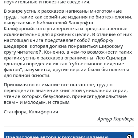
поучительные и полезные сведения.
В жанре устных рассказов написаны многотомные
труды, такие как серийные издания по биотехнологии,
выпускаемые библиотекой Банкрофта
Калифорнийского университета и предназначенные
исключительно для архивных целей. В отличие от них
настоящая книга представляет собой подборку
шедевров, которая должна понравиться широкому
кругу читателей. Конечно, в чем-то возможности таких
кратких устных рассказов ограничены. Лео Сцилард
однажды определил их как "субъективное видение
фактов"; разумеется, другие версии были бы полезны
для полной ясности.
Принимая во внимание все сказанное, трудно
переоценить значение книг этой уникальной серии,
чтение которых, безусловно, принесет удовольствие
всем – и молодым, и старым.
Станфорд, Калифорния
Артур Корнберг
Предисловие автора к русскому изданию