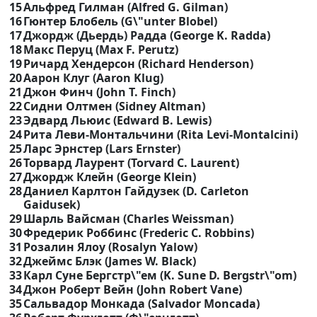
15
Альфред Гилман (Alfred G. Gilman)
16
Гюнтер Блобель (G\"unter Blobel)
17
Джордж (Дьердь) Радда (George K. Radda)
18
Макс Перуц (Max F. Perutz)
19
Ричард Хендерсон (Richard Henderson)
20
Аарон Клуг (Aaron Klug)
21
Джон Финч (John T. Finch)
22
Сидни Олтмен (Sidney Altman)
23
Эдвард Льюис (Edward B. Lewis)
24
Рита Леви-Монтальчини (Rita Levi-Montalcini)
25
Ларс Эрнстер (Lars Ernster)
26
Торвард Лаурент (Torvard C. Laurent)
27
Джордж Клейн (George Klein)
28
Даниел Карлтон Гайдузек (D. Carleton
Gaidusek)
29
Шарль Вайсман (Charles Weissman)
30
Фредерик Роббинс (Frederic C. Robbins)
31
Розалин Ялоу (Rosalyn Yalow)
32
Джеймс Блэк (James W. Black)
33
Карл Суне Бергстр\"ем (K. Sune D. Bergstr\"om)
34
Джон Роберт Вейн (John Robert Vane)
35
Сальвадор Монкада (Salvador Moncada)