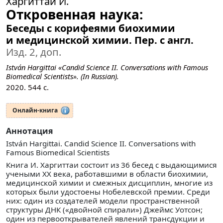
Харгиттаи И.
Откровенная наука:
Беседы с корифеями биохимии
и медицинской химии. Пер. с англ.
Изд. 2, доп.
István Hargittai «Candid Science II. Conversations with Famous
Biomedical Scientists». (In Russian).
2020.
544
с.
Онлайн-книга
Аннотация
István Hargittai. Candid Science II. Conversations with
Famous Biomedical Scientists
Книга И. Харгиттаи состоит из 36 бесед с выдающимися
учеными XX века, работавшими в области биохимии,
медицинской химии и смежных дисциплин, многие из
которых были удостоены Нобелевской премии. Среди
них: один из создателей модели пространственной
структуры ДНК («двойной спирали») Джеймс Уотсон;
один из первооткрывателей явлений трансдукции и