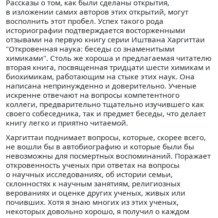
Рассказы о том, как были сделаны открытия,
в изложении самих авторов этих открытий, могут
восполнить этот пробел. Успех такого рода
историографии подтверждается восторженными
отзывами на первую книгу серии Иштвана Харгиттаи
"Откровенная наука: беседы со знаменитыми
химиками". Столь же хороша и предлагаемая читателю
вторая книга, посвященная тридцати шести химикам и
биохимикам, работающим на стыке этих наук. Она
написана непринужденно и доверительно. Ученые
искренне отвечают на вопросы компетентного
коллеги, предварительно тщательно изучившего как
своего собеседника, так и предмет беседы, что делает
книгу легко и приятно читаемой.
Харгиттаи поднимает вопросы, которые, скорее всего,
не вошли бы в автобиографию и которые были бы
невозможны для посмертных воспоминаний. Поражает
откровенность ученых при ответах на вопросы
о научных исследованиях, об истории семьи,
склонностях к научным занятиям, религиозных
верованиях и оценке других ученых, живых или
почивших. Хотя я знаю многих из этих ученых,
некоторых довольно хорошо, я получил о каждом