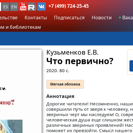
+7 (499) 724-25-45
ES
EN
ельстве
Контакты
Подписаться
Новости
Вака
м и библиотекам
Кузьменков Е.В.
Что первично?
2020.
80
с.
Мягкая обложка
Аннотация
Дорогие читатели! Несомненно, наши
совершили путь от зверя к человеку, 
звериных черт мы наследуем! О, совр
человеческая душа еще слишком жест
различных звериных проявлений! Нас
поможет их превзойти. Смысл нашего