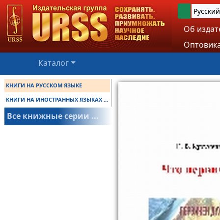
Русский
Об издат
Оптовика
Каталог
КНИГИ НА РУССКОМ ЯЗЫКЕ
КНИГИ НА ИНОСТРАННЫХ ЯЗЫКАХ ...
Все книжные серии ...