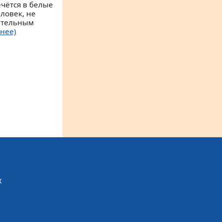
ечётся в белые
ловек, не
ительным
нее)
х