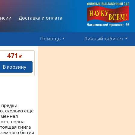
нсии
Доставка и оплата
Помощь
Личный кабинет
471
₽
В корзину
 предки
но, сколько ещё
еменная
ока, полна
тоящая книга
 земного бытия