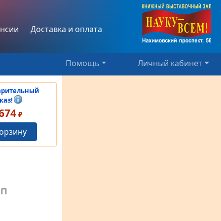
нсии
Доставка и оплата
Помощь
Личный кабинет
арительный
каз!
674
₽
корзину
ип