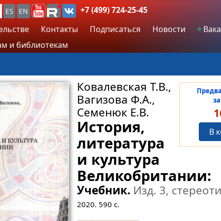
+7 (499) 724-25-45
ES
EN
ельстве
Контакты
Подписаться
Новости
Вака
м и библиотекам
Ковалевская Т.В.,
Предв
Вагизова Ф.А.,
за
Семенюк Е.В.
1
История,
В 
литература
и культура
Великобритании:
Учебник.
Изд. 3, cтереот
2020.
590
с.