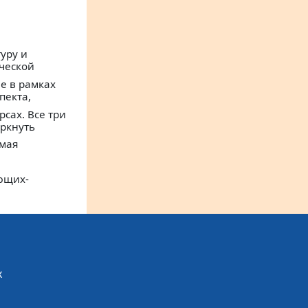
уру и
ческой
е в рамках
пекта,
сах. Все три
еркнуть
емая
ующих-
х