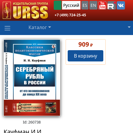
Русский
ES
EN
+7 (499) 724-25-45
Каталог
909
₽
В корзину
Id: 260738
Кауфман И.И.