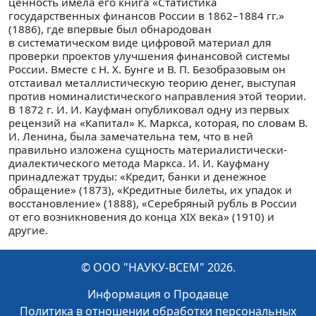
ценность имела его книга «Статистика
государственных финансов России в 1862–1884 гг.»
(1886), где впервые был обнародован
в систематическом виде цифровой материал для
проверки проектов улучшения финансовой системы
России. Вместе с Н. Х. Бунге и В. П. Безобразовым он
отстаивал металлистическую теорию денег, выступая
против номиналистического направления этой теории.
В 1872 г. И. И. Кауфман опубликовал одну из первых
рецензий на «Капитал» К. Маркса, которая, по словам В.
И. Ленина, была замечательна тем, что в ней
правильно изложена сущность материалистически-
диалектического метода Маркса. И. И. Кауфману
принадлежат труды: «Кредит, банки и денежное
обращение» (1873), «Кредитные билеты, их упадок и
восстановление» (1888), «Серебряный рубль в России
от его возникновения до конца XIX века» (1910) и
другие.
© ООО "НАУКУ-ВСЕМ" 2026.
Информация о Продавце
Политика в отношении обработки персональных