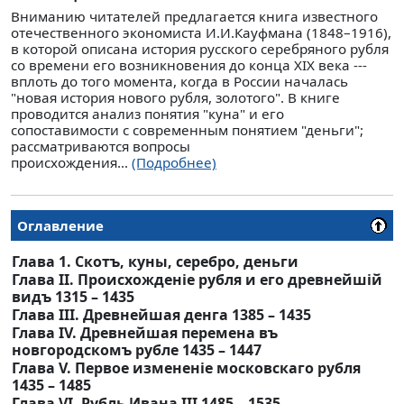
Вниманию читателей предлагается книга известного
отечественного экономиста И.И.Кауфмана (1848–1916),
в которой описана история русского серебряного рубля
со времени его возникновения до конца XIX века ---
вплоть до того момента, когда в России началась
"новая история нового рубля, золотого". В книге
проводится анализ понятия "куна" и его
сопоставимости с современным понятием "деньги";
рассматриваются вопросы
происхождения...
(Подробнее)
Оглавление
Глава 1. Скотъ, куны, серебро, деньги
Глава II. Происхожденiе рубля и его древнейшiй
видъ 1315 – 1435
Глава III. Древнейшая денга 1385 – 1435
Глава IV. Древнейшая перемена въ
новгородскомъ рубле 1435 – 1447
Глава V. Первое измененiе московскаго рубля
1435 – 1485
Глава VI. Рубль Ивана III 1485 – 1535