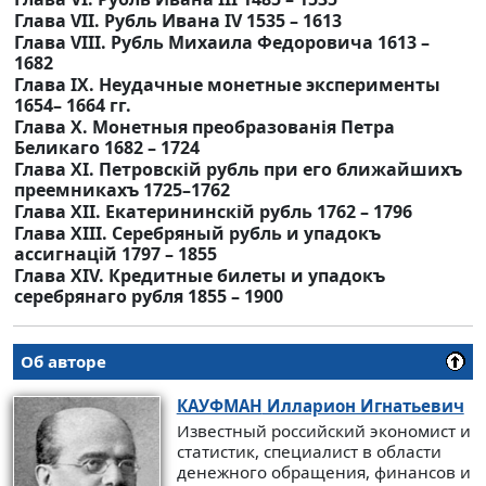
Глава VII. Рубль Ивана IV 1535 – 1613
Глава VIII. Рубль Михаила Федоровича 1613 –
1682
Глава IX. Неудачные монетные эксперименты
1654– 1664 гг.
Глава Х. Монетныя преобразованiя Петра
Беликаго 1682 – 1724
Глава XI. Петровскiй рубль при его ближайшихъ
преемникахъ 1725–1762
Глава ХII. Екатерининскiй рубль 1762 – 1796
Глава XIII. Серебряный рубль и упадокъ
ассигнацiй 1797 – 1855
Глава ХIV. Кредитные билеты и упадокъ
серебрянаго рубля 1855 – 1900
Об авторе
КАУФМАН
Илларион Игнатьевич
Известный российский экономист и
статистик, специалист в области
денежного обращения, финансов и