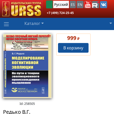
Русский
ES
EN
+7 (499) 724-25-45
Каталог
999
₽
В корзину
Id: 258505
Редько В.Г.