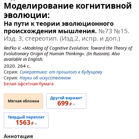
Моделирование когнитивной
эволюции:
На пути к теории эволюционного
происхождения мышления.
№73
№15
.
Изд. 3, стереотип. (Изд.2, испр. и доп.)
Red’ko V. «Modeling of Cognitive Evolution: Toward the Theory of
Evolutionary Origin of Human Thinking». (In Russian). Also
available in English.
2020.
264
с.
Серия:
Синергетика: от прошлого к будущему
Серия:
Науки об искусственном
Белая офсетная бумага
Другой вариант
Мягкая обложка
699
₽
››
Твердый переплет
1563
₽
››
Аннотация