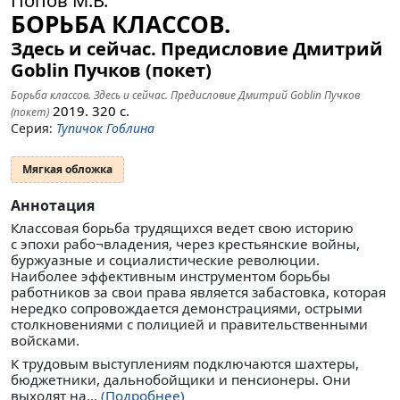
БОРЬБА КЛАССОВ.
Здесь и сейчас. Предисловие Дмитрий
Goblin Пучков (покет)
Борьба классов. Здесь и сейчас. Предисловие Дмитрий Goblin Пучков
2019.
320
с.
(покет)
Серия:
Тупичок Гоблина
Мягкая обложка
Аннотация
Классовая борьба трудящихся ведет свою историю
с эпохи рабо¬владения, через крестьянские войны,
буржуазные и социалистические революции.
Наиболее эффективным инструментом борьбы
работников за свои права является забастовка, которая
нередко сопровождается демонстрациями, острыми
столкновениями с полицией и правительственными
войсками.
К трудовым выступлениям подключаются шахтеры,
бюджетники, дальнобойщики и пенсионеры. Они
выходят на...
(Подробнее)