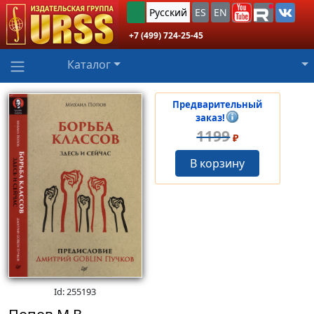
Русский
ES
EN
+7 (499) 724-25-45
Каталог
Предварительный
заказ!
1199
₽
В корзину
Id: 255193
Попов М.В.