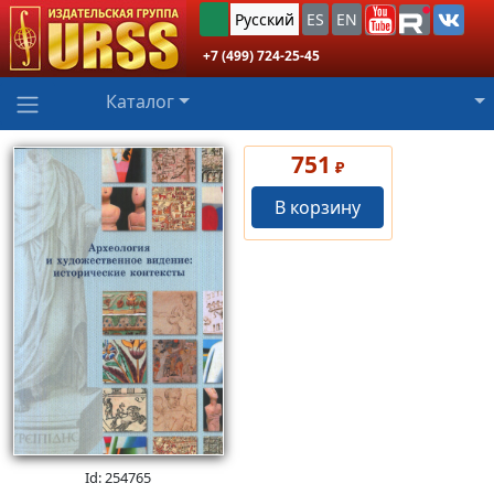
Русский
ES
EN
+7 (499) 724-25-45
Каталог
751
₽
В корзину
Id: 254765