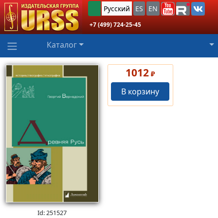
Русский
ES
EN
+7 (499) 724-25-45
Каталог
1012
₽
В корзину
Id: 251527