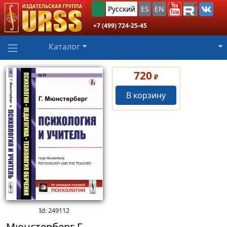
Русский
ES
EN
+7 (499) 724-25-45
Каталог
720
₽
В корзину
Id: 249112
Мюнстерберг Г.