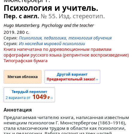
Психология и учитель.
Пер. с англ.
№ 55
. Изд. стереотип.
Hugo Munsterberg. Psychology and the teacher
2019.
280
с.
Серия:
Психология, педагогика, технология обучения
Серия:
Из наследия мировой психологии
Книга напечатана по дореволюционным правилам
орфографии русского языка (репринтное воспроизведение)
Типографская бумага
Другой вариант
Мягкая обложка
Предварительный заказ!
››
Твердый переплет
1049
2 варианта от
₽
››
Аннотация
Предлагаемая читателю книга, написанная известным
немецким психологом Г. Мюнстербергом (1863–1916),
стала классическим трудом в области как психологии,
так и педагогики. Работа состоит из трех частей.