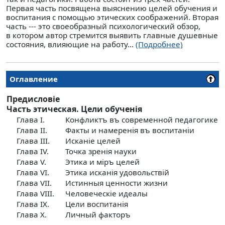
Первая часть посвящена выяснению целей обучения и
воспитания с помощью этических соображений. Вторая
часть --- это своеобразный психологический обзор,
в котором автор стремится выявить главные душевные
состояния, влияющие на работу...
(Подробнее)
Оглавление
Предисловiе
Часть этическая. Цели обученiя
Глава I.
Конфликтъ въ современной педагогике
Глава II.
Факты и намеренiя въ воспитанiи
Глава III.
Исканiе целей
Глава IV.
Точка зренiя науки
Глава V.
Этика и мiръ целей
Глава VI.
Этика исканiя удовольствiй
Глава VII.
Истинныя ценности жизни
Глава VIII.
Человеческiе идеалы
Глава IX.
Цели воспитанiя
Глава X.
Личный факторъ