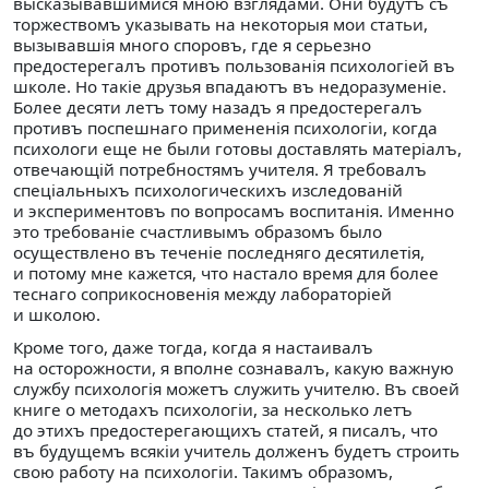
высказывавшимися мною взглядами. Они будутъ съ
торжествомъ указывать на некоторыя мои статьи,
вызывавшiя много споровъ, где я серьезно
предостерегалъ противъ пользованiя психологiей въ
школе. Но такiе друзья впадаютъ въ недоразуменiе.
Более десяти летъ тому назадъ я предостерегалъ
противъ поспешнаго примененiя психологiи, когда
психологи еще не были готовы доставлять матерiалъ,
отвечающiй потребностямъ учителя. Я требовалъ
спецiальныхъ психологическихъ изследованiй
и экспериментовъ по вопросамъ воспитанiя. Именно
это требованiе счастливымъ образомъ было
осуществлено въ теченiе последняго десятилетiя,
и потому мне кажется, что настало время для более
теснаго соприкосновенiя между лабораторiей
и школою.
Кроме того, даже тогда, когда я настаивалъ
на осторожности, я вполне сознавалъ, какую важную
службу психологiя можетъ служить учителю. Въ своей
книге о методахъ психологiи, за несколько летъ
до этихъ предостерегающихъ статей, я писалъ, что
въ будущемъ всякiи учитель долженъ будетъ строить
свою работу на психологiи. Такимъ образомъ,