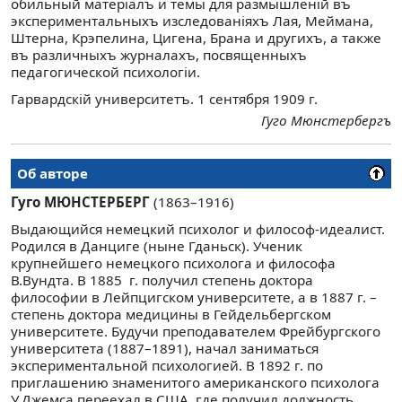
обильный матерiалъ и темы для размышленiй въ
экспериментальныхъ изследованiяхъ Лая, Меймана,
Штерна, Крэпелина, Цигена, Брана и другихъ, а также
въ различныхъ журналахъ, посвященныхъ
педагогической психологiи.
Гарвардскiй университетъ. 1 сентября 1909 г.
Гуго Мюнстербергъ
Об авторе
Гуго МЮНСТЕРБЕРГ
(1863–1916)
Выдающийся немецкий психолог и философ-идеалист.
Родился в Данциге (ныне Гданьск). Ученик
крупнейшего немецкого психолога и философа
В.Вундта. В 1885 г. получил степень доктора
философии в Лейпцигском университете, а в 1887 г. –
степень доктора медицины в Гейдельбергском
университете. Будучи преподавателем Фрейбургского
университета (1887–1891), начал заниматься
экспериментальной психологией. В 1892 г. по
приглашению знаменитого американского психолога
У.Джемса переехал в США, где получил должность