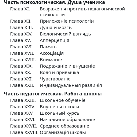
Часть психологическая. Душа ученика
Глава XI.
Возраженiя противъ педагогической
психологiи
Глава XII.
Приложенiе психологiи
Глава XIII.
Душа и мозгъ
Глава XIV.
Бiологическiй взглядъ
Глава XV.
Апперцепцiя
Глава XVI
Память
Глава XVII.
Ассоцiацiя
Глава XVIII.
Вниманiе
Глава XIX.
Подражанiе и внушенiе
Глава XX.
Воля и привычка
Глава XXI.
Чувствованiе
Глава XXII.
Индивидуальныя различiя
Часть педагогическая. Работа школы
Глава XXIII.
Школьное обученiе
Глава XXIV.
Внушенiя школы
Глава XXV.
Школьный курсъ
Глава XXVI.
Начальное образованiе
Глава XXVII.
Среднее образованiе
Глава XXVIII. Организацiя школы