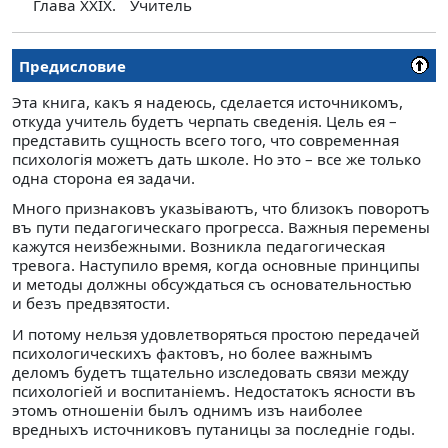
Глава XXIX.
Учитель
Предисловие
Эта книга, какъ я надеюсь, сделается источникомъ,
откуда учитель будетъ черпать сведенiя. Цель ея –
представить сущность всего того, что современная
психологiя можетъ дать школе. Но это – все же только
одна сторона ея задачи.
Много признаковъ указьiваютъ, что близокъ поворотъ
въ пути педагогическаго прогресса. Важныя перемены
кажутся неизбежными. Возникла педагогическая
тревога. Наступило время, когда основные принципы
и методы должны обсуждаться съ основательностью
и безъ предвзятости.
И потому нельзя удовлетворяться простою передачей
психологическихъ фактовъ, но более важнымъ
деломъ будетъ тщательно изследовать связи между
психологiей и воспитанiемъ. Недостатокъ ясности въ
этомъ отношенiи былъ однимъ изъ наиболее
вредныхъ источниковъ путаницы за последнiе годы.