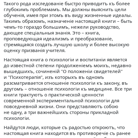
Такого рода изследованiе быстро приводитъ къ более
глубокимъ проблемамъ. Мы должны выяснить цели
обученiя, имея при этомъ въ виду жизненные идеалы.
Такимъ образомъ, назначенiе настоящей книги – быть
чемъ-то гораздо большимъ, нежели руководство,
дающее спецiальныя знанiя. Это – книга,
проповедующая идеализмъ и преобразованiе,
стремящаяся создать лучшую школу и более высокую
оценку призванiя учителя.
Настоящая книга о психологiи и воспитанiи является
до известной степени продолженiемъ моихъ, недавно
вышедшихъ, сочиненiй "О положенiи свидетелей"
и "Психотерапiя", изъ которыхъ въ одномъ
разсматривается отношенiе психологiи къ закону, въ
другомъ – отношенiе психологiи къ медицине. Все три
книги трактуютъ о практической ценности
современной экспериментальной психологiи для
повседневной жизни. Они представляютъ собою
не одну, а три важнейшихъ стороны прикладной
психологiи.
Найдутся люди, которые съ радостью откроютъ, что
настоящая книга находится въ противоречiе съ ранее