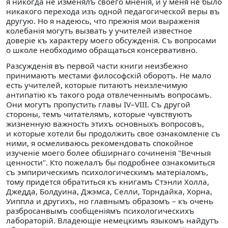
я никогда не изменялъ своего мненiя, и у меня не было
никакого перехода изъ одной педагогической веры въ
другую. Но я надеюсь, что прежнiя мои выраженiя
колебанiя могутъ вызвать у учителей известное
доверiе къ характеру моего обсужденiя. Съ вопросами
о школе необходимо обращаться консервативно.
Разсужденiя въ первой части книги неизбежно
принимаютъ местами философскiй оборотъ. Не мало
есть учителей, которые питаютъ неизлечимую
антипатiю къ такого рода отвлеченнымъ вопросамъ.
Они могутъ пропустить главы IV–VIII. Съ другой
стороны, темъ читателямъ, которые чувствуютъ
жизненную важность этихъ основныхъ вопросовъ,
и которые хотели бы продолжить свое ознакомленiе съ
ними, я осмеливаюсь рекомендовать спокойное
изученiе моего более обширнаго сочиненiя "Вечныя
ценности". Кто пожелалъ бы подробнее ознакомиться
съ эмпирическимъ психологическимъ матерiаломъ,
тому придется обратиться къ книгамъ Стэнли Холла,
Джедда, Болдуина, Джэмса, Селли, Торндайка, Хорна,
Уиппла и другихъ, но главнымъ образомъ – къ очень
разбросанвымъ сообщенiямъ психологическихъ
лабораторiй. Владеющiе немецкимъ языкомъ найдутъ