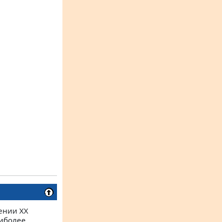
ении XX
аиболее