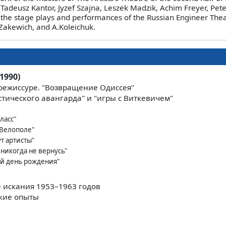
: Tadeusz Kantor, Jуzef Szajna, Leszek Madzik, Achim Freyer, Pe
 the stage plays and performances of the Russian Engineer Thea
Zakewich, and A.Koleichuk.
1990)
режиссуре. "Возвращение Одиссея"
стического авангарда" и "игры с Виткевичем"
ласс"
 Велополе"
ут артисты"
 никогда не вернусь"
ой день рождения"
 искания 1953–1963 годов
кие опыты