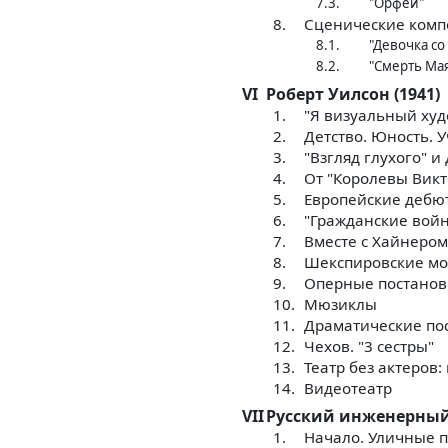
7.3.
"Орфей"
8.
Сценические комп
8.1.
"Девочка со
8.2.
"Смерть Мая
VI
Роберт Уилсон (1941)
1.
"Я визуальный ху
2.
Детство. Юность. 
3.
"Взгляд глухого" и
4.
От "Королевы Викт
5.
Европейские дебю
6.
"Гражданские вой
7.
Вместе с Хайнеро
8.
Шекспировские м
9.
Оперные постанов
10.
Мюзиклы
11.
Драматические пос
12.
Чехов. "3 сестры"
13.
Театр без актеров
14.
Видеотеатр
VII
Русский инженерный т
1.
Начало. Уличные 