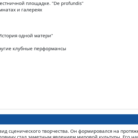
стничной площадке. "De profundis"
мнатах и галереях
"История одной матери"
 другие клубные перформансы
вид сценического творчества. Он формировался на протяж
оловину стал заметным явлением мировой культуры. Его н