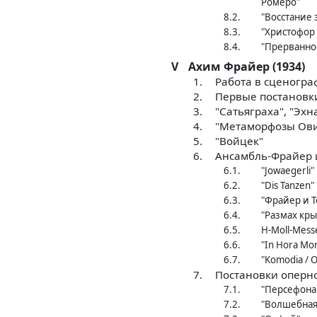
Ромеро"
8.2.
"Восстание 
8.3.
"Христофор
8.4.
"Прерванно
V
Ахим Фрайер (1934)
1.
Работа в сценогр
2.
Первые постановк
3.
"Сатьяграха", "Эх
4.
"Метаморфозы Ов
5.
"Войцек"
6.
Ансамбль-Фрайер и
6.1.
"Jowaegerli"
6.2.
"Dis Tanzen"
6.3.
"Фрайер и Т
6.4.
"Размах кр
6.5.
H-Moll-Mess
6.6.
"In Hora Mor
6.7.
"Komodia / O
7.
Постановки оперн
7.1.
"Персефона
7.2.
"Волшебная