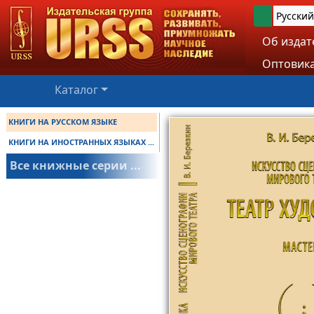
Русский
Об издат
Оптовика
Каталог
КНИГИ НА РУССКОМ ЯЗЫКЕ
КНИГИ НА ИНОСТРАННЫХ ЯЗЫКАХ ...
Все книжные серии ...