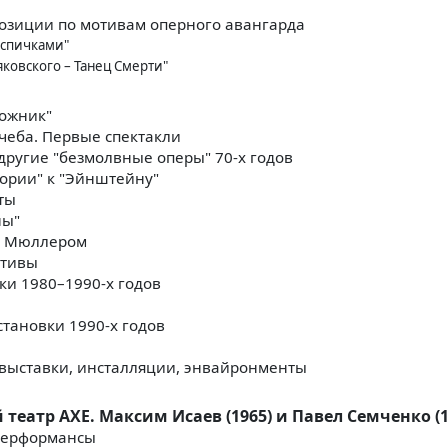
озиции по мотивам оперного авангарда
 спичками"
ковского – Танец Смерти"
дожник"
Учеба. Первые спектакли
 другие "безмолвные оперы" 70-х годов
ории" к "Эйнштейну"
ты
ны"
м Мюллером
отивы
ки 1980–1990-х годов
тановки 1990-х годов
: выставки, инсталляции, энвайронменты
еатр АХЕ. Максим Исаев (1965) и Павел Семченко (1
перформансы