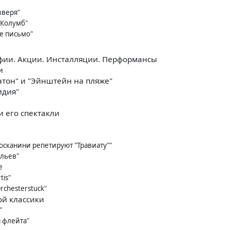
зверя"
 Колумб"
е письмо"
афии. Акции. Инсталляции. Перформансы
и
натон" и "Эйнштейн на пляже"
идия"
 его спектакли
осканини репетируют "Травиату""
ыльев"
e
tis"
rchesterstuck"
ой классики
"
 флейта"