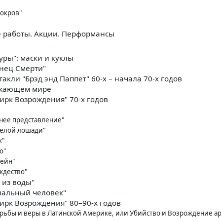
покров"
 работы. Акции. Перформансы
ры": маски и куклы
нец Смерти"
акли "Брэд энд Паппет" 60-х – начала 70-х годов
ужающем мире
рк Возрождения" 70-х годов
тнее представление"
Белой лошади"
к"
о"
ейн"
ждество"
 из воды"
нальный человек"
рк Возрождения" 80–90-х годов
орьбы и веры в Латинской Америке, или Убийство и Возрождение а