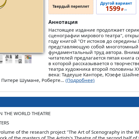
Другой вариант
Твердый переплет
1599
₽
››
Аннотация
Настоящее издание продолжает серию
сценографии мирового театра", откры
году книгой "От истоков до середины 
представляющую собой многотомный
фундаментальный труд автора. Вним
читателей предлагается пятая книга с
в которой рассказывается о творчеств
театра художника второй половины ХХ 
века: Тадеуше Канторе, Юзефе Шайне
 Питере Шумане, Роберте...
(Подробнее)
N THE WORLD THEATRE
TERS
 volume of the research project "The Art of Scenography in the W
rk of the masters of The Artists's Theatre of the second half of