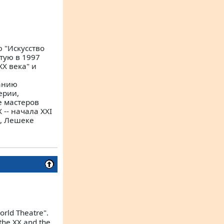
 "Искусство
тую в 1997
ХХ века" и
анию
ерии,
е мастеров
-- начала ХХI
, Лешеке
orld Theatre".
 the XX and the