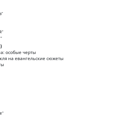
а"
й"
"
)
а: особые черты
акля на евангельские сюжеты
ты
е"