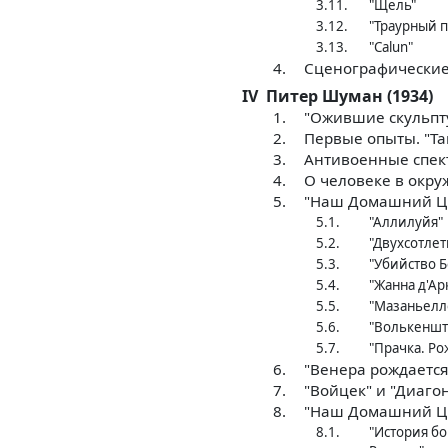
3.11.
"Щель"
3.12.
"Траурный 
3.13.
"Calun"
4.
Сценографические
IV
Питер Шуман (1934)
1.
"Ожившие скульпту
2.
Первые опыты. "Та
3.
Антивоенные спект
4.
О человеке в окр
5.
"Наш Домашний Ци
5.1.
"Аллилуйя"
5.2.
"Двухсотле
5.3.
"Убийство 
5.4.
"Жанна д'Ар
5.5.
"Мазаньелл
5.6.
"Волькеншт
5.7.
"Прачка. Ро
6.
"Венера рождается
7.
"Войцек" и "Диаго
8.
"Наш Домашний Ци
8.1.
"История б