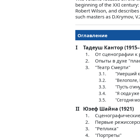
beginning of the XXI century
Robert Wilson, and describes
such masters as D.Krymov, V.
Оглавление
I
Тадеуш Кантор (1915–
1.
От сценографии к 
2.
Опыты в духе "пла
3.
"Театр Смерти"
3.1.
"Умерший к
3.2.
"Велополе,
3.3.
"Пусть сгин
3.4.
"Я сюда уже
3.5.
"Сегодня м
II
Юзеф Шайна (1921)
1.
Сценографические
2.
Первые режиссерс
3.
"Реплика"
4.
"Портреты"