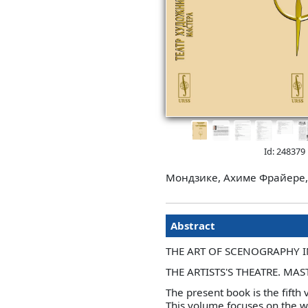
Id: 248379
Мондзике, Ахиме Фрайере,
Abstract
THE ART OF SCENOGRAPHY I
THE ARTISTS'S THEATRE. MAS
The present book is the fifth
This volume focuses on the wo