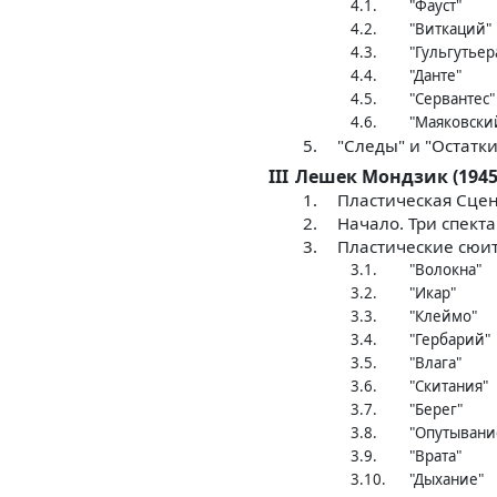
4.1.
"Фауст"
4.2.
"Виткаций"
4.3.
"Гульгутьер
4.4.
"Данте"
4.5.
"Сервантес"
4.6.
"Маяковски
5.
"Следы" и "Остатки
III
Лешек Мондзик (1945
1.
Пластическая Сцен
2.
Начало. Три спект
3.
Пластические сюи
3.1.
"Волокна"
3.2.
"Икар"
3.3.
"Клеймо"
3.4.
"Гербарий"
3.5.
"Влага"
3.6.
"Скитания"
3.7.
"Берег"
3.8.
"Опутывани
3.9.
"Врата"
3.10.
"Дыхание"