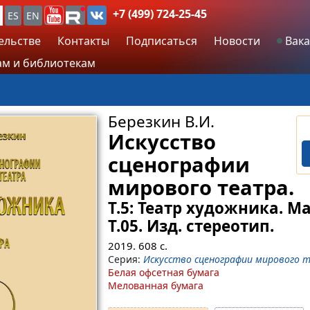
+7 (499) 724-25-45
ES
EN
ельстве
Контакты
Подписаться
Новости
Вака
м и библиотекам
Березкин В.И.
Искусство
сценографии
мирового театра.
Т.5: Театр художника. Ма
Т.05. Изд. стереотип.
2019.
608
с.
Серия:
Искусство сценографии мирового 
Белая офсетная бумага
Мелованная бумага