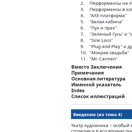
2.
Перформансы на ле
3.
Перформансы в ко
4.
"АХЕ-платформа"
5.
"Белая кабина"
6.
"Пух и прах"
7.
"Зеленый Гусь" и 
8.
"Sine Loco"
9.
"Plug-and-Play" и
10.
"Мокрая свадьба"
11.
"Mr. Carmen"
Вместо Заключения
Примечания
Основная литература
Именной указатель
Index
Список иллюстраций
Введение (из тома 4)
Театр художника – особый 
столетия и в его вторую п