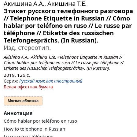
Акишина А.А., Акишина Т.Е.
Этикет русского телефонного разговора
// Telephone Etiquette in Russian // Cómo
hablar por teléfono en ruso // Le russe par
téléphone // Etikette des russischen
Telefongesprächs. (In Russian).
Изд. стереотип.
Akíshina A.A., Akíshina T.Ie. «Telephone Etiquette in Russian //
Cómo hablar por teléfono en ruso // Le russe par téléphone //
Etikette des russischen Telefongesprächs». (In Russian).
2019.
126
с.
Серия:
Русский язык как иностранный
Белая офсетная бумага
Мягкая обложка
Аннотация
Cómo hablar por teléfono en ruso
How to telephone in Russian
Le russe par téléphone