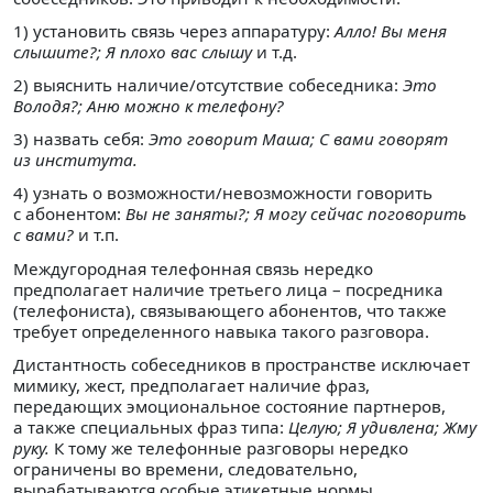
1) установить связь через аппаратуру:
Алло! Вы меня
слышите?; Я плохо вас слышу
и т.д.
2) выяснить наличие/отсутствие собеседника:
Это
Володя?; Аню можно к телефону?
3) назвать себя:
Это говорит Маша; С вами говорят
из института.
4) узнать о возможности/невозможности говорить
с абонентом:
Вы не заняты?; Я могу сейчас поговорить
с вами?
и т.п.
Междугородная телефонная связь нередко
предполагает наличие третьего лица – посредника
(телефониста), связывающего абонентов, что также
требует определенного навыка такого разговора.
Дистантность собеседников в пространстве исключает
мимику, жест, предполагает наличие фраз,
передающих эмоциональное состояние партнеров,
а также специальных фраз типа:
Целую; Я удивлена; Жму
руку.
К тому же телефонные разговоры нередко
ограничены во времени, следовательно,
вырабатываются особые этикетные нормы