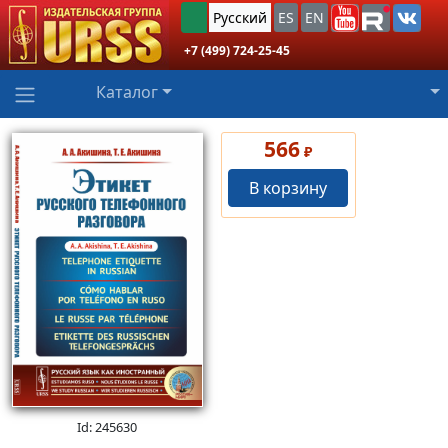
Русский
ES
EN
+7 (499) 724-25-45
Каталог
566
₽
В корзину
Id: 245630