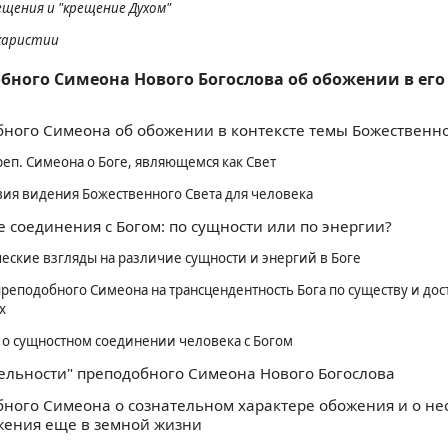
рещения и "крещение Духом"
вхаристии
бного Симеона Нового Богослова об обожении в его
ного Симеона об обожении в контексте темы Божественно
еп. Симеона о Боге, являющемся как Свет
вия видения Божественного Света для человека
е соединения с Богом: по сущности или по энергии?
еские взгляды на различие сущности и энергий в Боге
реподобного Симеона на трансцендентность Бога по существу и дос
х
 о сущностном соединении человека с Богом
ельности" преподобного Симеона Нового Богослова
ного Симеона о сознательном характере обожения и о н
жения еще в земной жизни