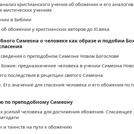
нализ христианского учения об обожении и его аналогов
х мистических учениях
ении в Библии
 об обожении у христианских авторов до XI века
бного Симеона о человеке как образе и подобии Б
спасения
 сведения о преподобном Симеоне Новом Богослове
 Божие: предназначение человека в учении Симеона Ново
его последствия в рецепции святого Симеона
 Его значение для спасения человека и его обожения по 
ию по преподобному Симеону
х усилий человека для достижения обожения. Спасающее
лагодати
 и таинств на пути к обожению