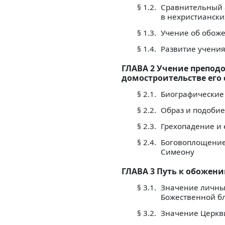
§ 1.2.
Сравнительный а
в нехристиански
§ 1.3.
Учение об обож
§ 1.4.
Развитие учения
ГЛАВА 2 Учение преподо
домостроительстве его 
§ 2.1.
Биографические
§ 2.2.
Образ и подобие
§ 2.3.
Грехопадение и 
§ 2.4.
Боговоплощение.
Симеону
ГЛАВА 3 Путь к обожен
§ 3.1.
Значение личны
Божественной б
§ 3.2.
Значение Церкви