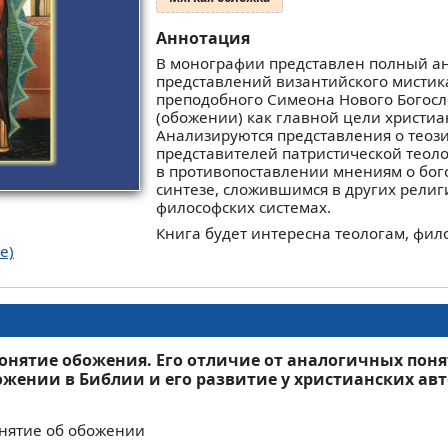
Аннотация
В монографии представлен полный а
представлений византийского мистика
преподобного Симеона Нового Богосло
(обожении) как главной цели христиа
Анализируются представления о теози
представителей патристической теол
в противопоставлении мнениям о бог
синтезе, сложившимся в других религ
философских системах.
Книга будет интересна теологам, фил
е)
понятие обожения. Его отличие от аналогичных пон
ожении в Библии и его развитие у христианских авт
нятие об обожении