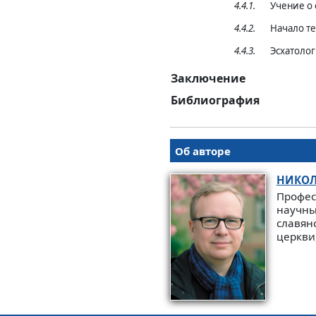
4.4.1.
Учение о
4.4.2.
Начало т
4.4.3.
Эсхатолог
Заключение
Библиография
Об авторе
НИКО
Профес
научны
славян
церкви