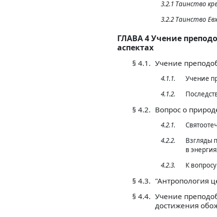
3.2.1 Таинство к
3.2.2 Таинство Е
ГЛАВА 4 Учение преподо
аспектах
§ 4.1.
Учение преподоб
4.1.1.
Учение пр
4.1.2.
Последст
§ 4.2.
Вопрос о природ
4.2.1.
Святоотеч
4.2.2.
Взгляды п
в энергия
4.2.3.
К вопросу
§ 4.3.
"Антропология ц
§ 4.4.
Учение преподоб
достижения обо