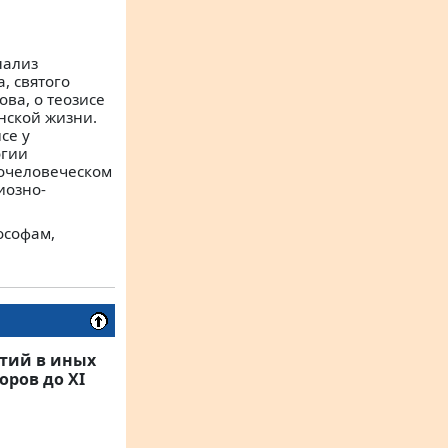
нализ
, святого
ва, о теозисе
нской жизни.
се у
огии
очеловеческом
иозно-
ософам,
ятий в иных
оров до XI