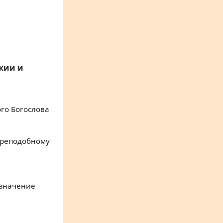
ожии и
го Богослова
преподобному
 значение