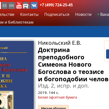
+7 (499) 724-25-45
ES
EN
ельстве
Контакты
Подписаться
Новости
Вака
м и библиотекам
Никольский Е.В.
Доктрина
преподобного
Симеона Нового
Богослова о теозисе
и богоподобии челов
Изд. 2, испр. и доп.
2019.
144
с.
Белая офсетная бумага
Мягкая обложка