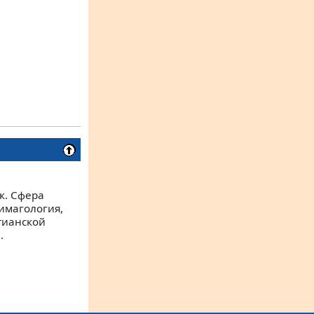
к. Сфера
имагология,
тианской
.