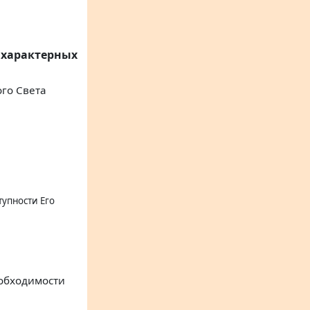
 характерных
го Света
тупности Его
еобходимости