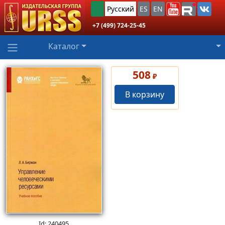
Русский
ES
EN
+7 (499) 724-25-45
Каталог
508
₽
В корзину
Id: 240495