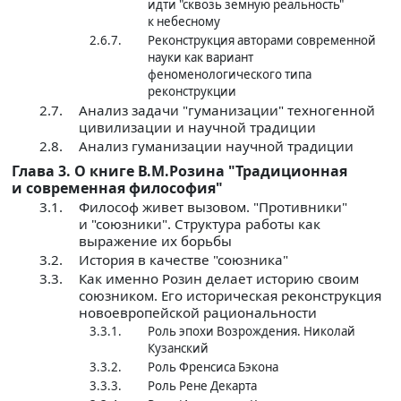
идти "сквозь земную реальность"
к небесному
2.6.7.
Реконструкция авторами современной
науки как вариант
феноменологического типа
реконструкции
2.7.
Анализ задачи "гуманизации" техногенной
цивилизации и научной традиции
2.8.
Анализ гуманизации научной традиции
Глава 3. О книге В.М.Розина "Традиционная
и современная философия"
3.1.
Философ живет вызовом. "Противники"
и "союзники". Структура работы как
выражение их борьбы
3.2.
История в качестве "союзника"
3.3.
Как именно Розин делает историю своим
союзником. Его историческая реконструкция
новоевропейской рациональности
3.3.1.
Роль эпохи Возрождения. Николай
Кузанский
3.3.2.
Роль Френсиса Бэкона
3.3.3.
Роль Рене Декарта