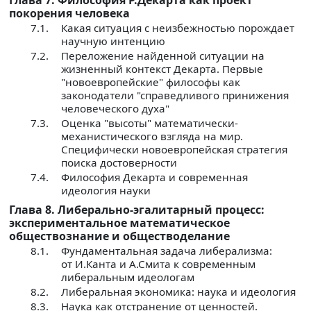
покорения человека
7.1.
Какая ситуация с неизбежностью порождает
научную интенцию
7.2.
Переложение найденной ситуации на
жизненный контекст Декарта. Первые
"новоевропейские" философы как
законодатели "справедливого принижения
человеческого духа"
7.3.
Оценка "высоты" математически-
механистического взгляда на мир.
Специфически новоевропейская стратегия
поиска достоверности
7.4.
Философия Декарта и современная
идеология науки
Глава 8. Либерально-эгалитарный процесс:
экспериментальное математическое
обществознание и обществоделание
8.1.
Фундаментальная задача либерализма:
от И.Канта и А.Смита к современным
либеральным идеологам
8.2.
Либеральная экономика: наука и идеология
8.3.
Наука как отстранение от ценностей.