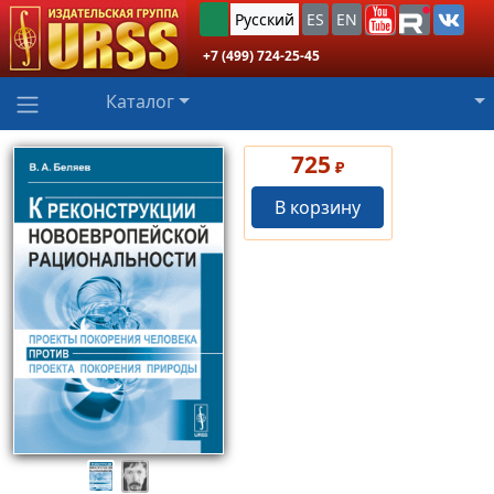
Русский
ES
EN
+7 (499) 724-25-45
Каталог
725
₽
В корзину