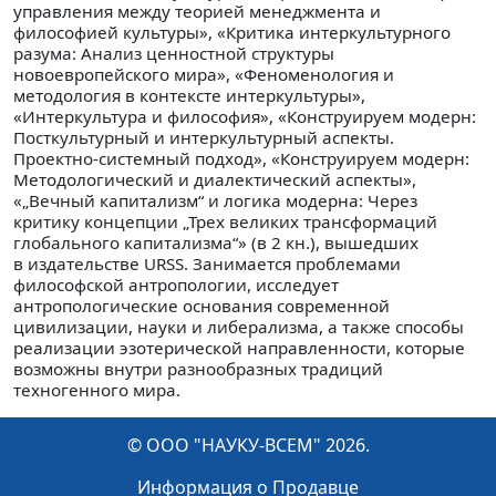
управления между теорией менеджмента и
философией культуры», «Критика интеркультурного
разума: Анализ ценностной структуры
новоевропейского мира», «Феноменология и
методология в контексте интеркультуры»,
«Интеркультура и философия», «Конструируем модерн:
Посткультурный и интеркультурный аспекты.
Проектно-системный подход», «Конструируем модерн:
Методологический и диалектический аспекты»,
«„Вечный капитализм“ и логика модерна: Через
критику концепции „Трех великих трансформаций
глобального капитализма“» (в 2 кн.), вышедших
в издательстве URSS. Занимается проблемами
философской антропологии, исследует
антропологические основания современной
цивилизации, науки и либерализма, а также способы
реализации эзотерической направленности, которые
возможны внутри разнообразных традиций
техногенного мира.
© ООО "НАУКУ-ВСЕМ" 2026.
Информация о Продавце