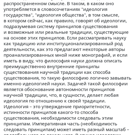
распространенном смысле. В таком, в каком оно
употребляется в словосочетаниях "идеология
государства", "идеология общества", в том смысле,
в котором сейчас, как правило, говорят об идеологии,
подразумевая систему принципов существования
и возможные или реальные традиции, существующие
на основе этих принципов. Если рассматривать науку
как традицию или институционализированный род
деятельности, как это предлагают некоторые авторы
проанализированных мной ниже монографий, и если
иметь в виду, что философия науки должна описать
преимущественно внутренние принципы
существования научной традиции как способа
существования, то такую философию логично завывать
именно идеологией науки. Задачей такой философии
является обоснование автономности принципов
научной традиции, что, в сущности, делает любая
идеология по отношению к своей традиции.
Идеология – это утверждение приоритетности,
истинности принципов какого-то способа
существования, необходимости следовать этим
принципам. Императивная часть (необходимость
следовать принципам) может иметь разный масштаб –
от глобального до локального. В случае идеологии