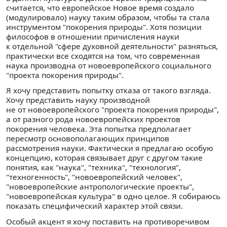
считается, что европейское Новое время создало
(модулировало) науку таким образом, чтобы та стала
инструментом "покорения природы". Хотя позиции
философов в отношении причисления науки
к отдельной "сфере духовной деятельности" разняться,
практически все сходятся на том, что современная
наука производна от новоевропейского социального
"проекта покорения природы".
Я хочу представить попытку отказа от такого взгляда.
Хочу представить науку производной
не от новоевропейского "проекта покорения природы",
а от разного рода новоевропейских проектов
покорения человека. Эта попытка предполагает
пересмотр основополагающих принципов
рассмотрения науки. Фактически я предлагаю особую
концепцию, которая связывает друг с другом такие
понятия, как "наука", "техника", "технология",
"техногенность", "новоевропейский человек",
"новоевропейские антропологические проекты",
"новоевропейская культура" в одно целое. Я собираюсь
показать специфический характер этой связи.
Особый акцент я хочу поставить на противоречивом