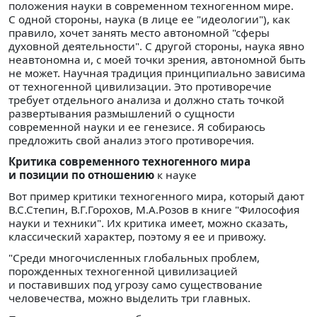
положения науки в современном техногенном мире.
С одной стороны, наука (в лице ее "идеологии"), как
правило, хочет занять место автономной "сферы
духовной деятельности". С другой стороны, наука явно
неавтономна и, с моей точки зрения, автономной быть
не может. Научная традиция принципиально зависима
от техногенной цивилизации. Это противоречие
требует отдельного анализа и должно стать точкой
развертывания размышлений о сущности
современной науки и ее генезисе. Я собираюсь
предложить свой анализ этого противоречия.
Критика современного техногенного мира
и позиции по отношению
к науке
Вот пример критики техногенного мира, который дают
В.С.Степин, В.Г.Горохов, М.А.Розов в книге "Философия
науки и техники". Их критика имеет, можно сказать,
классический характер, поэтому я ее и привожу.
"Среди многочисленных глобальных проблем,
порожденных техногенной цивилизацией
и поставивших под угрозу само существование
человечества, можно выделить три главных.