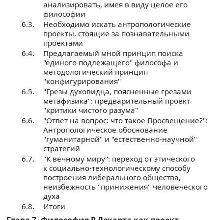
анализировать, имея в виду целое его
философии
6.3.
Необходимо искать антропологические
проекты, стоящие за познавательными
проектами
6.4.
Предлагаемый мной принцип поиска
"единого подлежащего" философа и
методологический принцип
"конфигурирования"
6.5.
"Грезы духовидца, поясненные грезами
метафизика": предварительный проект
"критики чистого разума"
6.6.
"Ответ на вопрос: что такое Просвещение?":
Антропологическое обоснование
"гуманитарной" и "естественно-научной"
стратегий
6.7.
"К вечному миру": переход от этического
к социально-технологическому способу
построения либерального общества,
неизбежность "принижения" человеческого
духа
6.8.
Итоги
Глава 7. Философия Р.Декарта как проект