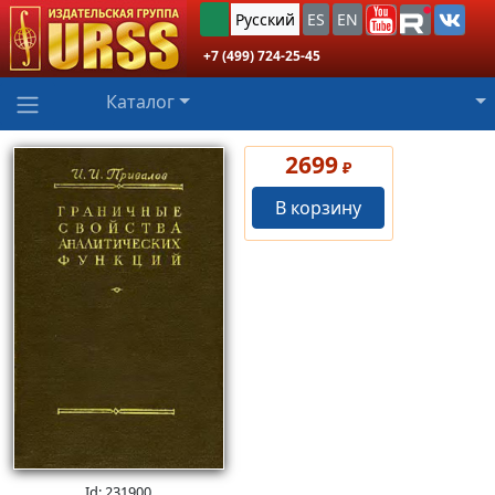
Русский
ES
EN
+7 (499) 724-25-45
Каталог
2699
₽
В корзину
Id: 231900