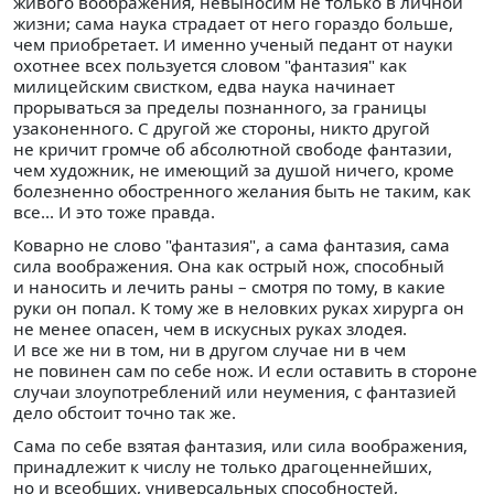
живого воображения, невыносим не только в личной
жизни; сама наука страдает от него гораздо больше,
чем приобретает. И именно ученый педант от науки
охотнее всех пользуется словом "фантазия" как
милицейским свистком, едва наука начинает
прорываться за пределы познанного, за границы
узаконенного. С другой же стороны, никто другой
не кричит громче об абсолютной свободе фантазии,
чем художник, не имеющий за душой ничего, кроме
болезненно обостренного желания быть не таким, как
все... И это тоже правда.
Коварно не слово "фантазия", а сама фантазия, сама
сила воображения. Она как острый нож, способный
и наносить и лечить раны – смотря по тому, в какие
руки он попал. К тому же в неловких руках хирурга он
не менее опасен, чем в искусных руках злодея.
И все же ни в том, ни в другом случае ни в чем
не повинен сам по себе нож. И если оставить в стороне
случаи злоупотреблений или неумения, с фантазией
дело обстоит точно так же.
Сама по себе взятая фантазия, или сила воображения,
принадлежит к числу не только драгоценнейших,
но и всеобщих, универсальных способностей,