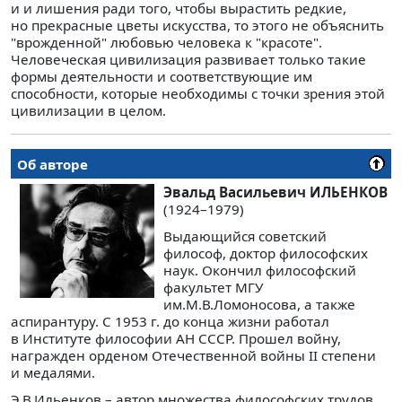
и и лишения ради того, чтобы вырастить редкие,
но прекрасные цветы искусства, то этого не объяснить
"врожденной" любовью человека к "красоте".
Человеческая цивилизация развивает только такие
формы деятельности и соответствующие им
способности, которые необходимы с точки зрения этой
цивилизации в целом.
Об авторе
Эвальд Васильевич ИЛЬЕНКОВ
(1924–1979)
Выдающийся советский
философ, доктор философских
наук. Окончил философский
факультет МГУ
им.М.В.Ломоносова, а также
аспирантуру. С 1953 г. до конца жизни работал
в Институте философии АН СССР. Прошел войну,
награжден орденом Отечественной войны II степени
и медалями.
Э.В.Ильенков – автор множества философских трудов,