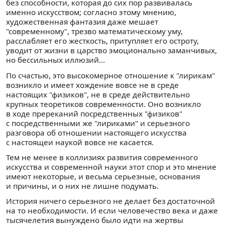
без способности, которая до сих пор развивалась
именно искусством; согласно этому мнению,
художественная фантазия даже мешает
"современному", трезво математическому уму,
расслабляет его жесткость, притупляет его остроту,
уводит от жизни в царство эмоционально заманчивых,
но бессильных иллюзий...
По счастью, это высокомерное отношение к "лирикам"
возникло и имеет хождение вовсе не в среде
настоящих "физиков", не в среде действительно
крупных теоретиков современности. Оно возникло
в ходе пререканий посредственных "физиков"
с посредственными же "лириками" и серьезного
разговора об отношении настоящего искусства
с настоящеи наукой вовсе не касается.
Тем не менее в коллизиях развития современного
искусства и современной науки этот спор и это мнение
имеют некоторые, и весьма серьезные, основания
и причины, и о них не лишне подумать.
История ничего серьезного не делает без достаточной
на то необходимости. И если человечество века и даже
тысячелетия вынуждено было идти на жертвы