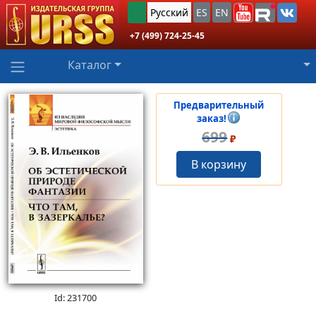
Русский
ES
EN
+7 (499) 724-25-45
Каталог
Предварительный
заказ!
699
₽
В корзину
Id: 231700