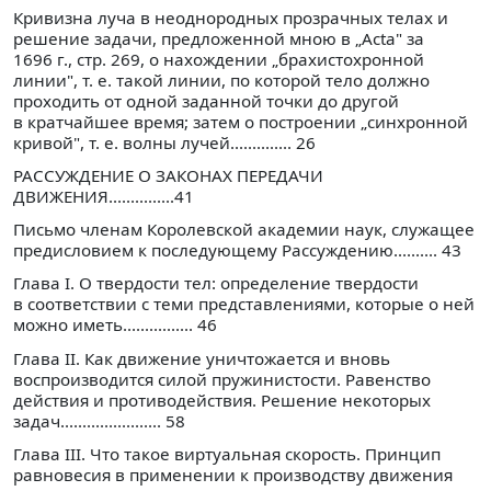
Кривизна луча в неоднородных прозрачных телах и
решение задачи, предложенной мною в „Acta" за
1696 г., стр. 269, о нахождении „брахистохронной
линии", т. е. такой линии, по которой тело должно
проходить от одной заданной точки до другой
в кратчайшее время; затем о построении „синхронной
кривой", т. е. волны лучей.............. 26
РАССУЖДЕНИЕ О ЗАКОНАХ ПЕРЕДАЧИ
ДВИЖЕНИЯ...............41
Письмо членам Королевской академии наук, служащее
предисловием к последующему Рассуждению.......... 43
Глава I. О твердости тел: определение твердости
в соответствии с теми представлениями, которые о ней
можно иметь................ 46
Глава II. Как движение уничтожается и вновь
воспроизводится силой пружинистости. Равенство
действия и противодействия. Решение некоторых
задач....................... 58
Глава III. Что такое виртуальная скорость. Принцип
равновесия в применении к производству движения