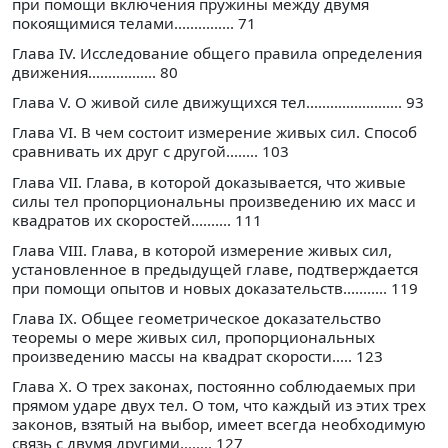
при помощи включения пружины между двумя
покоящимися телами............... 71
Глава IV. Исследование общего правила определения
движения................. 80
Глава V. О живой силе движущихся тел........................ 93
Глава VI. В чем состоит измерение живых сил. Способ
сравнивать их друг с другой........ 103
Глава VII. Глава, в которой доказывается, что живые
силы тел пропорциональны произведению их масс и
квадратов их скоростей.......... 111
Глава VIII. Глава, в которой измерение живых сил,
установленное в предыдущей главе, подтверждается
при помощи опытов и новых доказательств........... 119
Глава IX. Общее геометрическое доказательство
теоремы о мере живых сил, пропорциональных
произведению массы на квадрат скорости..... 123
Глава X. О трех законах, постоянно соблюдаемых при
прямом ударе двух тел. О том, что каждый из этих трех
законов, взятый на выбор, имеет всегда необходимую
связь с двумя другими........ 127