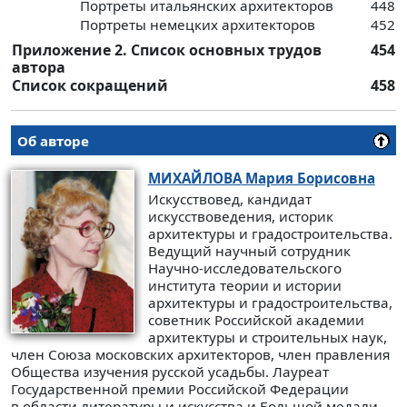
Портреты итальянских архитекторов
448
Портреты немецких архитекторов
452
Приложение 2. Список основных трудов
454
автора
Список сокращений
458
Об авторе
МИХАЙЛОВА
Мария Борисовна
Искусствовед, кандидат
искусствоведения, историк
архитектуры и градостроительства.
Ведущий научный сотрудник
Научно-исследовательского
института теории и истории
архитектуры и градостроительства,
советник Российской академии
архитектуры и строительных наук,
член Союза московских архитекторов, член правления
Общества изучения русской усадьбы. Лауреат
Государственной премии Российской Федерации
в области литературы и искусства и Большой медали