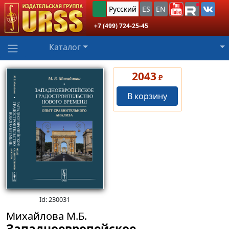
Русский
ES
EN
+7 (499) 724-25-45
Каталог
2043
₽
В корзину
Id: 230031
Михайлова М.Б.
Западноевропейское