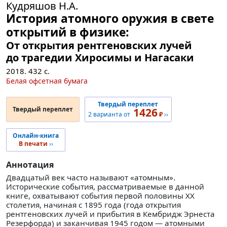
Кудряшов Н.А.
История атомного оружия в свете
открытий в физике:
От открытия рентгеновских лучей
до трагедии Хиросимы и Нагасаки
2018.
432
с.
Белая офсетная бумага
Твердый переплет
Твердый переплет
1426
2 варианта от
₽
››
Онлайн-книга
В печати
››
Аннотация
Двадцатый век часто называют «атомным».
Исторические события, рассматриваемые в данной
книге, охватывают события первой половины XX
столетия, начиная с 1895 года (года открытия
рентгеновских лучей и прибытия в Кембридж Эрнеста
Резерфорда) и заканчивая 1945 годом — атомными