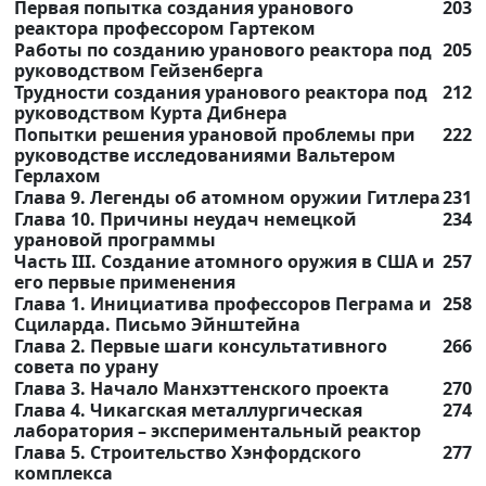
Первая попытка создания уранового
203
реактора профессором Гартеком
Работы по созданию уранового реактора под
205
руководством Гейзенберга
Трудности создания уранового реактора под
212
руководством Курта Дибнера
Попытки решения урановой проблемы при
222
руководстве исследованиями Вальтером
Герлахом
Глава 9. Легенды об атомном оружии Гитлера
231
Глава 10. Причины неудач немецкой
234
урановой программы
Часть III. Создание атомного оружия в США и
257
его первые применения
Глава 1. Инициатива профессоров Пеграма и
258
Сциларда. Письмо Эйнштейна
Глава 2. Первые шаги консультативного
266
совета по урану
Глава 3. Начало Манхэттенского проекта
270
Глава 4. Чикагская металлургическая
274
лаборатория – экспериментальный реактор
Глава 5. Строительство Хэнфордского
277
комплекса