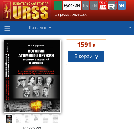
Русский
ES
EN
+7 (499) 724-25-45
Каталог
1591
₽
В корзину
Id: 228358