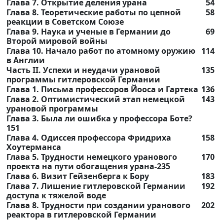
Глава 7. Открытие деления урана
54
Глава 8. Теоретические работы по цепной
58
реакции в Советском Союзе
Глава 9. Наука и ученые в Германии до
69
Второй мировой войны
Глава 10. Начало работ по атомному оружию
114
в Англии
Часть II. Успехи и неудачи урановой
135
программы гитлеровской Германии
Глава 1. Письма профессоров Йооса и Гартека
136
Глава 2. Оптимистический этап немецкой
143
урановой программы
Глава 3. Была ли ошибка у профессора Боте?
151
Глава 4. Одиссея профессора Фридриха
158
Хоутерманса
Глава 5. Трудности немецкого уранового
170
проекта на пути обогащения урана-235
Глава 6. Визит Гейзенберга к Бору
183
Глава 7. Лишение гитлеровской Германии
192
доступа к тяжелой воде
Глава 8. Трудности при создании уранового
202
реактора в гитлеровской Германии