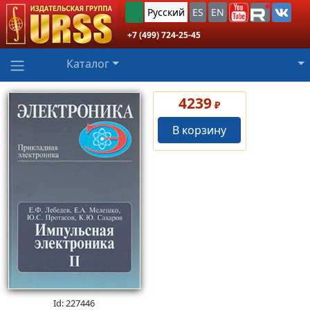
Русский
ES
EN
+7 (499) 724-25-45
Каталог
4239
₽
В корзину
Id: 227446