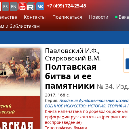
+7 (499) 724-25-45
ES
EN
ельстве
Контакты
Подписаться
Новости
Вака
м и библиотекам
Павловский И.Ф.,
Старковский В.М.
Полтавская
битва и ее
памятники
№ 34
. Изд
2017.
168
с.
Серия:
Академия фундаментальных исслед
ВОЕННОЕ ИСКУССТВО: ИСТОРИЯ. ТЕОРИЯ И 
Книга напечатана по дореволюционным
орфографии русского языка (репринтное
воспроизведение)
Типографская бумага