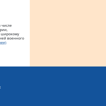
м числе
рии,
е широкому
рией военного
нее)
х