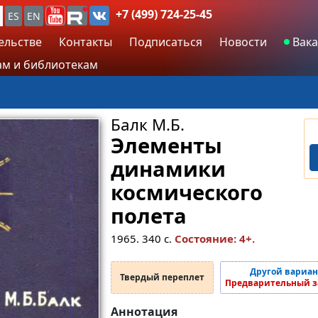
+7 (499) 724-25-45
ES
EN
ельстве
Контакты
Подписаться
Новости
Вака
м и библиотекам
Балк М.Б.
Элементы
динамики
космического
полета
1965.
340
с.
Состояние: 4+.
Другой вариан
Твердый переплет
Предварительный з
Аннотация