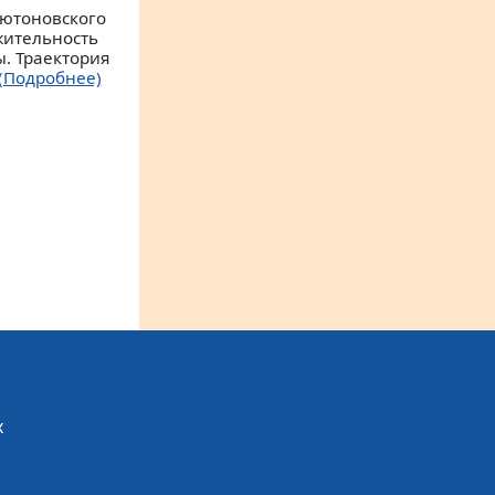
ьютоновского
жительность
. Траектория
(Подробнее)
х