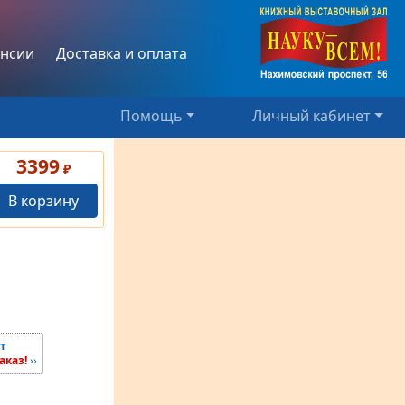
нсии
Доставка и оплата
Помощь
Личный кабинет
3399
₽
В корзину
т
аказ!
››