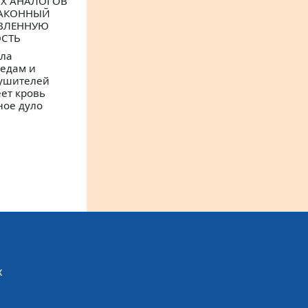
ИХ АНАЛОГОВ
ЗАКОННЫЙ
ОВЛЕННУЮ
ОСТЬ
ела
едам и
рушителей
еет кровь
ное дуло
х